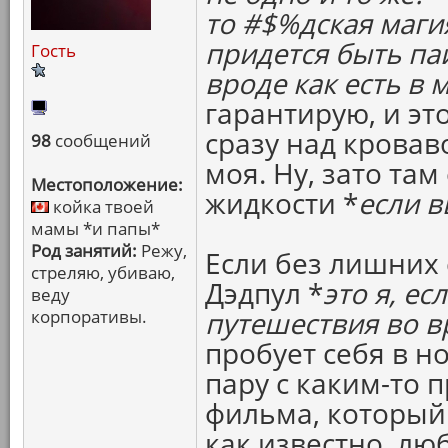
то #$%дская маги
придется быть паи
Гость
вроде как есть в 
гарантирую, и эт
сразу над кровав
98
сообщений
моя. Ну, зато та
Местоположение:
жидкости *
если в
койка твоей
мамы *и папы*
Род занятий:
Режу,
Если без лишних 
стреляю, убиваю,
Дэдпул *
это я, ес
веду
корпоративы.
путешествия во в
пробует себя в н
пару с каким-то 
фильма, который 
как известно, лю