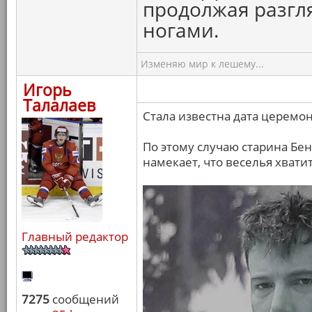
продолжая разгля
ногами.
Изменяю мир к лешему...
Игорь
Талалаев
Стала известна дата церемон
По этому случаю старина Бен
намекает, что веселья хватит
Главный редактор
7275
сообщений