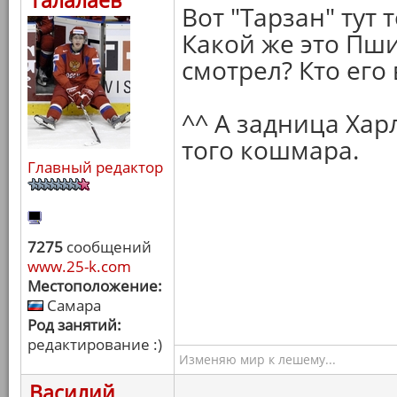
Талалаев
Вот "Тарзан" тут т
Какой же это Пшик
смотрел? Кто его
^^ А задница Хар
того кошмара.
Главный редактор
7275
сообщений
www.25-k.com
Местоположение:
Самара
Род занятий:
редактирование :)
Изменяю мир к лешему...
Василий