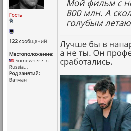
Мой фильм с н
800 млн. А ско
Гость
голубым лета
122
сообщений
Лучше бы в напар
а не ты. Он проф
Местоположение:
сработались.
Somewhere in
Russia...
Род занятий:
Ватман