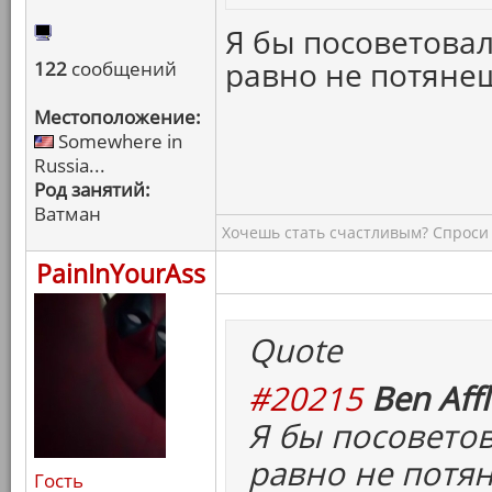
Я бы посоветовал
равно не потяне
122
сообщений
Местоположение:
Somewhere in
Russia...
Род занятий:
Ватман
Хочешь стать счастливым? Спроси 
PainInYourAss
Quote
#20215
Ben Affl
Я бы посоветов
равно не потя
Гость