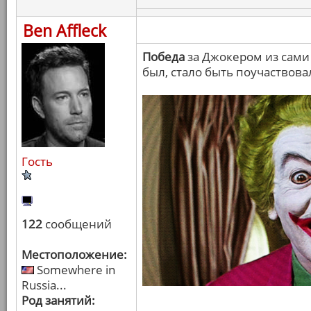
Ben Affleck
Победа
за Джокером из сами 
был, стало быть поучаствова
Гость
122
сообщений
Местоположение:
Somewhere in
Russia...
Род занятий: