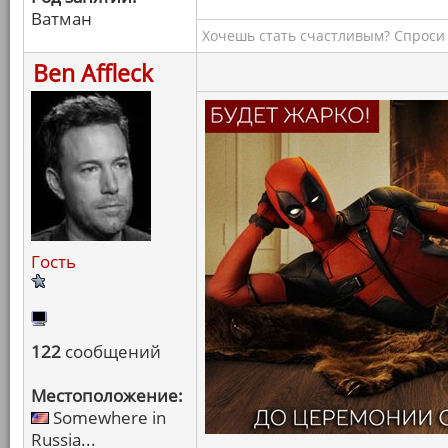
Ватман
Хочешь стать счастливым? Спроси 
Ben Affleck
Гость
122
сообщений
Местоположение:
Somewhere in
Russia...