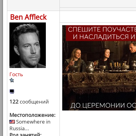
Ben Affleck
Гость
122
сообщений
Местоположение:
Somewhere in
Russia...
Род занятий: