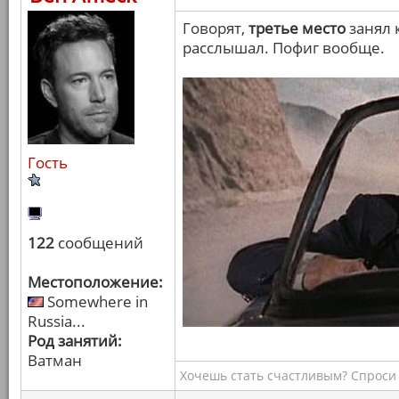
Говорят,
третье место
занял 
расслышал. Пофиг вообще.
Гость
122
сообщений
Местоположение:
Somewhere in
Russia...
Род занятий:
Ватман
Хочешь стать счастливым? Спроси 