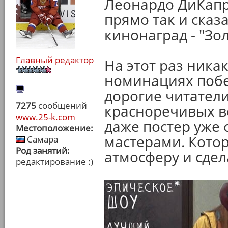
Леонардо ДиКапр
прямо так и сказ
кинонаград - "Зо
Главный редактор
На этот раз ника
номинациях побе
дорогие читатели
7275
сообщений
красноречивых в
www.25-k.com
даже постер уже
Местоположение:
мастерами. Кото
Самара
Род занятий:
атмосферу и сдел
редактирование :)