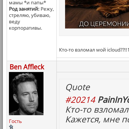
мамы *и папы*
Род занятий:
Режу,
стреляю, убиваю,
веду
корпоративы.
Кто-то взломал мой icloud??!!
Ben Affleck
Quote
#20214
PainInY
Кто-то взломал 
Кажется, мне п
Гость