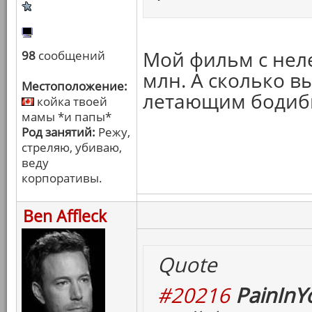
Мой фильм с нел
98
сообщений
млн. А сколько в
Местоположение:
летающим бодиб
койка твоей
мамы *и папы*
Род занятий:
Режу,
стреляю, убиваю,
веду
корпоративы.
Ben Affleck
Quote
#20216
PainInY