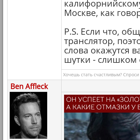
калифорнийскому 
Москве, как говор
P.S. Если что, об
транслятор, поэто
слова окажутся в
шутки - слишком
Хочешь стать счастливым? Спроси 
Ben Affleck