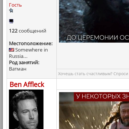
Гость
122
сообщений
Местоположение:
Somewhere in
Russia...
Род занятий:
Ватман
Хочешь стать счастливым? Спроси 
Ben Affleck