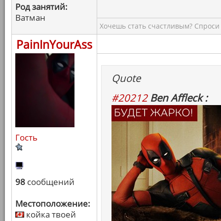
Род занятий:
Ватман
Хочешь стать счастливым? Спроси 
PainInYourAss
Quote
#20212
Ben Affleck :
Гость
98
сообщений
Местоположение:
койка твоей