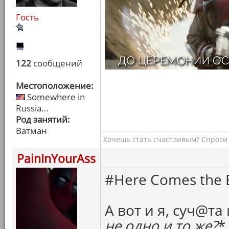
Гость
122
сообщений
Местоположение:
Somewhere in
Russia...
Род занятий:
Ватман
Хочешь стать счастливым? Спроси 
PainInYourAss
#Here Comes the B
А вот и я, суч@та 
не одно и то же?
*