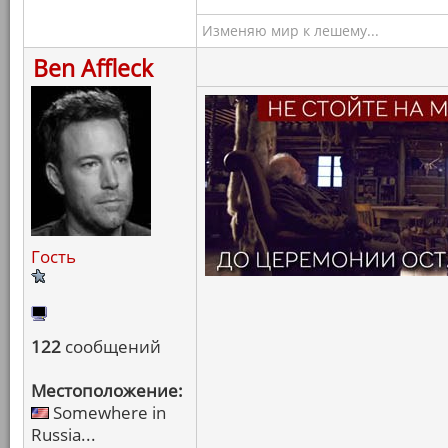
Изменяю мир к лешему...
Ben Affleck
Гость
122
сообщений
Местоположение:
Somewhere in
Russia...