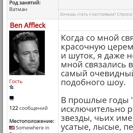
Род занятий:
Ватман
Хочешь стать счастливым? Спроси 
Ben Affleck
Когда со мной св
красочную церем
и шуток, я даже 
мной связались в
самый очевидный
подобного шоу.
Гость
В прошлые годы 
исключительно р
122
сообщений
звезды, чьих имен
Местоположение:
усатые, лысые, п
Somewhere in