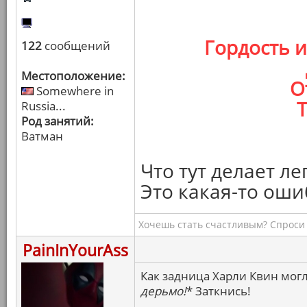
Гордость 
122
сообщений
Местоположение:
О
Somewhere in
Т
Russia...
Род занятий:
Ватман
Что тут делает л
Это какая-то оши
Хочешь стать счастливым? Спроси 
PainInYourAss
Как задница Харли Квин могл
дерьмо!
* Заткнись!