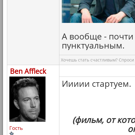
А вообще - почти
пунктуальным.
Хочешь стать счастливым? Спроси 
Ben Affleck
Иииии стартуем.
(фильм, от кот
о
Гость