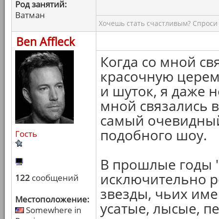
Род занятий:
Ватман
Хочешь стать счастливым? Спроси 
Ben Affleck
Когда со мной св
красочную церем
и шуток, я даже 
мной связались в
самый очевидный
подобного шоу.
Гость
В прошлые годы 
исключительно р
122
сообщений
звезды, чьих имен
Местоположение:
усатые, лысые, п
Somewhere in