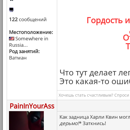
Гордость 
122
сообщений
Местоположение:
О
Somewhere in
Т
Russia...
Род занятий:
Ватман
Что тут делает л
Это какая-то оши
Хочешь стать счастливым? Спроси 
PainInYourAss
Как задница Харли Квин могл
дерьмо!
* Заткнись!