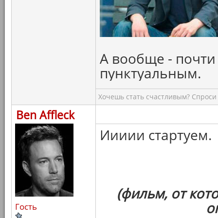
А вообще - почти
пунктуальным.
Хочешь стать счастливым? Спроси 
Ben Affleck
Иииии стартуем.
(фильм, от кот
о
Гость