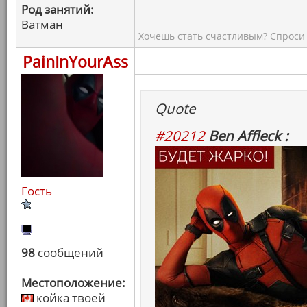
Род занятий:
Ватман
Хочешь стать счастливым? Спроси 
PainInYourAss
Quote
#20212
Ben Affleck :
Гость
98
сообщений
Местоположение:
койка твоей