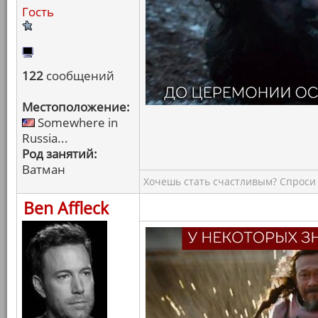
Гость
122
сообщений
Местоположение:
Somewhere in
Russia...
Род занятий:
Ватман
Хочешь стать счастливым? Спроси 
Ben Affleck