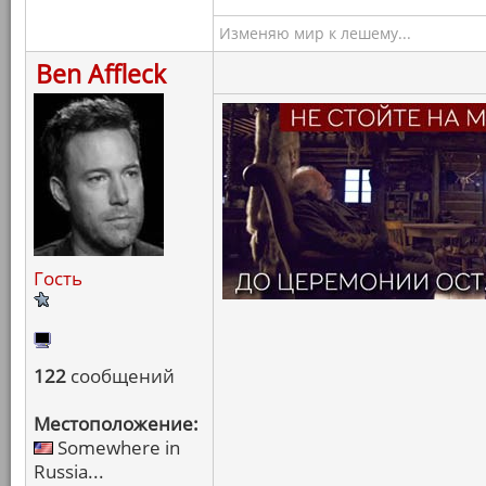
Изменяю мир к лешему...
Ben Affleck
Гость
122
сообщений
Местоположение:
Somewhere in
Russia...