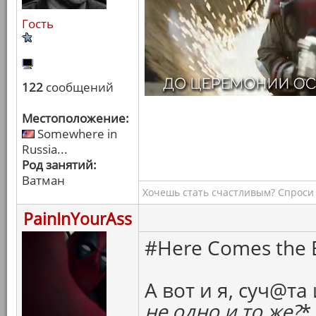
Гость
122
сообщений
Местоположение:
Somewhere in
Russia...
Род занятий:
Ватман
Хочешь стать счастливым? Спроси 
PainInYourAss
#Here Comes the B
А вот и я, суч@та 
не одно и то же?
*