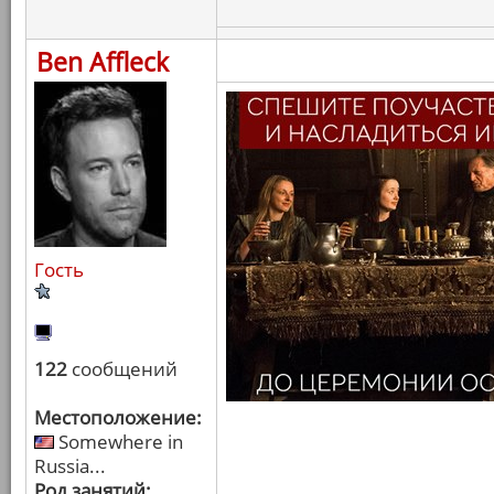
Ben Affleck
Гость
122
сообщений
Местоположение:
Somewhere in
Russia...
Род занятий: