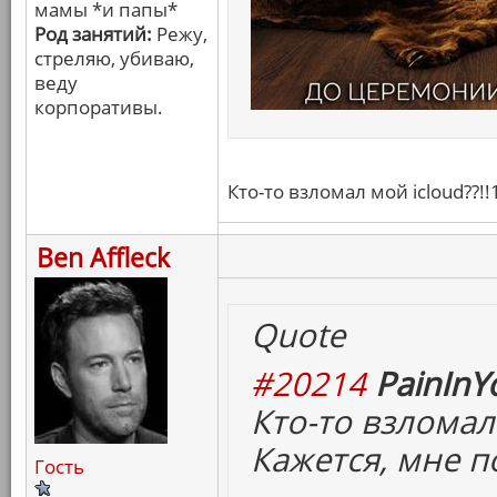
мамы *и папы*
Род занятий:
Режу,
стреляю, убиваю,
веду
корпоративы.
Кто-то взломал мой icloud??!!
Ben Affleck
Quote
#20214
PainInY
Кто-то взломал 
Кажется, мне п
Гость