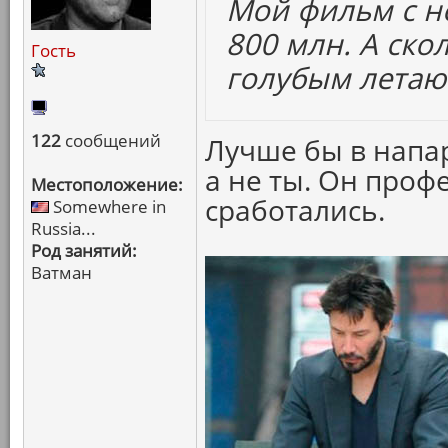
Мой фильм с н
800 млн. А ско
Гость
голубым лета
122
сообщений
Лучше бы в напар
а не ты. Он проф
Местоположение:
сработались.
Somewhere in
Russia...
Род занятий:
Ватман