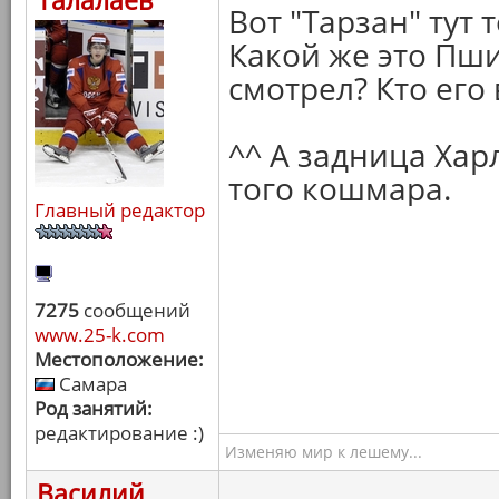
Талалаев
Вот "Тарзан" тут т
Какой же это Пшик
смотрел? Кто его
^^ А задница Хар
того кошмара.
Главный редактор
7275
сообщений
www.25-k.com
Местоположение:
Самара
Род занятий:
редактирование :)
Изменяю мир к лешему...
Василий