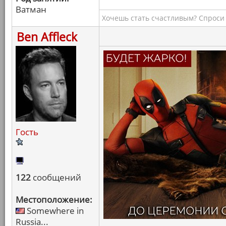
Ватман
Хочешь стать счастливым? Спроси 
Ben Affleck
Гость
122
сообщений
Местоположение:
Somewhere in
Russia...