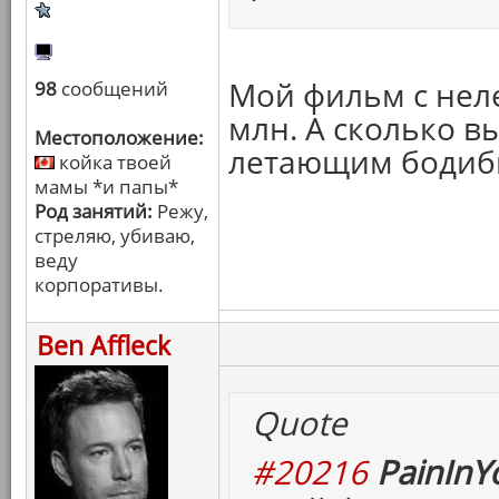
Мой фильм с нел
98
сообщений
млн. А сколько в
Местоположение:
летающим бодиб
койка твоей
мамы *и папы*
Род занятий:
Режу,
стреляю, убиваю,
веду
корпоративы.
Ben Affleck
Quote
#20216
PainInY