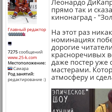
Леонардо ДиКапр
прямо так и сказ
кинонаград - "Зо
Главный редактор
На этот раз ника
номинациях побе
дорогие читатели
7275
сообщений
красноречивых в
www.25-k.com
даже постер уже
Местоположение:
мастерами. Кото
Самара
Род занятий:
атмосферу и сдел
редактирование :)