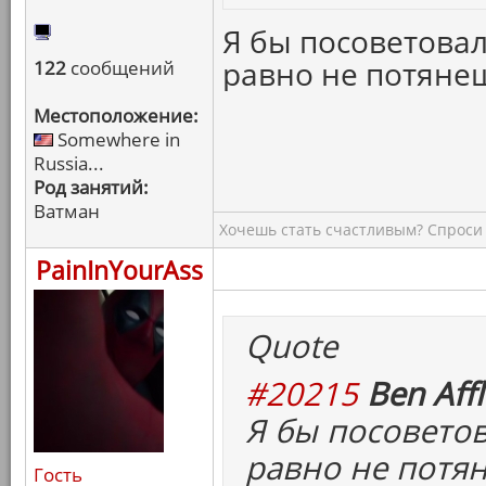
Я бы посоветовал
равно не потяне
122
сообщений
Местоположение:
Somewhere in
Russia...
Род занятий:
Ватман
Хочешь стать счастливым? Спроси 
PainInYourAss
Quote
#20215
Ben Affl
Я бы посоветов
равно не потя
Гость