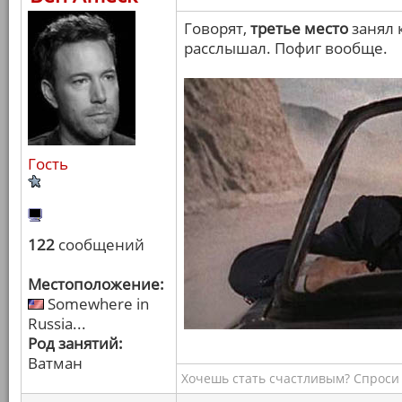
Говорят,
третье место
занял 
расслышал. Пофиг вообще.
Гость
122
сообщений
Местоположение:
Somewhere in
Russia...
Род занятий:
Ватман
Хочешь стать счастливым? Спроси 