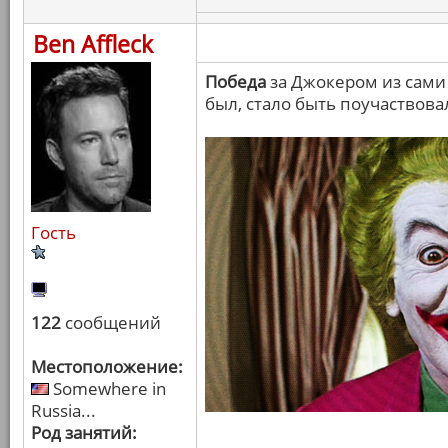
Ben Affleck
Победа
за Джокером из сами 
был, стало быть поучаствова
Гость
122
сообщений
Местоположение:
Somewhere in
Russia...
Род занятий: