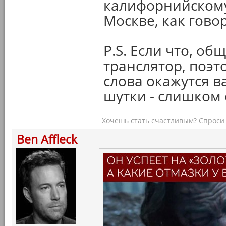
калифорнийскому 
Москве, как говор
P.S. Если что, об
транслятор, поэто
слова окажутся в
шутки - слишком
Хочешь стать счастливым? Спроси 
Ben Affleck