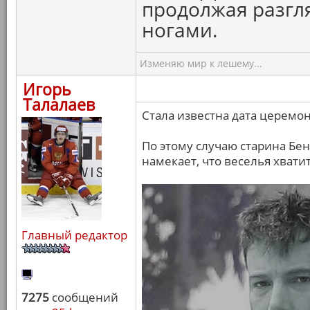
продолжая разгля
ногами.
Изменяю мир к лешему...
Игорь
Талалаев
Стала известна дата церемон
По этому случаю старина Бен
намекает, что веселья хватит
Главный редактор
7275
сообщений