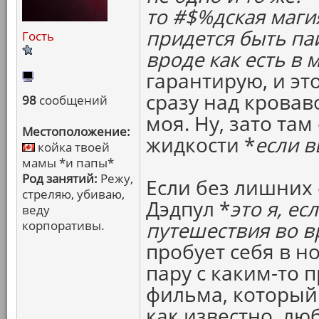
то #$%дская маги
придется быть паи
Гость
вроде как есть в 
гарантирую, и эт
сразу над кровав
98
сообщений
моя. Ну, зато та
Местоположение:
жидкости *
если в
койка твоей
мамы *и папы*
Род занятий:
Режу,
Если без лишних 
стреляю, убиваю,
Дэдпул *
это я, ес
веду
корпоративы.
путешествия во в
пробует себя в н
пару с каким-то 
фильма, который 
как известно, лю