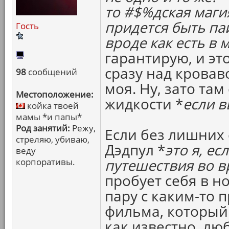
то #$%дская маги
придется быть паи
Гость
вроде как есть в 
гарантирую, и эт
сразу над кровав
98
сообщений
моя. Ну, зато та
Местоположение:
жидкости *
если в
койка твоей
мамы *и папы*
Род занятий:
Режу,
Если без лишних 
стреляю, убиваю,
Дэдпул *
это я, ес
веду
корпоративы.
путешествия во в
пробует себя в н
пару с каким-то 
фильма, который 
как известно, лю