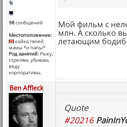
Мой фильм с нел
98
сообщений
млн. А сколько в
Местоположение:
летающим бодиб
койка твоей
мамы *и папы*
Род занятий:
Режу,
стреляю, убиваю,
веду
корпоративы.
Ben Affleck
Quote
#20216
PainInY