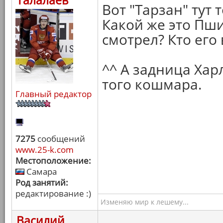
Талалаев
Вот "Тарзан" тут т
Какой же это Пшик
смотрел? Кто его
^^ А задница Хар
того кошмара.
Главный редактор
7275
сообщений
www.25-k.com
Местоположение:
Самара
Род занятий:
редактирование :)
Изменяю мир к лешему...
Василий