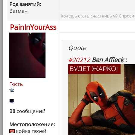
Род занятий:
Ватман
Хочешь стать счастливым? Спроси 
PainInYourAss
Quote
#20212
Ben Affleck :
Гость
98
сообщений
Местоположение:
койка твоей