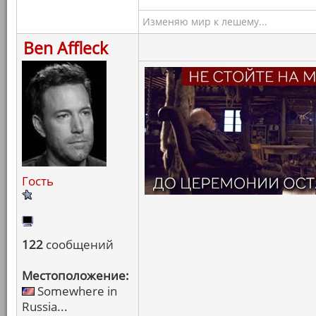
Изменяю мир к лешему...
Ben Affleck
Гость
122
сообщений
Местоположение:
Somewhere in
Russia...