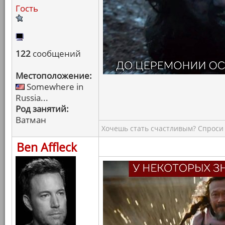
Гость
122
сообщений
Местоположение:
Somewhere in
Russia...
Род занятий:
Ватман
Хочешь стать счастливым? Спроси 
Ben Affleck