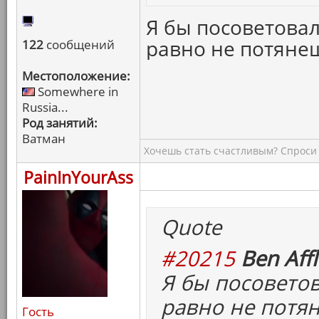
Я бы посоветовал
равно не потяне
122
сообщений
Местоположение:
Somewhere in
Russia...
Род занятий:
Ватман
Хочешь стать счастливым? Спроси 
PainInYourAss
Quote
#20215
Ben Affl
Я бы посоветов
равно не потя
Гость