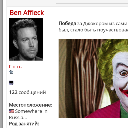
Ben Affleck
Победа
за Джокером из сами 
был, стало быть поучаствова
Гость
122
сообщений
Местоположение:
Somewhere in
Russia...
Род занятий: