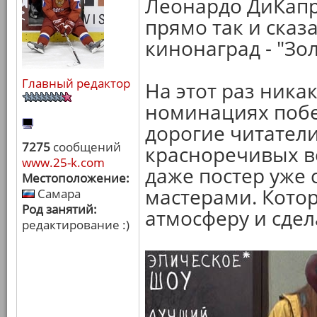
Леонардо ДиКапр
прямо так и сказ
кинонаград - "Зо
Главный редактор
На этот раз ника
номинациях побе
дорогие читатели
7275
сообщений
красноречивых в
www.25-k.com
даже постер уже
Местоположение:
мастерами. Кото
Самара
Род занятий:
атмосферу и сдел
редактирование :)