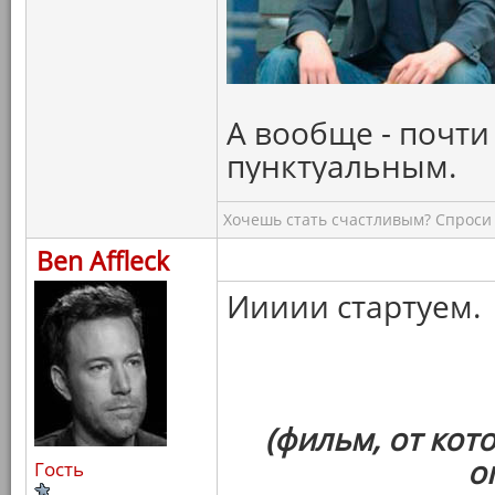
А вообще - почти
пунктуальным.
Хочешь стать счастливым? Спроси 
Ben Affleck
Иииии стартуем.
(фильм, от кот
о
Гость