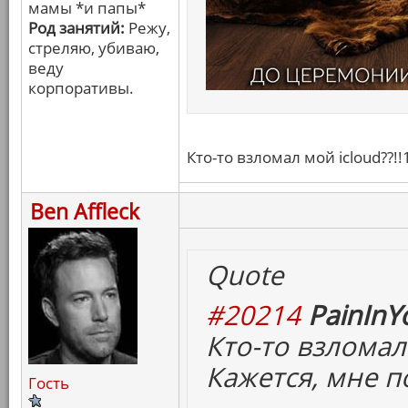
мамы *и папы*
Род занятий:
Режу,
стреляю, убиваю,
веду
корпоративы.
Кто-то взломал мой icloud??!!
Ben Affleck
Quote
#20214
PainInY
Кто-то взломал 
Кажется, мне п
Гость