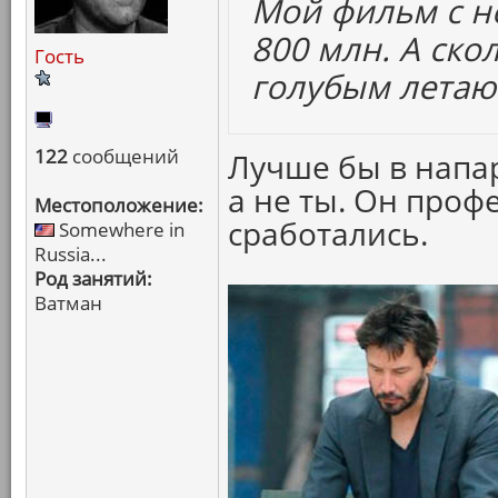
Мой фильм с н
800 млн. А ско
Гость
голубым лета
122
сообщений
Лучше бы в напар
а не ты. Он проф
Местоположение:
сработались.
Somewhere in
Russia...
Род занятий:
Ватман