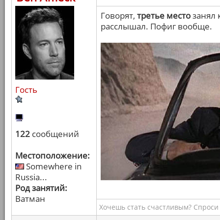
Говорят,
третье место
занял 
расслышал. Пофиг вообще.
Гость
122
сообщений
Местоположение:
Somewhere in
Russia...
Род занятий:
Ватман
Хочешь стать счастливым? Спроси 