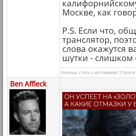
калифорнийскому 
Москве, как говор
P.S. Если что, об
транслятор, поэто
слова окажутся в
шутки - слишком
Хочешь стать счастливым? Спроси 
Ben Affleck