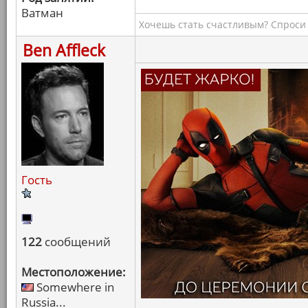
Ватман
Хочешь стать счастливым? Спроси 
Ben Affleck
Гость
122
сообщений
Местоположение:
Somewhere in
Russia...