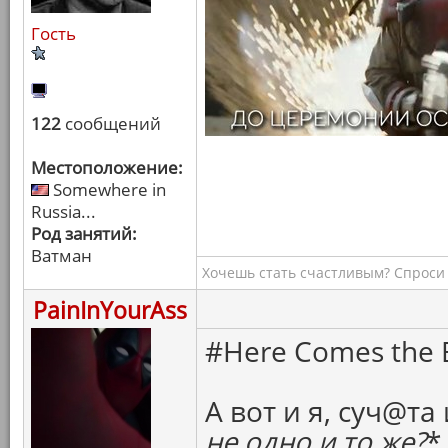
Гость
122
сообщений
Местоположение:
Somewhere in
Russia...
Род занятий:
Ватман
Хочешь стать счастливым? Спроси 
PainInYourAss
#Here Comes the B
А вот и я, суч@та 
не одно и то же?
*