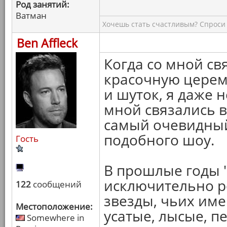
Род занятий:
Ватман
Хочешь стать счастливым? Спроси 
Ben Affleck
Когда со мной св
красочную церем
и шуток, я даже 
мной связались в
самый очевидный
подобного шоу.
Гость
В прошлые годы 
исключительно р
122
сообщений
звезды, чьих имен
Местоположение:
усатые, лысые, п
Somewhere in