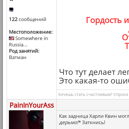
Гордость 
122
сообщений
Местоположение:
О
Somewhere in
Т
Russia...
Род занятий:
Ватман
Что тут делает л
Это какая-то оши
Хочешь стать счастливым? Спроси 
PainInYourAss
Как задница Харли Квин могл
дерьмо!
* Заткнись!