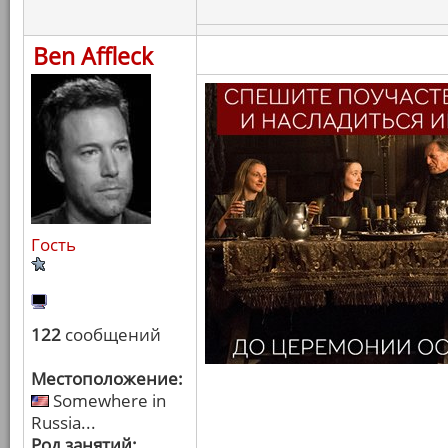
Ben Affleck
Гость
122
сообщений
Местоположение:
Somewhere in
Russia...
Род занятий: