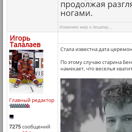
продолжая разгля
ногами.
Изменяю мир к лешему...
Игорь
Талалаев
Стала известна дата церемон
По этому случаю старина Бен
намекает, что веселья хватит
Главный редактор
7275
сообщений