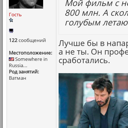
Мой фильм с н
800 млн. А ско
Гость
голубым лета
122
сообщений
Лучше бы в напар
а не ты. Он проф
Местоположение:
сработались.
Somewhere in
Russia...
Род занятий:
Ватман