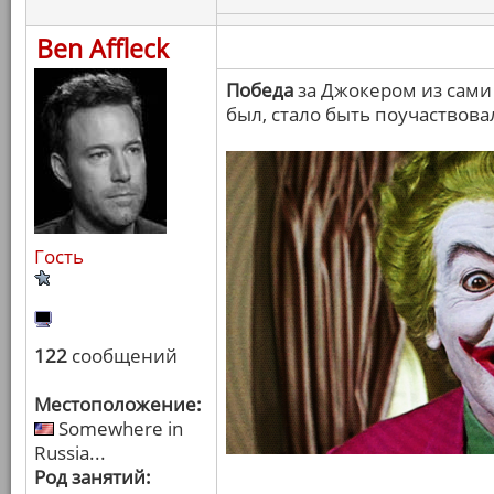
Ben Affleck
Победа
за Джокером из сами 
был, стало быть поучаствова
Гость
122
сообщений
Местоположение:
Somewhere in
Russia...
Род занятий: