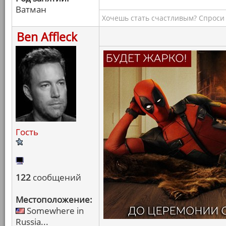
Ватман
Хочешь стать счастливым? Спроси 
Ben Affleck
Гость
122
сообщений
Местоположение:
Somewhere in
Russia...