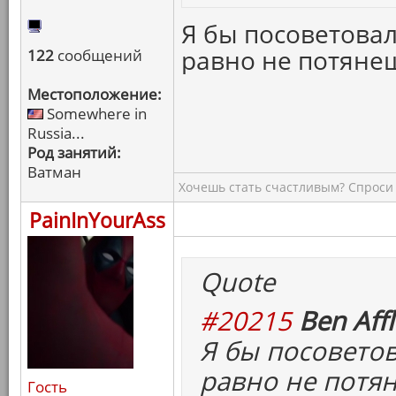
Я бы посоветовал
равно не потяне
122
сообщений
Местоположение:
Somewhere in
Russia...
Род занятий:
Ватман
Хочешь стать счастливым? Спроси 
PainInYourAss
Quote
#20215
Ben Affl
Я бы посоветов
равно не потя
Гость