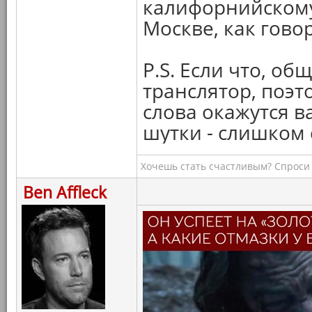
калифорнийскому 
Москве, как говор
P.S. Если что, об
транслятор, поэто
слова окажутся в
шутки - слишком
Хочешь стать счастливым? Спроси 
Ben Affleck