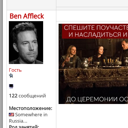
Ben Affleck
Гость
122
сообщений
Местоположение:
Somewhere in
Russia...
Род занятий: