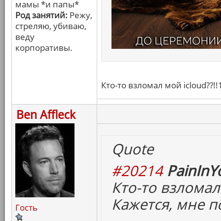
мамы *и папы*
Род занятий:
Режу,
стреляю, убиваю,
веду
корпоративы.
Кто-то взломал мой icloud??!!
Ben Affleck
Quote
#20214
PainInY
Кто-то взломал 
Кажется, мне п
Гость