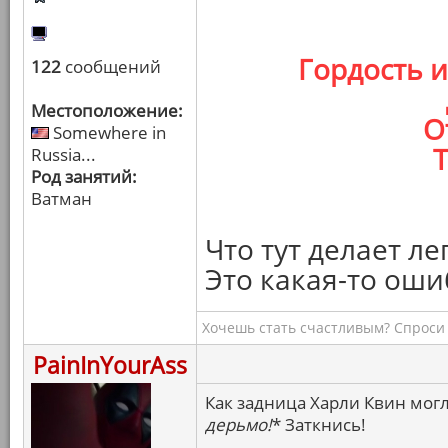
Гордость 
122
сообщений
Местоположение:
О
Somewhere in
Т
Russia...
Род занятий:
Ватман
Что тут делает л
Это какая-то оши
Хочешь стать счастливым? Спроси 
PainInYourAss
Как задница Харли Квин могл
дерьмо!
* Заткнись!