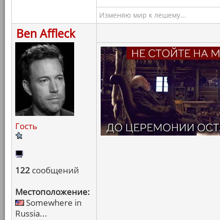
Изменяю мир к лешему...
Ben Affleck
Гость
122
сообщений
Местоположение:
Somewhere in
Russia...