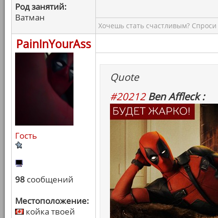
Род занятий:
Ватман
Хочешь стать счастливым? Спроси 
PainInYourAss
Quote
#20212
Ben Affleck :
Гость
98
сообщений
Местоположение:
койка твоей