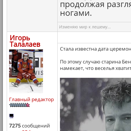
продолжая разгля
ногами.
Изменяю мир к лешему...
Игорь
Талалаев
Стала известна дата церемон
По этому случаю старина Бен
намекает, что веселья хватит
Главный редактор
7275
сообщений