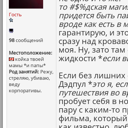
то #$%дская маги
придется быть паи
Гость
вроде как есть в 
гарантирую, и эт
сразу над кровав
98
сообщений
моя. Ну, зато та
Местоположение:
жидкости *
если в
койка твоей
мамы *и папы*
Род занятий:
Режу,
Если без лишних 
стреляю, убиваю,
Дэдпул *
это я, ес
веду
корпоративы.
путешествия во в
пробует себя в н
пару с каким-то 
фильма, который 
как известно, лю