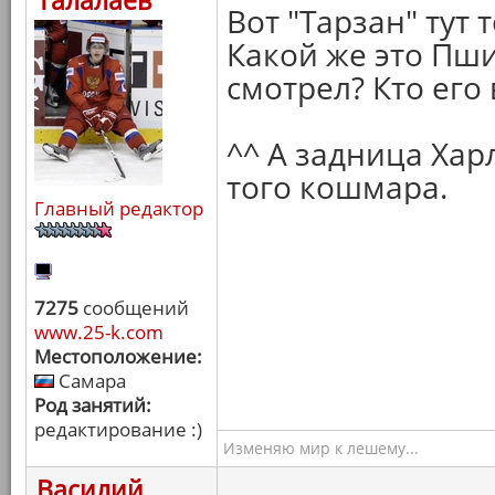
Талалаев
Вот "Тарзан" тут т
Какой же это Пшик
смотрел? Кто его
^^ А задница Хар
того кошмара.
Главный редактор
7275
сообщений
www.25-k.com
Местоположение:
Самара
Род занятий:
редактирование :)
Изменяю мир к лешему...
Василий