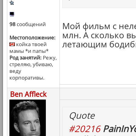
Мой фильм с нел
98
сообщений
млн. А сколько в
Местоположение:
летающим бодиб
койка твоей
мамы *и папы*
Род занятий:
Режу,
стреляю, убиваю,
веду
корпоративы.
Ben Affleck
Quote
#20216
PainInY