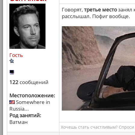
Говорят,
третье место
занял 
расслышал. Пофиг вообще.
Гость
122
сообщений
Местоположение:
Somewhere in
Russia...
Род занятий:
Ватман
Хочешь стать счастливым? Спроси 