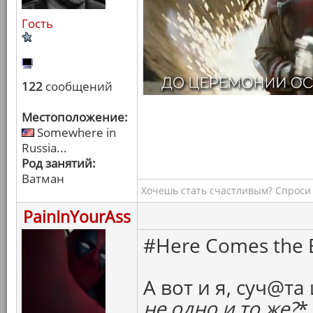
Гость
122
сообщений
Местоположение:
Somewhere in
Russia...
Род занятий:
Ватман
Хочешь стать счастливым? Спроси 
PainInYourAss
#Here Comes the B
А вот и я, суч@та 
не одно и то же?
*