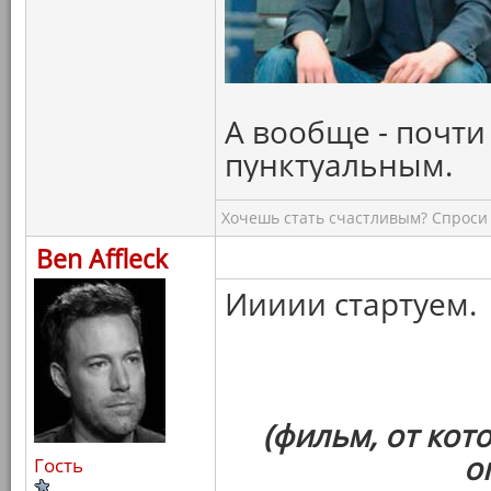
А вообще - почти
пунктуальным.
Хочешь стать счастливым? Спроси 
Ben Affleck
Иииии стартуем.
(фильм, от кот
о
Гость