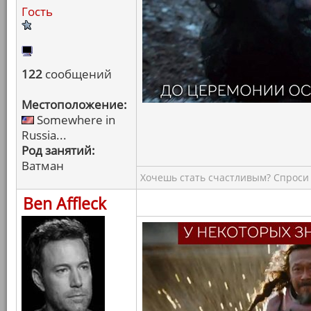
Гость
122
сообщений
Местоположение:
Somewhere in
Russia...
Род занятий:
Ватман
Хочешь стать счастливым? Спроси 
Ben Affleck