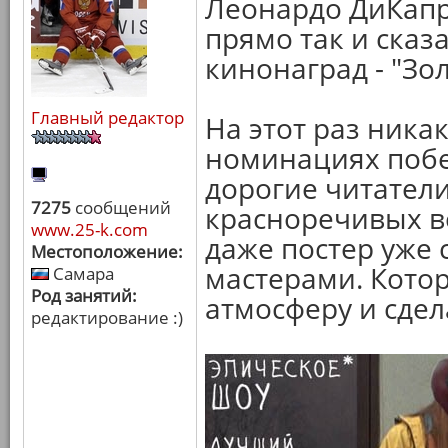
Леонардо ДиКапр
прямо так и сказ
кинонаград - "Зо
Главный редактор
На этот раз ника
номинациях побе
дорогие читатели
7275
сообщений
красноречивых в
www.25-k.com
даже постер уже
Местоположение:
мастерами. Кото
Самара
Род занятий:
атмосферу и сдел
редактирование :)