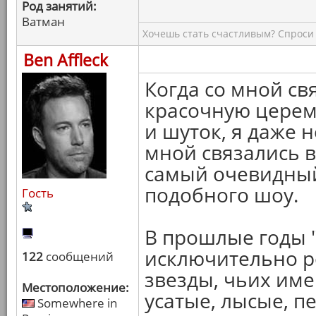
Род занятий:
Ватман
Хочешь стать счастливым? Спроси 
Ben Affleck
Когда со мной св
красочную церем
и шуток, я даже 
мной связались в
самый очевидный
подобного шоу.
Гость
В прошлые годы 
исключительно р
122
сообщений
звезды, чьих имен
Местоположение:
усатые, лысые, п
Somewhere in