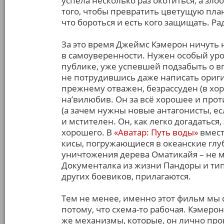
успела несколько раз окотиться, а зл
того, чтобы превратить цветущую план
что бороться и есть кого защищать. Р
За это время Джеймс Кэмерон ничуть 
в самоуверенности. Нужен особый уров
публике, уже успевшей подзабыть о вп
не потрудившись даже написать ориг
прежнему отважен, безрассуден (в хор
на’вилюбив. Он за всё хорошее и прот
(а зачем нужны новые антагонисты, ес
и мстителен. Он, как легко догадаться,
хорошего. В
«Аватар: Путь воды»
вмест
кисы, погружающиеся в океанские гл
уничтожения дерева Оматикайя – не м
Документалка из жизни Пандоры и тип
других боевиков, прилагаются.
Тем не менее, именно этот фильм мы 
потому, что схема-то рабочая. Кэмеро
же механизмы, которые, он лично про