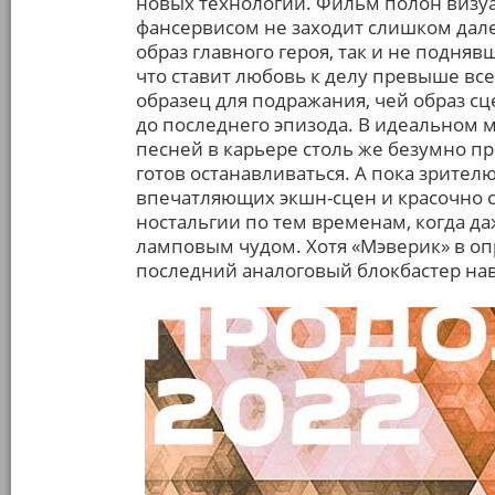
новых технологий. Фильм полон визуа
фансервисом не заходит слишком дале
образ главного героя, так и не подняв
что ставит любовь к делу превыше вс
образец для подражания, чей образ 
до последнего эпизода. В идеальном 
песней в карьере столь же безумно пр
готов останавливаться. А пока зрител
впечатляющих экшн-сцен и красочно с
ностальгии по тем временам, когда д
ламповым чудом. Хотя «Мэверик» в оп
последний аналоговый блокбастер нав