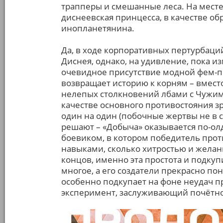
трапперы и смешанные леса. На месте 
диснеевская принцесса, в качестве 
инопланетянина.
Да, в ходе корпоративных пертурбаци
Диснея, однако, на удивление, пока и
очевидное присутствие модной фем-по
возвращает историю к корням – вмест
нелепых столкновений лбами с Чужим 
качестве основного противостояния зр
один на один (побочные жертвы не в с
решают – «Добыча» оказывается по-ол
боевиком, в котором победитель прот
навыками, сколько хитростью и желани
концов, именно эта простота и подкуп
многое, а его создатели прекрасно пон
особенно подкупает на фоне неудач п
эксперимент, заслуживающий почётног