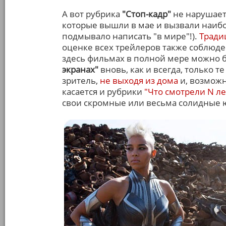
А вот рубрика
"Стоп-кадр"
не нарушает
которые вышли в мае и вызвали наибо
подмывало написать "в мире"!).
Тради
оценке всех трейлеров также соблюде
здесь фильмах в полной мере можно б
экранах"
вновь, как и всегда, только 
зритель,
не выходя из дома
и, возможн
касается и рубрики
"Что смотрели N ле
свои скромные или весьма солидные 