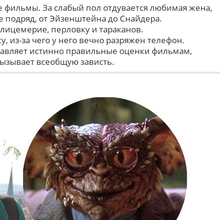
 фильмы. За слабый пол отдувается любимая жена,
се подряд, от Эйзенштейна до Снайдера.
лицемерие, перловку и тараканов.
у, из-за чего у него вечно разряжен телефон.
ставляет истинно правильные оценки фильмам,
вызывает всеобщую зависть.