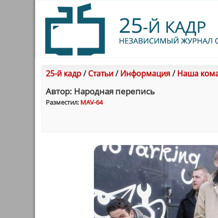
25-й кадр
/
Статьи
/
Информация
/
Наша ком
Автор: Народная перепись
Разместил:
MAV-64