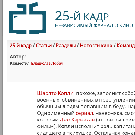
25-й кадр
/
Статьи
/
Разделы
/
Новости кино
/
Команда
Автор:
Разместил:
Владислав Лобач
Шарлто Копли
, похоже, заполнит соб
военных, обвиненных в преступлении
обычным людям попавшим в беду. Пар
Одноименный
сериал
, наверняка, см
который
Джо Карнахан
(это он был ре
фильм).
Копли
исполнит роль капитан
сидящего в психушке. Остальная кома