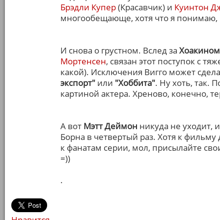
Брэдли Купер
(Красавчик) и
Куинтон Д
многообещающе, хотя что я понимаю,
И снова о грустном. Вслед за
Хоакином
Мортенсен
, связан этот поступок с тя
какой). Исключения Вигго может сде
экспорт"
или
"Хоббита"
. Ну хоть, так. 
картиной актера. Хреново, конечно, те
А вот
Мэтт Деймон
никуда не уходит, 
Борна в четвертый раз. Хотя к фильму
к фанатам серии, мол, присылайте свои
=))
.
Нравится