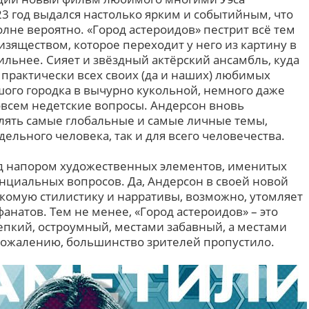
23 год выдался настолько ярким и событийным, что
олне вероятно. «Город астероидов» пестрит всё тем
зяществом, которое переходит у него из картину в
сильнее. Сияет и звёздный актёрский ансамбль, куда
 практически всех своих (да и наших) любимых
шого городка в вычурно кукольной, немного даже
совсем недетские вопросы. Андерсон вновь
лять самые глобальные и самые личные темы,
дельного человека, так и для всего человечества.
од напором художественных элементов, именитых
енциальных вопросов. Да, Андерсон в своей новой
накомую стилистику и нарративы, возможно, утомляет
анатов. Тем не менее, «Город астероидов» – это
епкий, остроумный, местами забавный, а местами
сожалению, большинство зрителей пропустило.