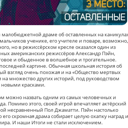
й малобюджетной драме об оставленных на каникула
мальчиков ученике, его учителе и поваре, возможно,
ого, но в режиссёрском кресле оказался один из
ных американских режиссёров Александр Пэйн,
овое и обыденное в волшебное и трогательное.
 последней картине. Обычная школьная история об
вый взгляд очень похожая и на «Общество мертвых
, и на множество других историй, под руководством
 новыми красками.
ом можно назвать одним из самых человечных и
да. Помимо этого, своей игрой впечатляет актёрский
обой несравненный Пол Джаматти. Пэйн настолько
о его скромная драма собирает целую охапку наград 
ира. И наши Итоги не стали исключением.