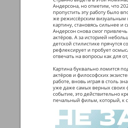
Андерсона, но отметим, что 20
пропустить эту работу было вп
же режиссёрским визуальным и
картину, становясь сильнее и 
Андерсон снова смог привлечь
актёров. А за историей неболь
детской стилистике прячутся 
рефлексирует и пробует осмыс
отвечать на вопросы как для от
Картина буквально ломится п
актёров и философских экзист
работе, вновь играя в столь з
уже даже самых верных своих ф
событие, это действительно кр
печальный фильм, который, к 