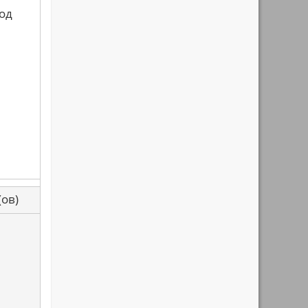
вод
са(ов)