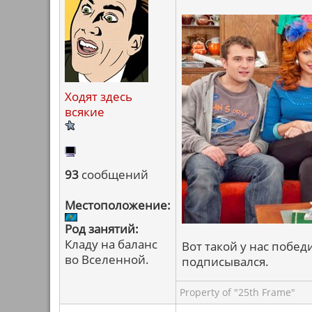
Ходят здесь
всякие
93
сообщений
Местоположение:
Род занятий:
Кладу на баланс
Вот такой у нас победи
во Вселенной.
подписывался.
Property of "25th Frame"