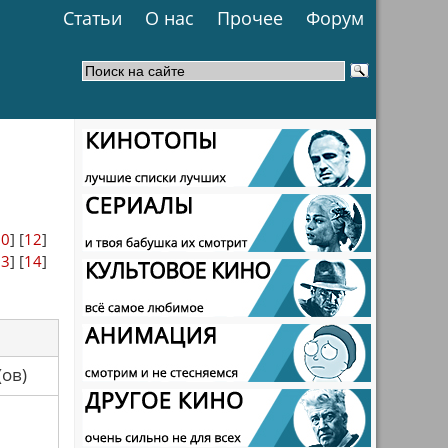
Статьи
О нас
Прочее
Форум
10
] [
12
]
13
] [
14
]
са(ов)