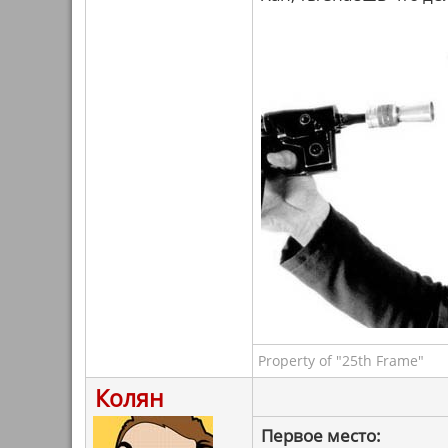
Property of "25th Frame"
Колян
Первое место: