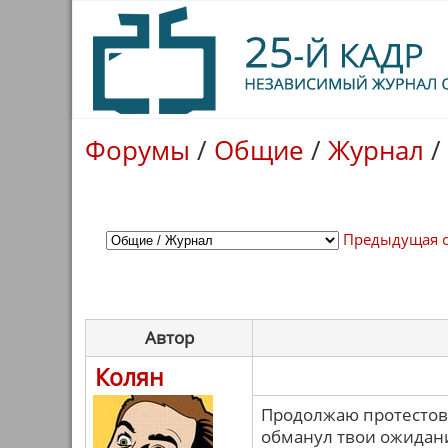
Форумы
/
Общие
/
Журнал
/
Предыдущая 
Автор
Колян
Продолжаю протестова
обманул твои ожидания