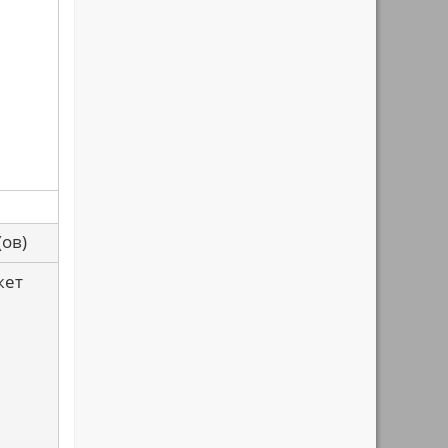
са(ов)
жет