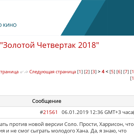
"Золотой Четвертак 2018"
страница
Следующая страница
[
1
] [
2
] [
3
]
>
4
<
[
5
] [
6
] [
7
] [
[
Сообщение
#
21561
06.01.2019 12:36 GMT+3 ча
ть против новой версии Соло. Прости, Харрисон, что
 и не смог сыграть молодого Хана. Да, я знаю, что