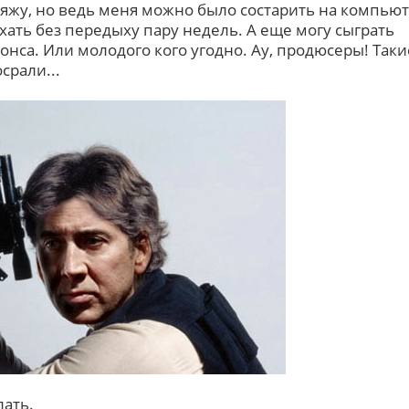
жу, но ведь меня можно было состарить на компьют
хать без передыху пару недель. А еще могу сыграть
нса. Или молодого кого угодно. Ау, продюсеры! Таки
срали...
лать.