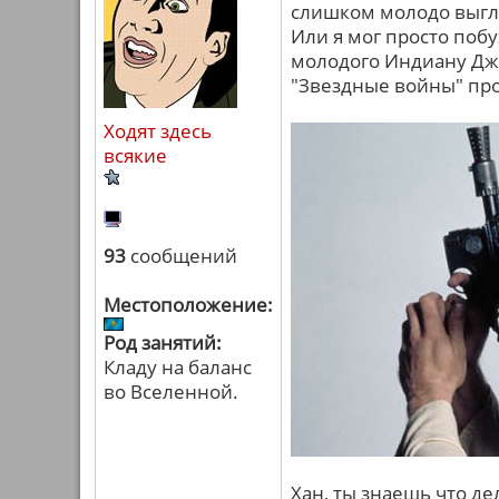
слишком молодо выгля
Или я мог просто побу
молодого Индиану Джо
"Звездные войны" про
Ходят здесь
всякие
93
сообщений
Местоположение:
Род занятий:
Кладу на баланс
во Вселенной.
Хан, ты знаешь что де