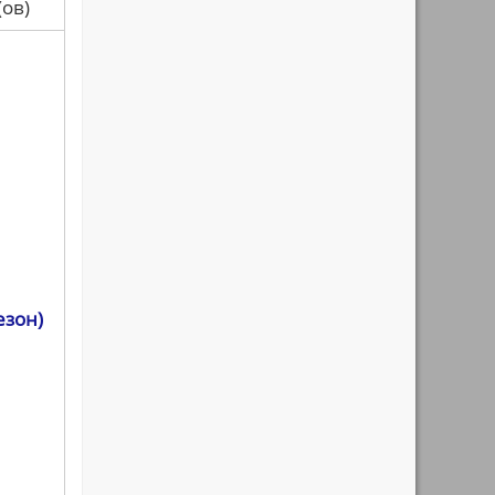
са(ов)
езон)