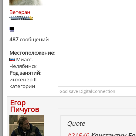
Ветеран
487
сообщений
Местоположение:
Миасс-
Челябинск
Род занятий:
инженер II
категории
God save DigitalConnection
Егор
Пичугов
Quote
#21540
Константин Бо