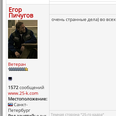
Егор
Пичугов
очень странные дела) во всех
Ветеран
1572
сообщений
www.25-k.com
Местоположение:
Санкт-
Петербург
Темная сторона "25-го кадра"
Род занятий:
я тут