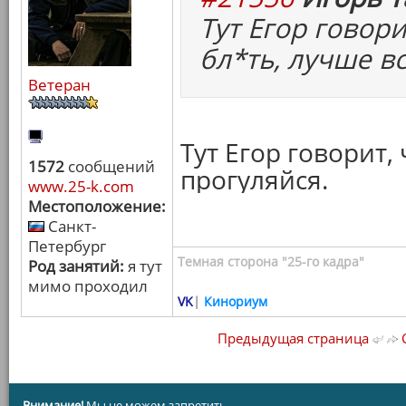
Тут Егор говори
бл*ть, лучше в
Ветеран
Тут Егор говорит,
1572
сообщений
прогуляйся.
www.25-k.com
Местоположение:
Санкт-
Петербург
Темная сторона "25-го кадра"
Род занятий:
я тут
мимо проходил
VK
|
Кинориум
Предыдущая страница
С
Внимание!
Мы не можем запретить