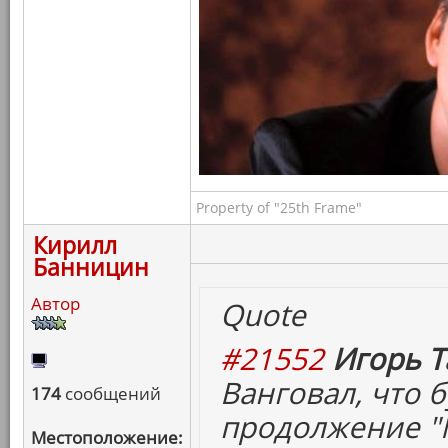
Property of "25th Frame"
Кирилл
Банницин
Автор
Quote
#21552
Игорь Т
Ванговал, что б
174
сообщений
продолжение "М
Местоположение: