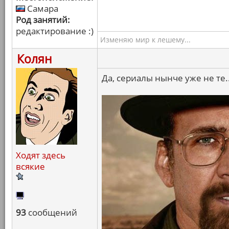
Самара
Род занятий:
редактирование :)
Изменяю мир к лешему...
Колян
Да, сериалы нынче уже не те..
Ходят здесь
всякие
93
сообщений