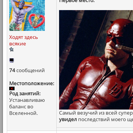
Первое место:
Ходят здесь
всякие
74
сообщений
Местоположение:
Род занятий:
Устанавливаю
баланс во
Самый везучий из всей супе
Вселенной.
увидел
последствий моего щ