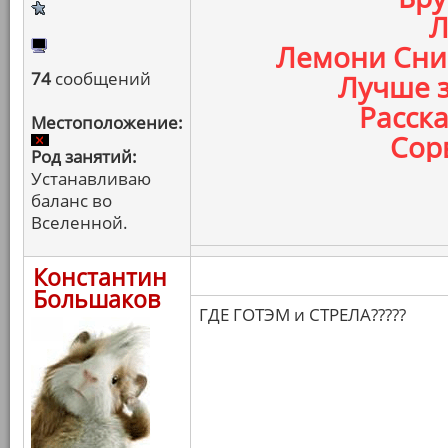
Л
Лемони Сник
74
сообщений
Лучше з
Расска
Местоположение:
Сорв
Род занятий:
Устанавливаю
баланс во
Вселенной.
Константин
Большаков
ГДЕ ГОТЭМ и СТРЕЛА?????