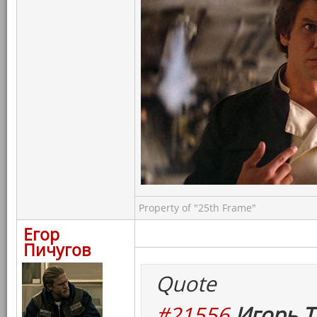
Property of "25th Frame"
Егор
Пичугов
Quote
#21556
Игорь Т