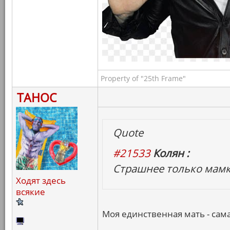
Property of "25th Frame"
ТАНОС
Quote
#21533
Колян :
Страшнее только мамк
Ходят здесь
всякие
Моя единственная мать - сама