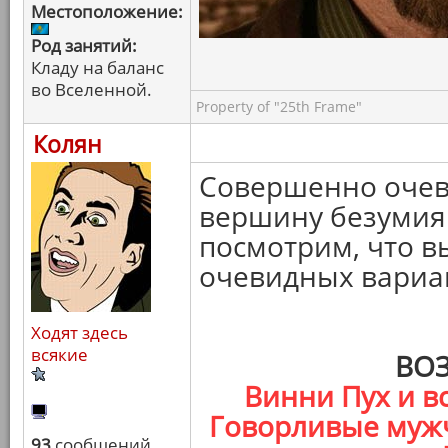
Местоположение:
Род занятий:
Кладу на баланс
во Вселенной.
Property of "25th Frame"
Колян
Совершенно очеви
вершину безумия 
посмотрим, что в
очевидных вариа
Ходят здесь
всякие
ВО
Винни Пух и вс
Говорливые мужч
93
сообщений