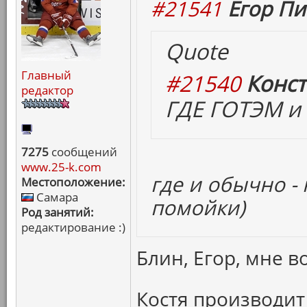
#21541
Егор Пи
Quote
Главный
#21540
Конст
редактор
ГДЕ ГОТЭМ и 
7275
сообщений
www.25-k.com
где и обычно -
Местоположение:
Самара
помойки)
Род занятий:
редактирование :)
Блин, Егор, мне в
Костя производит