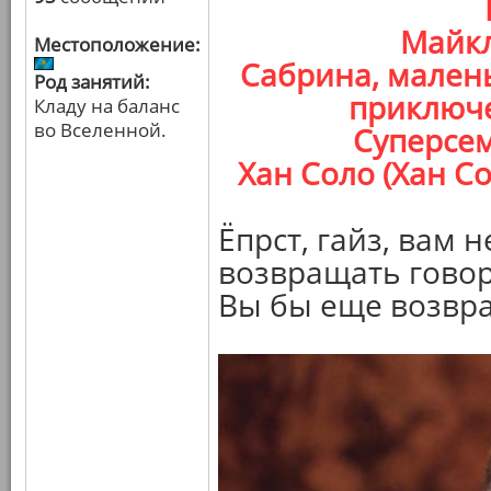
Майкл
Местоположение:
Сабрина, мален
Род занятий:
приключе
Кладу на баланс
во Вселенной.
Суперсем
Хан Соло (Хан С
Ёпрст, гайз, вам 
возвращать гово
Вы бы еще возвр