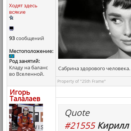
Ходят здесь
всякие
93
сообщений
Местоположение:
Род занятий:
Кладу на баланс
Сабрина здорового человека. 
во Вселенной.
Property of "25th Frame"
Игорь
Талалаев
Quote
#21555
Кирилл 