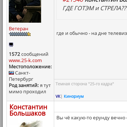
ГДЕ ГОТЭМ и СТРЕЛА??
Ветеран
где и обычно - на дне телев
1572
сообщений
www.25-k.com
Местоположение:
Санкт-
Петербург
Темная сторона "25-го кадра"
Род занятий:
я тут
мимо проходил
VK
|
Кинориум
Константин
Большаков
Вы чё какую-то ерунду вечно