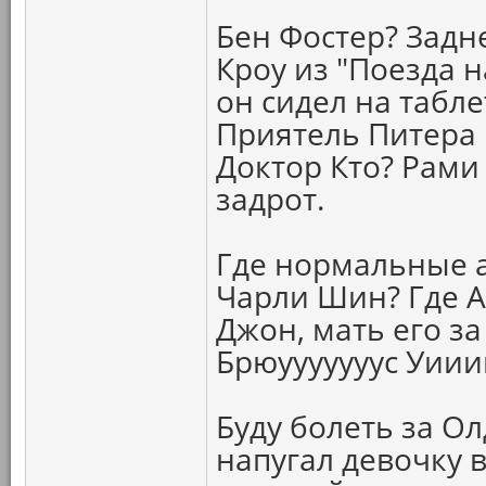
Бен Фостер? Задн
Кроу из "Поезда 
он сидел на табл
Приятель Питера 
Доктор Кто? Рами
задрот.
Где нормальные а
Чарли Шин? Где 
Джон, мать его за
Брюууууууус Уии
Буду болеть за О
напугал девочку 