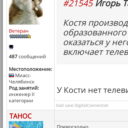
#21545
Игорь Т
Костя произво
образованного 
Ветеран
оказаться у нег
включает телев
487
сообщений
Местоположение:
Миасс-
Челябинск
У Кости нет телев
Род занятий:
инженер II
категории
God save DigitalConnection
ТАНОС
Превосходно.