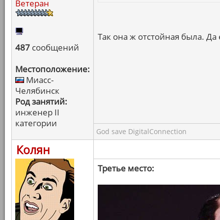
Ветеран
Так она ж отстойная была. Да
487
сообщений
Местоположение:
Миасс-
Челябинск
Род занятий:
инженер II
категории
God save DigitalConnection
Колян
Третье место: