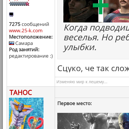
7275
сообщений
Когда подводиш
www.25-k.com
веселья. Но ре
Местоположение:
Самара
улыбки.
Род занятий:
редактирование :)
Сцуко, че так сло
Изменяю мир к лешему...
ТАНОС
Первое место: