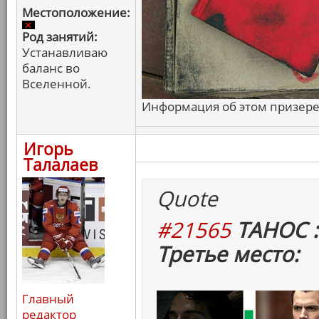
Местоположение:
Род занятий:
Устанавливаю
баланс во
Вселенной.
Информация об этом призере 
Игорь
Талалаев
Quote
#21565
ТАНОС :
Третье место:
Главный
редактор