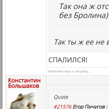
Так она ж от
без Бролина)
Так ты ж ее не 
СПАЛИЛСЯ!
Изменяю мир к лешему...
Константин
Большаков
Quote
#21576
Егор Пичугов :