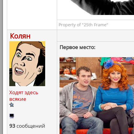
Property of "25th Frame"
Колян
Первое место:
Ходят здесь
всякие
93
сообщений