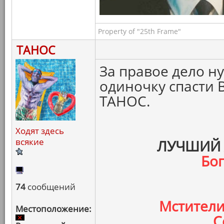
Property of "25th Frame"
ТАНОС
За правое дело н
одиночку спасти 
ТАНОС.
Ходят здесь
всякие
ЛУЧШИЙ 
Бо
74
сообщений
Мстители
Местоположение:
С