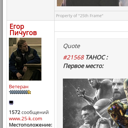
Property of "25th Frame"
Егор
Пичугов
Quote
#21568
ТАНОС :
Первое место:
Ветеран
1572
сообщений
www.25-k.com
Местоположение: