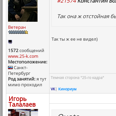
#21574
Константин Бо
Так она ж отстойная б
Ветеран
Так ты ж ее не видел)
1572
сообщений
www.25-k.com
Местоположение:
Санкт-
Петербург
Темная сторона "25-го кадра"
Род занятий:
я тут
мимо проходил
VK
|
Кинориум
Игорь
Талалаев