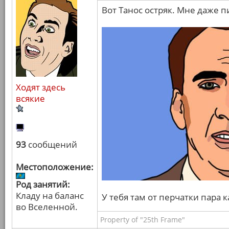
Вот Танос остряк. Мне даже п
Ходят здесь
всякие
93
сообщений
Местоположение:
Род занятий:
Кладу на баланс
У тебя там от перчатки пара 
во Вселенной.
Property of "25th Frame"