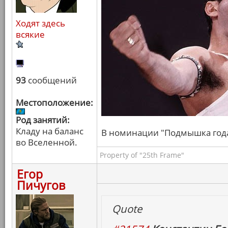
Ходят здесь
всякие
93
сообщений
Местоположение:
Род занятий:
Кладу на баланс
В номинации "Подмышка года" 
во Вселенной.
Property of "25th Frame"
Егор
Пичугов
Quote