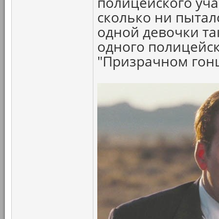
полицейского участ
сколько ни пыталс
одной девочки так
одного полицейск
"Призрачном гон