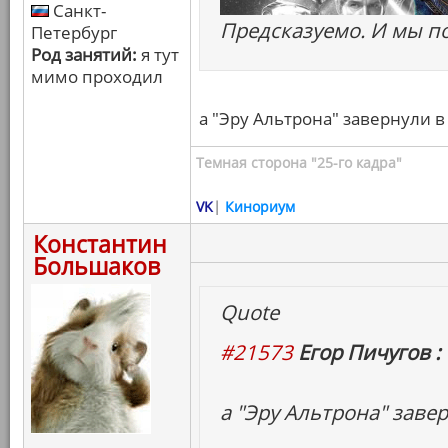
Санкт-
Предсказуемо. И мы по
Петербург
Род занятий:
я тут
мимо проходил
а "Эру Альтрона" завернули в
Темная сторона "25-го кадра"
VK
|
Кинориум
Константин
Большаков
Quote
#21573
Егор Пичугов :
а "Эру Альтрона" заве