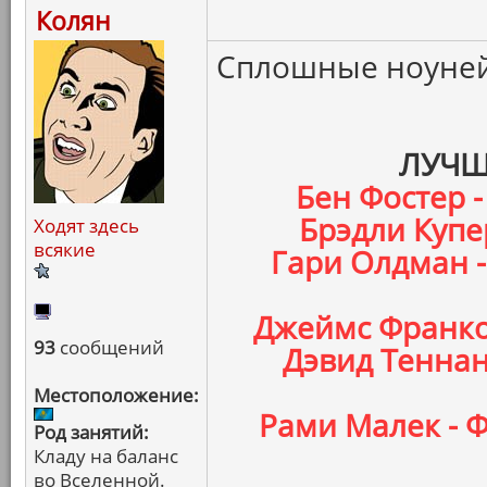
Колян
Сплошные ноуней
ЛУЧШ
Бен Фостер -
Брэдли Купер
Ходят здесь
всякие
Гари Олдман 
Джеймс Франко 
93
сообщений
Дэвид Теннан
Местоположение:
Рами Малек - 
Род занятий:
Кладу на баланс
во Вселенной.