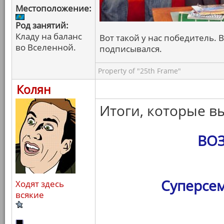
Местоположение:
Род занятий:
Кладу на баланс
Вот такой у нас победитель. В
во Вселенной.
подписывался.
Property of "25th Frame"
Колян
Итоги, которые в
ВО
Суперсем
Ходят здесь
всякие