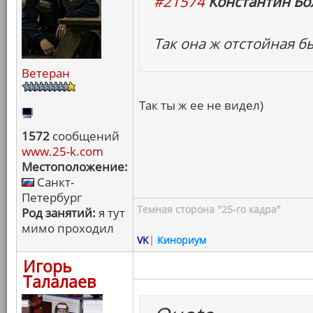
#21574
Константин Бо
Так она ж отстойная б
Ветеран
Так ты ж ее не видел)
1572
сообщений
www.25-k.com
Местоположение:
Санкт-
Петербург
Темная сторона "25-го кадра"
Род занятий:
я тут
мимо проходил
VK
|
Кинориум
Игорь
Талалаев