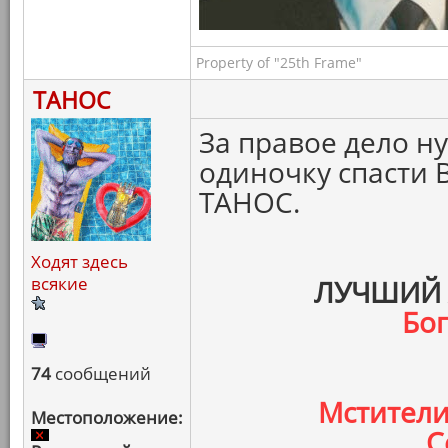
Property of "25th Frame"
ТАНОС
За правое дело н
одиночку спасти 
ТАНОС.
Ходят здесь
всякие
ЛУЧШИЙ 
Бо
74
сообщений
Мстители
Местоположение:
С