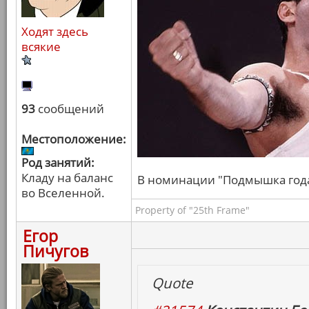
Ходят здесь
всякие
93
сообщений
Местоположение:
Род занятий:
Кладу на баланс
В номинации "Подмышка года" 
во Вселенной.
Property of "25th Frame"
Егор
Пичугов
Quote