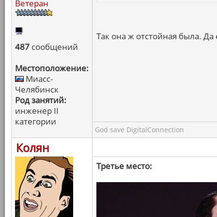
Ветеран
Так она ж отстойная была. Да
487
сообщений
Местоположение:
Миасс-
Челябинск
Род занятий:
инженер II
категории
God save DigitalConnection
Колян
Третье место: