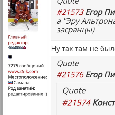
Quote
#21573
Егор Пи
а "Эру Альтрон
засранцы)
Главный
редактор
Ну так там не бы
Quote
7275
сообщений
www.25-k.com
#21576
Егор Пи
Местоположение:
Самара
Quote
Род занятий:
редактирование :)
#21574
Конст