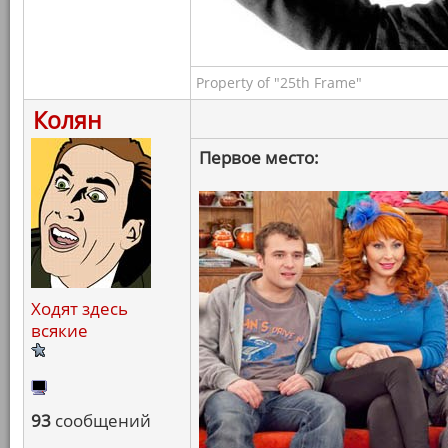
Property of "25th Frame"
Колян
Первое место:
Ходят здесь
всякие
93
сообщений