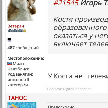
#21545
Игорь Т
Костя произво
образованного 
Ветеран
оказаться у нег
включает телев
487
сообщений
Местоположение:
Миасс-
Челябинск
У Кости нет телев
Род занятий:
инженер II
категории
God save DigitalConnection
ТАНОС
Превосходно.