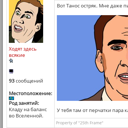
Вот Танос остряк. Мне даже п
Ходят здесь
всякие
93
сообщений
Местоположение:
Род занятий:
Кладу на баланс
У тебя там от перчатки пара 
во Вселенной.
Property of "25th Frame"