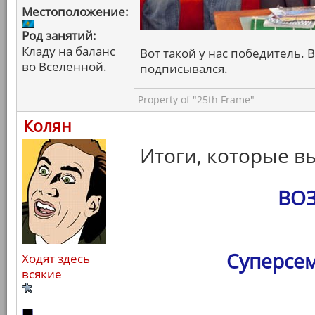
Местоположение:
Род занятий:
Кладу на баланс
Вот такой у нас победитель. В
во Вселенной.
подписывался.
Property of "25th Frame"
Колян
Итоги, которые в
ВО
Суперсем
Ходят здесь
всякие