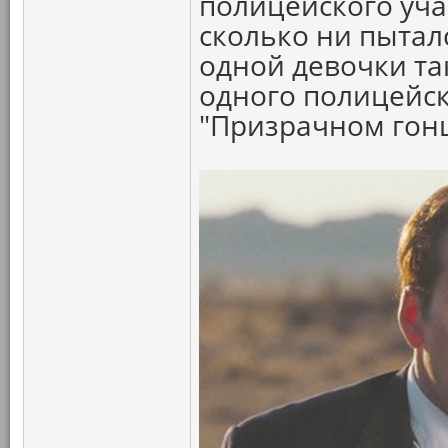
полицейского участ
сколько ни пыталс
одной девочки так
одного полицейск
"Призрачном гон