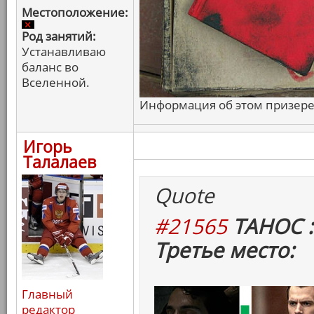
Местоположение:
Род занятий:
Устанавливаю
баланс во
Вселенной.
Информация об этом призере 
Игорь
Талалаев
Quote
#21565
ТАНОС :
Третье место:
Главный
редактор