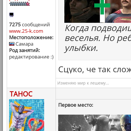
7275
сообщений
Когда подводиш
www.25-k.com
веселья. Но ре
Местоположение:
Самара
улыбки.
Род занятий:
редактирование :)
Сцуко, че так сло
Изменяю мир к лешему...
ТАНОС
Первое место: