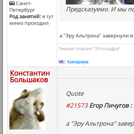
Санкт-
Предсказуемо. И мы по
Петербург
Род занятий:
я тут
мимо проходил
а "Эру Альтрона" завернули в
Темная сторона "25-го кадра"
VK
|
Кинориум
Константин
Большаков
Quote
#21573
Егор Пичугов :
а "Эру Альтрона" заве