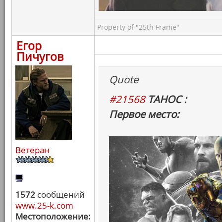
Property of "25th Frame"
Егор
Пичугов
Quote
#21568
ТАНОС :
Первое место:
Ветеран
1572
сообщений
www.25-k.com
Местоположение: