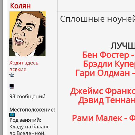
Колян
Сплошные ноуней
ЛУЧШ
Бен Фостер -
Брэдли Купер
Ходят здесь
всякие
Гари Олдман 
Джеймс Франко 
93
сообщений
Дэвид Теннан
Местоположение:
Рами Малек - 
Род занятий:
Кладу на баланс
во Вселенной.