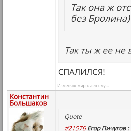
Так она ж от
без Бролина)
Так ты ж ее не 
СПАЛИЛСЯ!
Изменяю мир к лешему...
Константин
Большаков
Quote
#21576
Егор Пичугов :