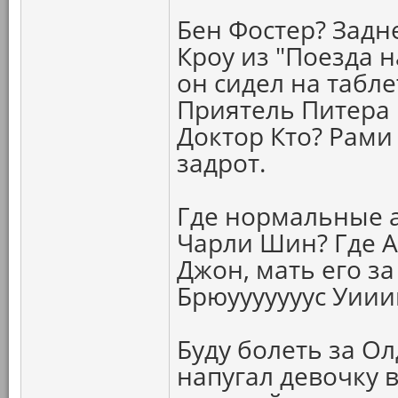
Бен Фостер? Задн
Кроу из "Поезда 
он сидел на табл
Приятель Питера 
Доктор Кто? Рами
задрот.
Где нормальные а
Чарли Шин? Где 
Джон, мать его за
Брюууууууус Уии
Буду болеть за О
напугал девочку 