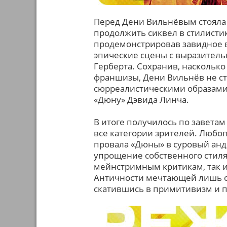
Перед Дени Вильнёвым стояла 
продолжить сиквел в стилистик
продемонстрировав завидное в
эпические сцены с выразител
Герберта. Сохранив, наскольк
франшизы, Дени Вильнёв не ст
сюрреалистическими образами,
«Дюну» Дэвида Линча.
В итоге
получилось по заветам
все категории зрителей. Любоп
провала «Дюны» в суровый анде
упрощение собственного стиля
мейнстримным критикам, так и
Античности мечтающей лишь о 
скатившись в примитивизм и п