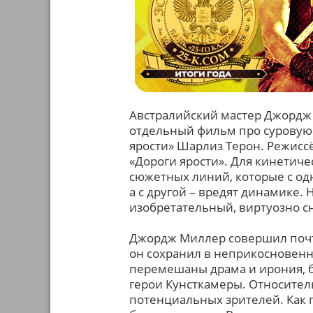
Австралийский мастер Джордж 
отдельный фильм про суровую
ярости» Шарлиз Терон. Режиссё
«Дороги ярости». Для кинетич
сюжетных линий, которые с о
а с другой – вредят динамике.
изобретательный, виртуозно с
Джордж Миллер совершил поч
он сохранил в неприкосновенн
перемешаны драма и ирония, б
герои Кунсткамеры. Относите
потенциальных зрителей. Как 