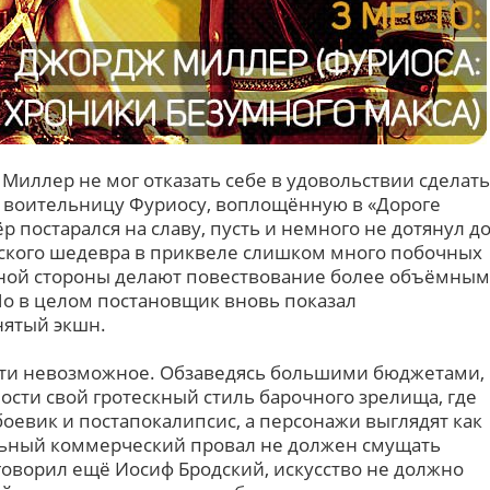
Миллер не мог отказать себе в удовольствии сделать
 воительницу Фуриосу, воплощённую в «Дороге
р постарался на славу, пусть и немного не дотянул д
еского шедевра в приквеле слишком много побочных
дной стороны делают повествование более объёмным
 Но в целом постановщик вновь показал
нятый экшн.
ти невозможное. Обзаведясь большими бюджетами,
ости свой гротескный стиль барочного зрелища, где
оевик и постапокалипсис, а персонажи выглядят как
льный коммерческий провал
не должен смущать
говорил ещё Иосиф Бродский, искусство не должно