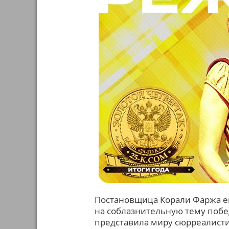
Постановщица Корали Фаржа ещ
на соблазнительную тему побе
представила миру сюрреалист