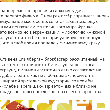
одновременно простая и сложная задача –
е первого фильма. С ней режиссёр справился, вновь
изуальное мастерство, сочетая захватывающие
ьными пейзажами фэнтезийного мира Фрэнка
о это возможно в экранизации, мифологию книжной
ал усложнять и без того причудливую вселенную
 что в своё время привело к финансовому краху
 Стивена Спилберга – блокбастер, рассчитанный на
ытно, что в отличие от Линча, ушедшего после
граунд, Вильнёв достаточно легко согласился на
, дабы угодить как не любящим эксперименты
 широкой зрительской аудитории, со времён
«хлебе и зрелищах». При этом даже близко не
орадовав старых поклонников своего творчества.