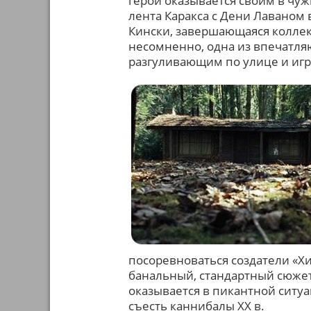
герой оказывается своим в чуж
лента Каракса с Дени Лаваном 
Кински, завершающаяся колле
несомненно, одна из впечатляю
разгуливающим по улице и иг
посоревноваться создатели «Х
банальный, стандартный сюжет
оказывается в пикантной ситуа
съесть каннибалы XX в.