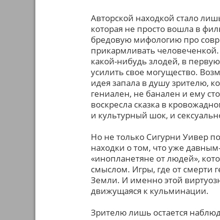
Авторской находкой стало лишь
которая не просто вошла в фил
бредовую мифологию про совре
прикармливать человеченкой. Х
какой-нибудь злодей, в первую
усилить свое могущество. Воз
идея запала в душу зрителю, к
гениален, не банален и ему сто
воскресла сказка в кровожадн
и культурный шок, и сексуальн
Но не только Сигурни Уивер п
находки о том, что уже давным
«инопланетяне от людей», кот
смыслом. Игры, где от смерти 
Земли. И именно этой виртуоз
движущаяся к кульминации.
Зрителю лишь остается наблюд