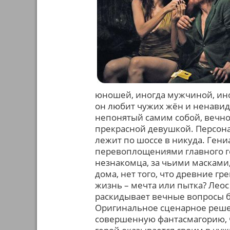
юношей, иногда мужчиной, ин
он любит чужих жён и ненави
непонятый самим собой, вечно
прекрасной девушкой. Персонаж
лежит по шоссе в никуда. Ген
перевоплощениями главного ге
незнакомца, за чьими масками,
дома, нет того, что древние гр
жизнь – мечта или пытка? Леос
раскидывает вечные вопросы бы
Оригинальное сценарное решен
совершенную фантасмагорию, ч