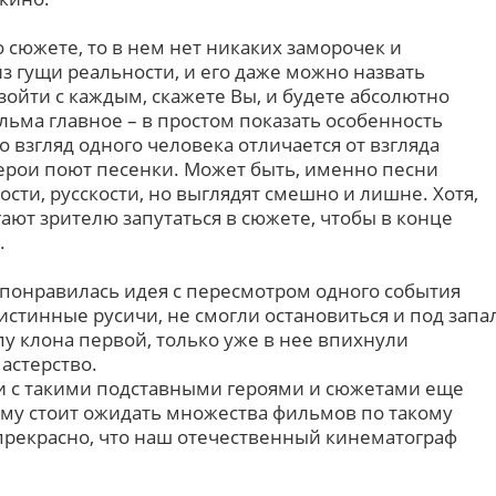
о сюжете, то в нем нет никаких заморочек и
з гущи реальности, и его даже можно назвать
ойти с каждым, скажете Вы, и будете абсолютно
льма главное – в простом показать особенность
 взгляд одного человека отличается от взгляда
герои поют песенки. Может быть, именно песни
ти, русскости, но выглядят смешно и лишне. Хотя,
ают зрителю запутаться в сюжете, чтобы в конце
.
 понравилась идея с пересмотром одного события
 истинные русичи, не смогли остановиться и под запа
у клона первой, только уже в нее впихнули
астерство.
и с такими подставными героями и сюжетами еще
му стоит ожидать множества фильмов по такому
прекрасно, что наш отечественный кинематограф