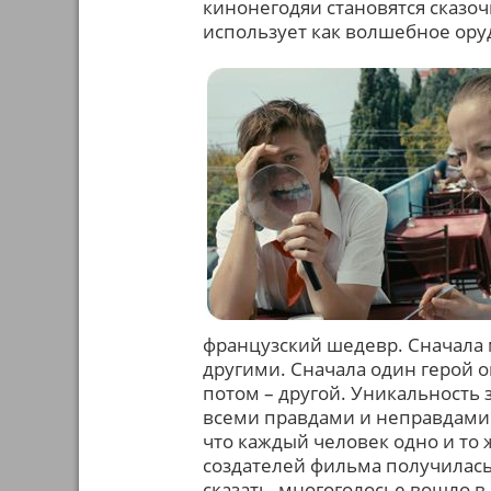
кинонегодяи становятся сказ
использует как волшебное ор
французский шедевр. Сначала
другими. Сначала один герой о
потом – другой. Уникальность 
всеми правдами и неправдами 
что каждый человек одно и то ж
создателей фильма получилась 
сказать, многоголосье вошло в