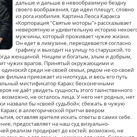
дальше и дальше в невообразимую бездну
своего воображения, где идеи плещут, словно
из рога изобилия. Картина Леоса Каракса
«Корпорация "Святые моторы"» рассказывает
невероятную и удивительную историю некоег
мужчины, который проживает чужие жизни.
Он едет в лимузине, переодевается согласно
графику и выходит на улицу то старушкой, то
огда женщиной. Нищим и богатым, злым и добрым,
дит чужих врагов. Принятый окружающими и
 одинокий среди не-своей семьи, рядом не-со-своей
 фильма приезжает из ниоткуда, и весь его путь
иальный мистификатор Каракс бесконечными
роя не даёт увидеть сущность этого таинственного
 возможно, не осталось лица. У него нет родных, нет
еки назвали бы «своей судьбой»; сбежать в чужую
 Каракс в аллегорической притчи веером
тия, оставляя зрителя искать ответы в самих себе.
ие, предоставляет на наш суд визуально-
ей реализм продирает до костей: возможно, не