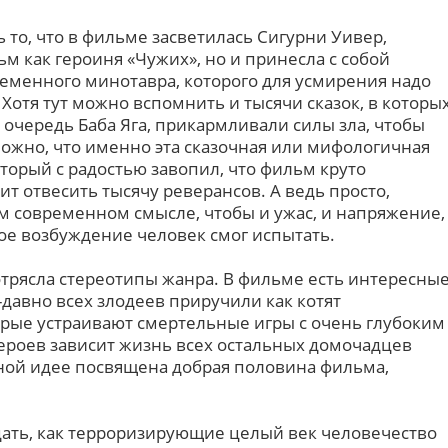
 то, что в фильме засветилась Сигурни Уивер,
ьм как героиня «Чужих», но и принесла с собой
менного минотавра, которого для усмирения надо
отя тут можно вспомнить и тысячи сказок, в которы
 очередь Баба Яга, прикармливали силы зла, чтобы
можно, что именно эта сказочная или мифологичная
оторый с радостью завопил, что фильм круто
ит отвесить тысячу реверансов. А ведь просто,
ом современном смысле, чтобы и ужас, и напряжение,
ое возбуждение человек смог испытать.
отрясла стереотипы жанра. В фильме есть интересны
-давно всех злодеев приручили как котят
орые устраивают смертельные игры с очень глубоким
героев зависит жизнь всех остальных домочадцев
ной идее посвящена добрая половина фильма,
ать, как терроризирующие целый век человечество