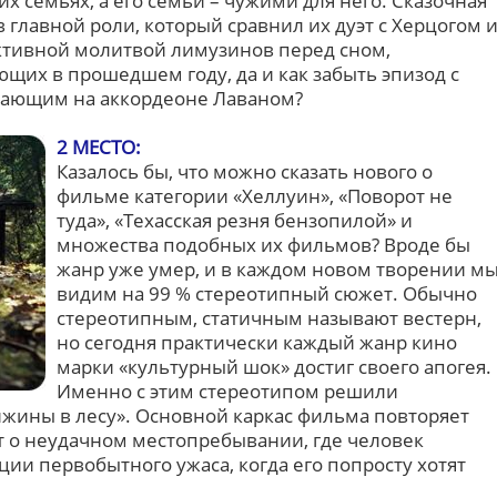
их семьях, а его семьи – чужими для него. Сказочная
в главной роли, который сравнил их дуэт с Херцогом 
ктивной молитвой лимузинов перед сном,
щих в прошедшем году, да и как забыть эпизод с
рающим на аккордеоне Лаваном?
2 МЕСТО:
Казалось бы, что можно сказать нового о
фильме категории «Хеллуин», «Поворот не
туда», «Техасская резня бензопилой» и
множества подобных их фильмов? Вроде бы
жанр уже умер, и в каждом новом творении м
видим на 99 % стереотипный сюжет. Обычно
стереотипным, статичным называют вестерн,
но сегодня практически каждый жанр кино
марки «культурный шок» достиг своего апогея.
Именно с этим стереотипом решили
ижины в лесу». Основной каркас фильма повторяет
 о неудачном местопребывании, где человек
ции первобытного ужаса, когда его попросту хотят