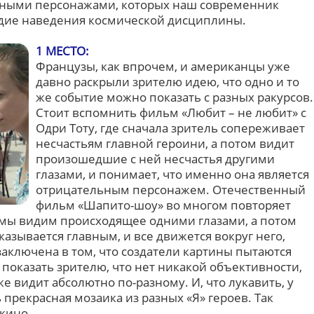
очными персонажами, которых наш современник
удие наведения космической дисциплины.
1 МЕСТО:
Французы, как впрочем, и американцы уже
давно раскрыли зрителю идею, что одно и то
же событие можно показать с разных ракурсов.
Стоит вспомнить фильм «Любит – не любит» с
Одри Тоту, где сначала зритель сопереживает
несчастьям главной героини, а потом видит
произошедшие с ней несчастья другими
глазами, и понимает, что именно она является
отрицательным персонажем. Отечественный
фильм «Шапито-шоу» во многом повторяет
 мы видим происходящее одними глазами, а потом
казывается главным, и все движется вокруг него,
заключена в том, что создатели картины пытаются
показать зрителю, что нет никакой объективности,
е видит абсолютно по-разному. И, что лукавить, у
прекрасная мозаика из разных «Я» героев. Так
 кино.