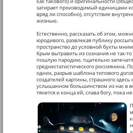
как такового) и оригинальности (обще
затирает производимый единицами кон
вряд ли способно), отсутствие внутре
жизнью.
Естественно, рассказать об этом, можн
юродивого, развлекая публику россып
пространство до условной бухты мним
Крым вытравить из сознания не так-то
пошлую пародию, тщательно запечат
среднестатистического россиянина. П
одних, разрыв шаблона типового догов
создателей картины, страшного здесь 
услышанном большинством из нас в во
тянется и конца ей, слава богу, пока н
П
м
к
н
д