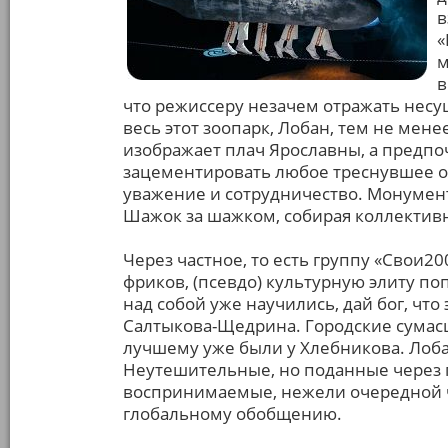
в
«
м
в
что режиссеру незачем отражать несущ
весь этот зоопарк, Лобан, тем не мен
изображает плач Ярославны, а предпоч
зацементировать любое треснувшее об
уважение и сотрудничество. Монумент
Шажок за шажком, собирая коллектив
Через частное, то есть группу «Свои20
фриков, (псевдо) культурную элиту по
над собой уже научились, дай бог, что
Салтыкова-Щедрина. Городские сума
лучшему уже были у Хлебникова. Лоба
Неутешительные, но поданные через п
воспринимаемые, нежели очередной 
глобальному обобщению.