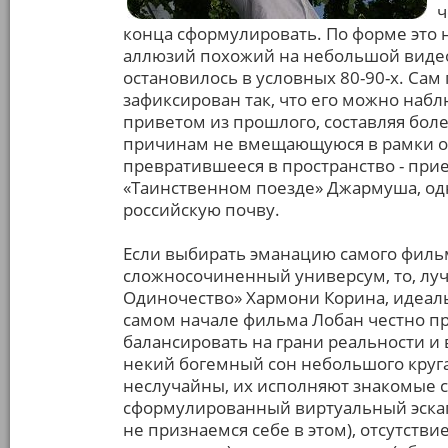
ч
конца сформулировать. По форме это
аллюзий похожий на небольшой видеоп
остановилось в условных 80-90-х. Са
зафиксирован так, что его можно набл
приветом из прошлого, составляя бол
причинам не вмещающуюся в рамки одн
превратившееся в пространство - прие
«Таинственном поезде» Джармуша, од
российскую почву.
Если выбирать эманацию самого фил
сложносочиненный универсум, то, лу
Одиночество» Хармони Корина, идеал
самом начале фильма Лобан честно пр
балансировать на грани реальности и
некий богемный сон небольшого круга
неслучайны, их исполняют знакомые с
сформулированный виртуальный эскап
не признаемся себе в этом), отсутств