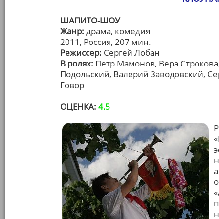
ШАПИТО-ШОУ
Жанр:
драма, комедия
2011, Россия, 207 мин.
Режиссер:
Сергей Лобан
В ролях:
Петр Мамонов, Вера Строкова,
Подольский, Валерий Заводовский, С
Говор
ОЦЕНКА:
4,5
Р
«
э
н
а
о
«
п
н