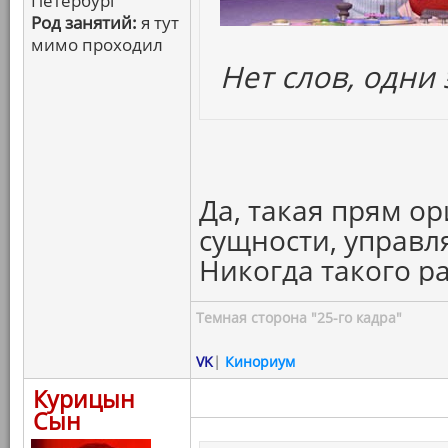
Петербург
Род занятий:
я тут
мимо проходил
Нет слов, одни
Да, такая прям о
сущности, управ
Никогда такого р
Темная сторона "25-го кадра"
VK
|
Кинориум
Курицын
Сын