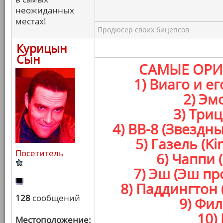
неожиданных
местах!
Продюсер своих бицепсов
Курицын
Сын
САМЫЕ ОРИ
1) Виаго и е
2) Эм
3) Три
4) BB-8 (Звезд
5) Газель (K
Посетитель
6) Чаппи 
7) Эш (Эш п
8) Паддингтон
128
сообщений
9) Фил
10)
Местоположение: