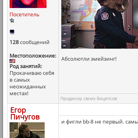
Посетитель
128
сообщений
Местоположение:
Абсолютли эмейзинг!
Род занятий:
Прокачиваю себя
в самых
неожиданных
местах!
Продюсер своих бицепсов
Егор
Пичугов
и фигли bb-8 не первый. сам