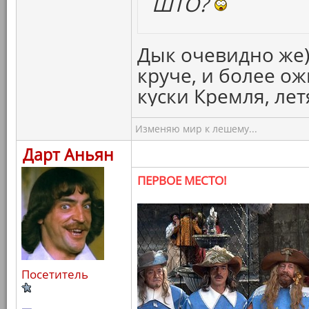
ШТО?
Дык очевидно же)
круче, и более о
куски Кремля, ле
Изменяю мир к лешему...
Дарт Аньян
ПЕРВОЕ МЕСТО!
Посетитель