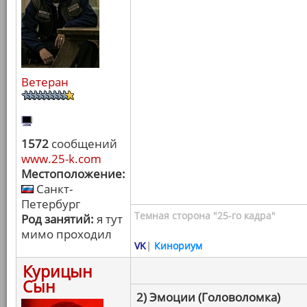
Ветеран
1572
сообщений
www.25-k.com
Местоположение:
Санкт-
Петербург
Темная сторона "25-го кадра"
Род занятий:
я тут
мимо проходил
VK
|
Кинориум
Курицын
Сын
2) Эмоции (Головоломка)