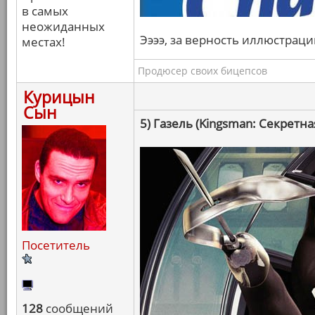
в самых
неожиданных
Ээээ, за верность иллюстраци
местах!
Продюсер своих бицепсов
Курицын
Сын
5) Газель (Kingsman: Секретна
Посетитель
128
сообщений