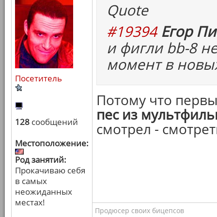
Quote
#19394
Егор Пи
и фигли bb-8 н
момент в новых
Посетитель
Потому что перв
пес из мультфил
128
сообщений
смотрел - смотрет
Местоположение:
Род занятий:
Прокачиваю себя
в самых
неожиданных
местах!
Продюсер своих бицепсов