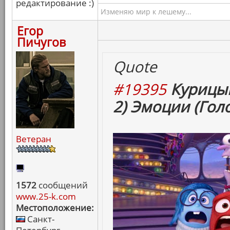
редактирование :)
Изменяю мир к лешему...
Егор
Пичугов
Quote
#19395
Курицын
2) Эмоции (Гол
Ветеран
1572
сообщений
www.25-k.com
Местоположение:
Санкт-