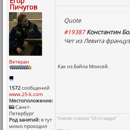
Егор
Пичугов
Quote
#19387
Константин Бо
Чет из Левита француз
Ветеран
Как из Бэйла Моисей.
1572
сообщений
www.25-k.com
Местоположение:
Санкт-
Петербург
Темная сторона "25-го кадра"
Род занятий:
я тут
мимо проходил