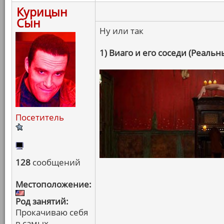
Курицын
Сын
Ну или так
1) Виаго и его соседи (Реаль
Посетитель
128
сообщений
Местоположение:
Род занятий:
Прокачиваю себя
в самых