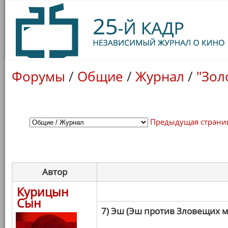
Форумы
/
Общие
/
Журнал
/
"Зол
Предыдущая страни
Автор
Курицын
Сын
7) Эш (Эш против Зловещих 