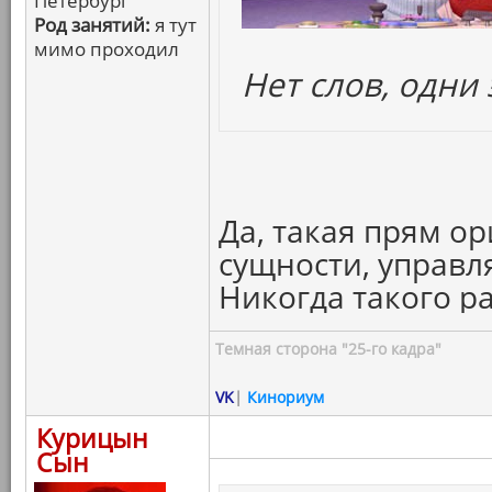
Петербург
Род занятий:
я тут
мимо проходил
Нет слов, одни
Да, такая прям о
сущности, управ
Никогда такого р
Темная сторона "25-го кадра"
VK
|
Кинориум
Курицын
Сын