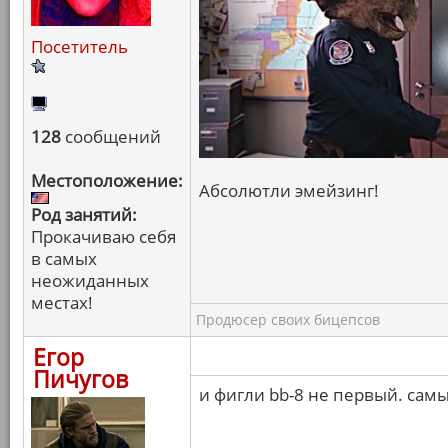
Посетитель
128
сообщений
Местоположение:
Абсолютли эмейзинг!
Род занятий:
Прокачиваю себя
в самых
неожиданных
местах!
Продюсер своих бицепсов
Егор
Пичугов
и фигли bb-8 не первый. сам