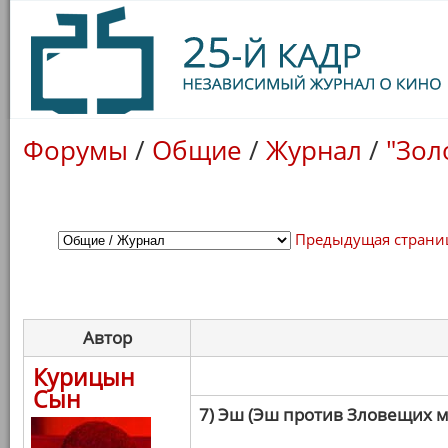
Форумы
/
Общие
/
Журнал
/
"Зол
Предыдущая страни
Автор
Курицын
Сын
7) Эш (Эш против Зловещих 