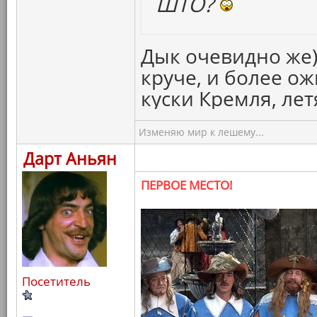
ШТО?
Дык очевидно же)
круче, и более о
куски Кремля, ле
Изменяю мир к лешему...
Дарт Аньян
ПЕРВОЕ МЕСТО!
Посетитель