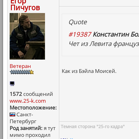
Егор
Пичугов
Quote
#19387
Константин Бо
Чет из Левита француз
Ветеран
Как из Бэйла Моисей.
1572
сообщений
www.25-k.com
Местоположение:
Санкт-
Петербург
Темная сторона "25-го кадра"
Род занятий:
я тут
мимо проходил