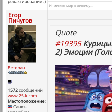
редактирование :)
Изменяю мир к лешему...
Егор
Пичугов
Quote
#19395
Курицын
2) Эмоции (Гол
Ветеран
1572
сообщений
www.25-k.com
Местоположение:
Санкт-