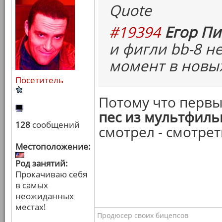
Quote
#19394
Егор Пи
и фигли bb-8 н
момент в новых
Посетитель
Потому что перв
пес из мультфил
128
сообщений
смотрел - смотрет
Местоположение:
Род занятий:
Прокачиваю себя
в самых
неожиданных
местах!
Продюсер своих бицепсов