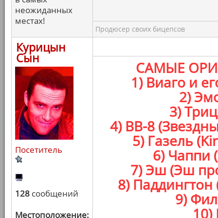
неожиданных
местах!
Продюсер своих бицепсов
Курицын
Сын
САМЫЕ ОРИ
1) Виаго и е
2) Эм
3) Три
4) BB-8 (Звезд
5) Газель (K
Посетитель
6) Чаппи 
7) Эш (Эш п
8) Паддингтон
128
сообщений
9) Фил
10)
Местоположение: