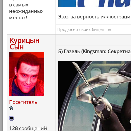
в самых
неожиданных
Ээээ, за верность иллюстраци
местах!
Продюсер своих бицепсов
Курицын
Сын
5) Газель (Kingsman: Секретна
Посетитель
128
сообщений