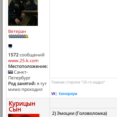
Ветеран
1572
сообщений
www.25-k.com
Местоположение:
Санкт-
Петербург
Темная сторона "25-го кадра"
Род занятий:
я тут
мимо проходил
VK
|
Кинориум
Курицын
Сын
2) Эмоции (Головоломка)