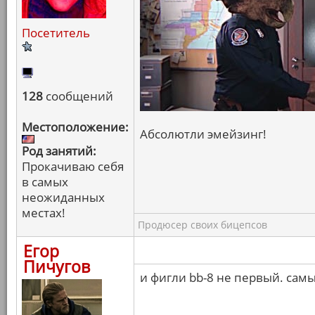
Посетитель
128
сообщений
Местоположение:
Абсолютли эмейзинг!
Род занятий:
Прокачиваю себя
в самых
неожиданных
местах!
Продюсер своих бицепсов
Егор
Пичугов
и фигли bb-8 не первый. сам