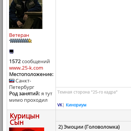
Ветеран
1572
сообщений
www.25-k.com
Местоположение:
Санкт-
Петербург
Темная сторона "25-го кадра"
Род занятий:
я тут
мимо проходил
VK
|
Кинориум
Курицын
Сын
2) Эмоции (Головоломка)