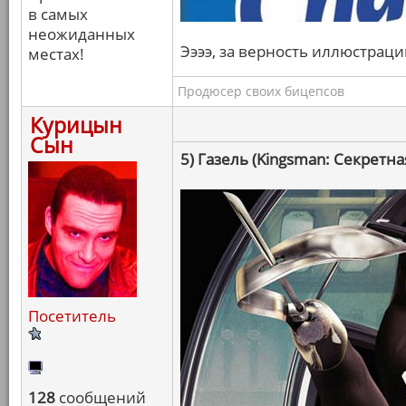
в самых
неожиданных
Ээээ, за верность иллюстраци
местах!
Продюсер своих бицепсов
Курицын
Сын
5) Газель (Kingsman: Секретна
Посетитель
128
сообщений