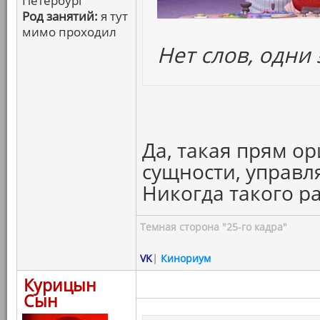
Петербург
Род занятий:
я тут
мимо проходил
Нет слов, одни
Да, такая прям о
сущности, управ
Никогда такого р
Темная сторона "25-го кадра"
VK
|
Кинориум
Курицын
Сын