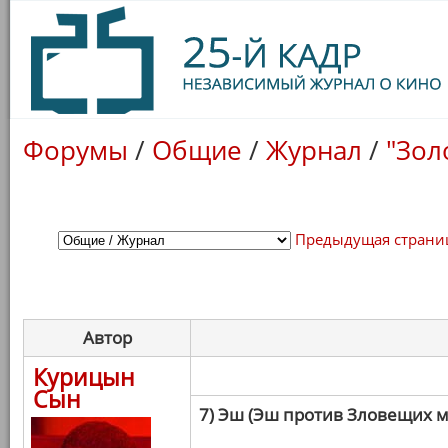
Форумы
/
Общие
/
Журнал
/
"Зол
Предыдущая страни
Автор
Курицын
Сын
7) Эш (Эш против Зловещих 