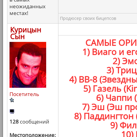
неожиданных
местах!
Продюсер своих бицепсов
Курицын
Сын
САМЫЕ ОРИ
1) Виаго и е
2) Эм
3) Три
4) BB-8 (Звезд
5) Газель (K
Посетитель
6) Чаппи 
7) Эш (Эш п
8) Паддингтон
128
сообщений
9) Фил
10)
Местоположение: