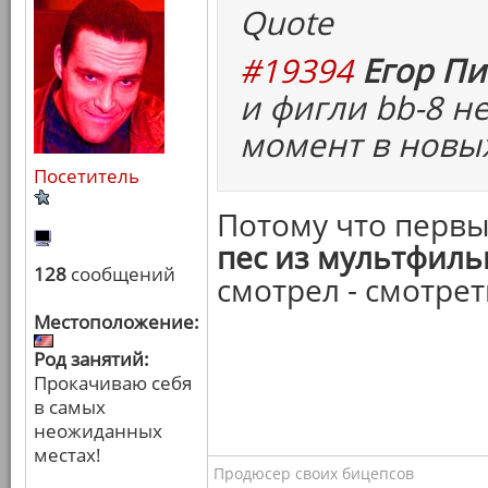
Quote
#19394
Егор Пи
и фигли bb-8 н
момент в новых
Посетитель
Потому что перв
пес из мультфил
128
сообщений
смотрел - смотрет
Местоположение:
Род занятий:
Прокачиваю себя
в самых
неожиданных
местах!
Продюсер своих бицепсов