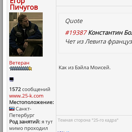
Егор
Пичугов
Quote
#19387
Константин Бо
Чет из Левита француз
Ветеран
Как из Бэйла Моисей.
1572
сообщений
www.25-k.com
Местоположение:
Санкт-
Петербург
Темная сторона "25-го кадра"
Род занятий:
я тут
мимо проходил