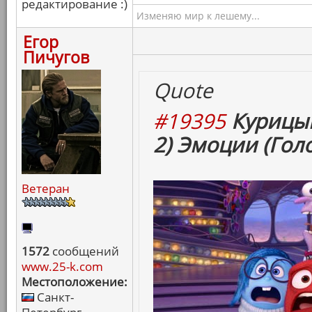
редактирование :)
Изменяю мир к лешему...
Егор
Пичугов
Quote
#19395
Курицын
2) Эмоции (Гол
Ветеран
1572
сообщений
www.25-k.com
Местоположение:
Санкт-