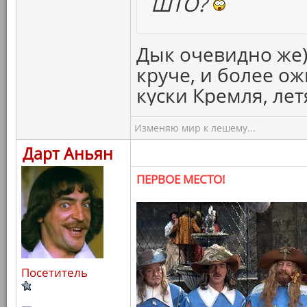
ШТО?
Дык очевидно же)
круче, и более о
куски Кремля, ле
Изменяю мир к лешему...
Дарт Аньян
ПЕРВОЕ МЕСТО!
Посетитель