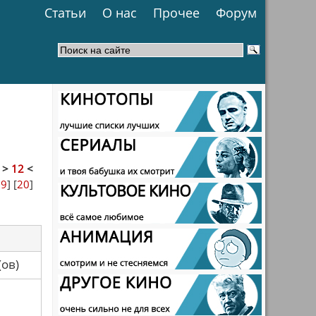
Статьи
О нас
Прочее
Форум
]
>
12
<
19
] [
20
]
са(ов)