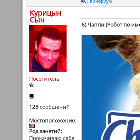
VK
|
Кинориум
Курицын
Сын
6) Чаппи (Робот по и
Посетитель
128
сообщений
Местоположение:
Род занятий:
Прокачиваю себя