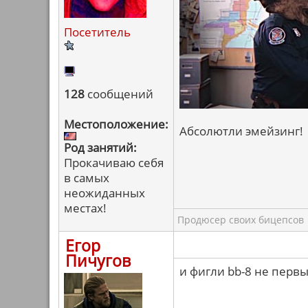
Посетитель
128
сообщений
Местоположение:
Абсолютли эмейзинг!
Род занятий:
Прокачиваю себя
в самых
неожиданных
местах!
Продюсер своих бицепсов
Егор
Пичугов
и фигли bb-8 не перв