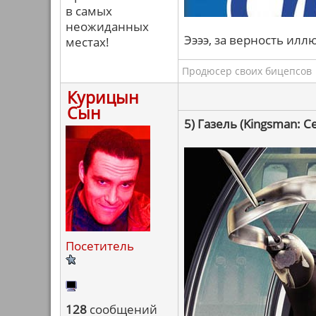
в самых
неожиданных
Ээээ, за верность илл
местах!
Продюсер своих бицепсов
Курицын
Сын
5) Газель (Kingsman: 
Посетитель
128
сообщений