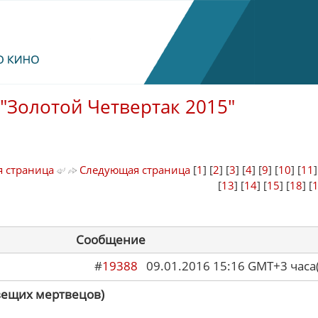
"Золотой Четвертак 2015"
 страница
Следующая страница
[
1
] [
2
] [
3
] [
4
] [
9
] [
10
] [
11
[
13
] [
14
] [
15
] [
18
] [
Сообщение
#
19388
09.01.2016 15:16 GMT+3 ча
вещих мертвецов)