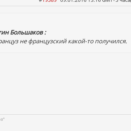
тин Большаков :
ранцуз не французский какой-то получился.
ра"