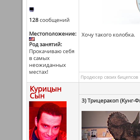
128
сообщений
Местоположение:
Хочу такого колобка.
Род занятий:
Прокачиваю себя
в самых
неожиданных
местах!
Продюсер своих бицепсов
Курицын
Сын
3) Трицеракоп (Кунг-