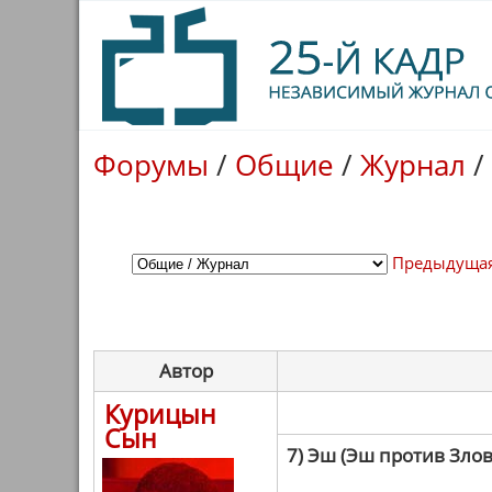
Форумы
/
Общие
/
Журнал
/
Предыдущая
Автор
Курицын
Сын
7) Эш (Эш против Зло