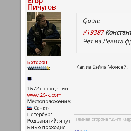
Егор
Пичугов
Quote
#19387
Констан
Чет из Левита ф
Ветеран
Как из Бэйла Моисей.
1572
сообщений
www.25-k.com
Местоположение:
Санкт-
Петербург
Темная сторона "25-го кад
Род занятий:
я тут
мимо проходил