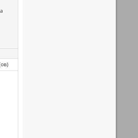
а
са(ов)