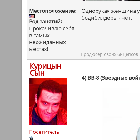
Местоположение:
Однорукая женщина уж
бодибилдеры - нет.
Род занятий:
Прокачиваю себя
в самых
неожиданных
местах!
Продюсер своих бицепсов
Курицын
Сын
4) BB-8 (Звездные во
Посетитель