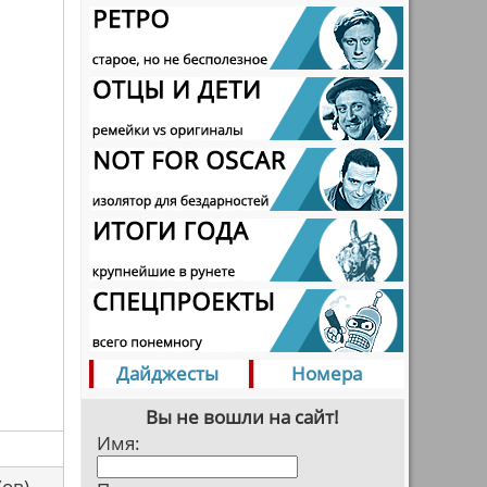
Дайджесты
Номера
Вы не вошли на сайт!
Имя:
са(ов)