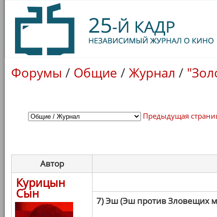
Форумы
/
Общие
/
Журнал
/
"Зол
Предыдущая страни
Автор
Курицын
Сын
7) Эш (Эш против Зловещих 