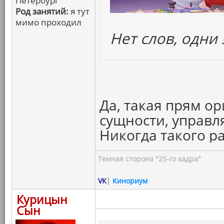
Петербург
Род занятий:
я тут
мимо проходил
Нет слов, одни
Да, такая прям о
сущности, управ
Никогда такого р
Темная сторона "25-го кадра"
VK
|
Кинориум
Курицын
Сын