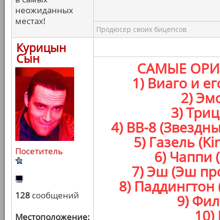
неожиданных
местах!
Продюсер своих бицепсов
Курицын
Сын
САМЫЕ ОРИ
1) Виаго и е
2) Эм
3) Три
4) BB-8 (Звезд
5) Газель (K
Посетитель
6) Чаппи 
7) Эш (Эш п
8) Паддингтон
128
сообщений
9) Фил
10)
Местоположение: