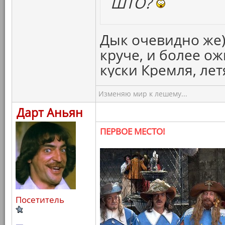
ШТО?
Дык очевидно же)
круче, и более о
куски Кремля, ле
Изменяю мир к лешему...
Дарт Аньян
ПЕРВОЕ МЕСТО!
Посетитель