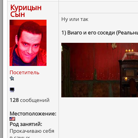
Курицын
Сын
Ну или так
1) Виаго и его соседи (Реаль
Посетитель
128
сообщений
Местоположение:
Род занятий:
Прокачиваю себя
в самых