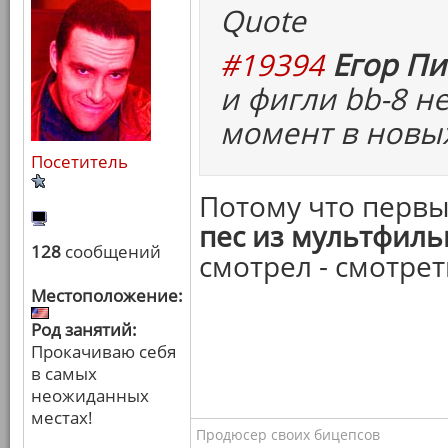
Quote
#19394
Егор Пи
и фигли bb-8 н
момент в новых
Посетитель
Потому что перв
пес из мультфил
128
сообщений
смотрел - смотрет
Местоположение:
Род занятий:
Прокачиваю себя
в самых
неожиданных
местах!
Продюсер своих бицепсов