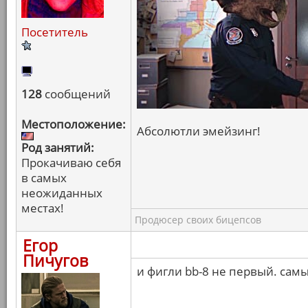
Посетитель
128
сообщений
Местоположение:
Абсолютли эмейзинг!
Род занятий:
Прокачиваю себя
в самых
неожиданных
местах!
Продюсер своих бицепсов
Егор
Пичугов
и фигли bb-8 не первый. сам