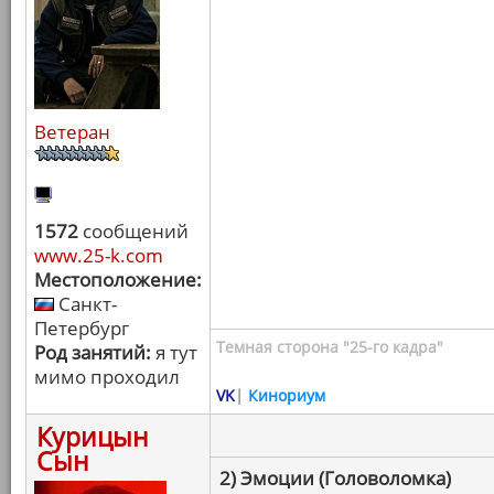
Ветеран
1572
сообщений
www.25-k.com
Местоположение:
Санкт-
Петербург
Темная сторона "25-го кадра"
Род занятий:
я тут
мимо проходил
VK
|
Кинориум
Курицын
Сын
2) Эмоции (Головоломка)