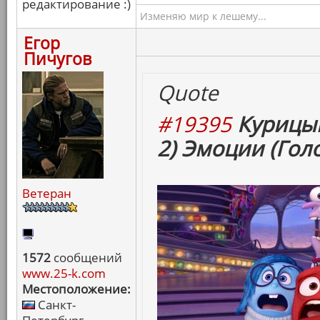
редактирование :)
Изменяю мир к лешему...
Егор
Пичугов
Quote
#19395
Курицын
2) Эмоции (Гол
Ветеран
1572
сообщений
www.25-k.com
Местоположение:
Санкт-