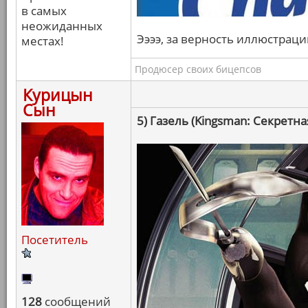
в самых
неожиданных
Ээээ, за верность иллюстраци
местах!
Продюсер своих бицепсов
Курицын
Сын
5) Газель (Kingsman: Секретна
Посетитель
128
сообщений