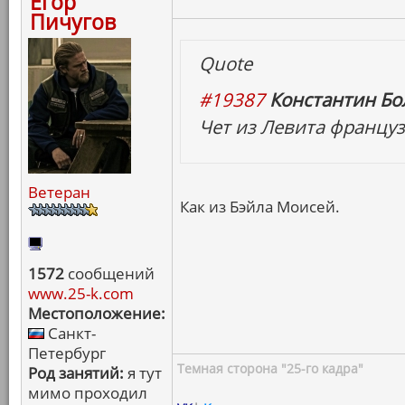
Егор
Пичугов
Quote
#19387
Константин Бо
Чет из Левита француз
Ветеран
Как из Бэйла Моисей.
1572
сообщений
www.25-k.com
Местоположение:
Санкт-
Петербург
Темная сторона "25-го кадра"
Род занятий:
я тут
мимо проходил