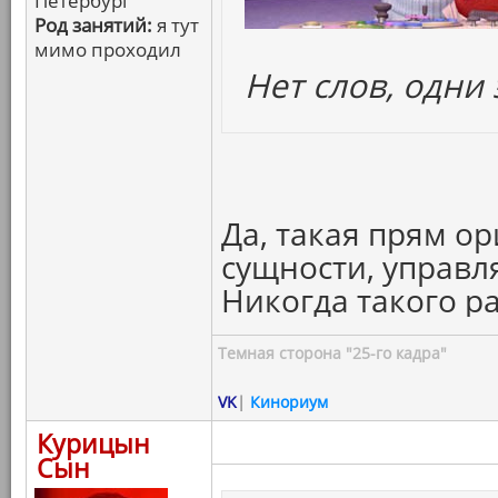
Петербург
Род занятий:
я тут
мимо проходил
Нет слов, одни
Да, такая прям о
сущности, управ
Никогда такого р
Темная сторона "25-го кадра"
VK
|
Кинориум
Курицын
Сын