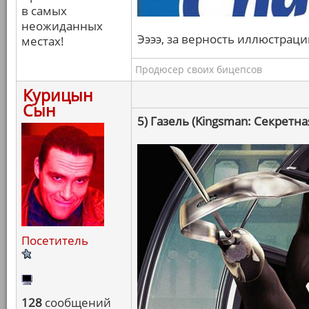
в самых
неожиданных
Ээээ, за верность иллюстраци
местах!
Продюсер своих бицепсов
Курицын
Сын
5) Газель (Kingsman: Секретна
Посетитель
128
сообщений