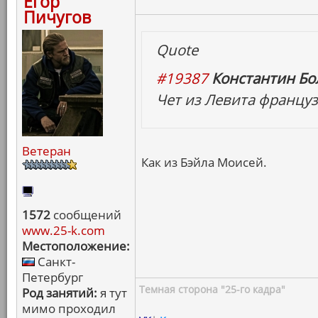
Егор
Пичугов
Quote
#19387
Константин Бо
Чет из Левита француз
Ветеран
Как из Бэйла Моисей.
1572
сообщений
www.25-k.com
Местоположение:
Санкт-
Петербург
Темная сторона "25-го кадра"
Род занятий:
я тут
мимо проходил