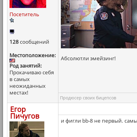
Посетитель
128
сообщений
Местоположение:
Абсолютли эмейзинг!
Род занятий:
Прокачиваю себя
в самых
неожиданных
местах!
Продюсер своих бицепсов
Егор
Пичугов
и фигли bb-8 не первый. сам