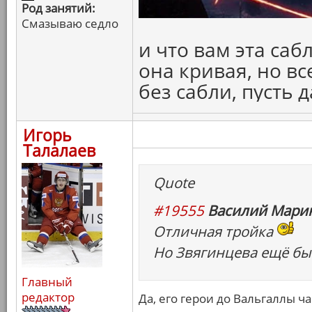
Род занятий:
Смазываю седло
и что вам эта саб
она кривая, но вс
без сабли, пусть 
Игорь
Талалаев
Quote
#19555
Василий Марин
Отличная тройка
Но Звягинцева ещё бы 
Главный
редактор
Да, его герои до Вальгаллы ч