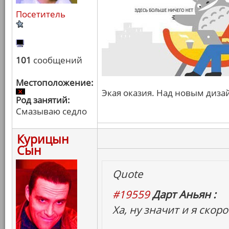
Посетитель
101
сообщений
Местоположение:
Экая оказия. Над новым диза
Род занятий:
Смазываю седло
Курицын
Сын
Quote
#19559
Дарт Аньян :
Ха, ну значит и я скор