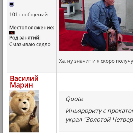
101
сообщений
Местоположение:
Род занятий:
Смазываю седло
Ха, ну значит и я скоро получ
Василий
Марин
Quote
Иньяррриту с прокатом
украл "Золотой Четвер