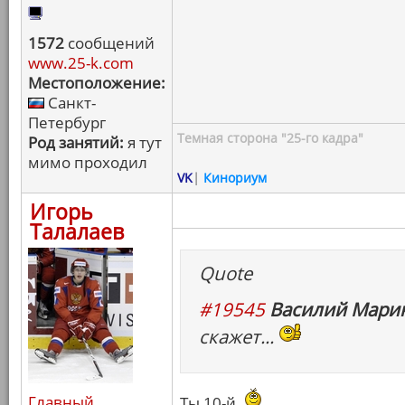
1572
сообщений
www.25-k.com
Местоположение:
Санкт-
Петербург
Темная сторона "25-го кадра"
Род занятий:
я тут
мимо проходил
VK
|
Кинориум
Игорь
Талалаев
Quote
#19545
Василий Марин
скажет...
Главный
Ты 10-й.