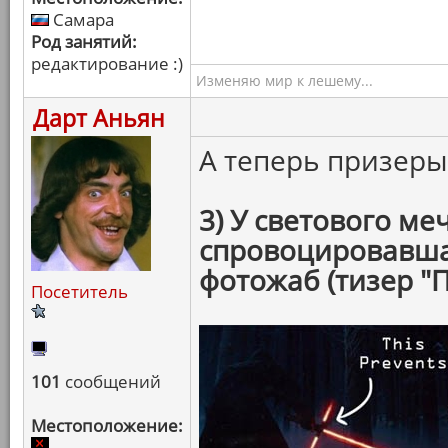
Самара
Род занятий:
редактирование :)
Изменяю мир к лешему...
Дарт Аньян
А теперь призер
3) У светового ме
спровоцировавша
фотожаб (тизер "
Посетитель
101
сообщений
Местоположение: