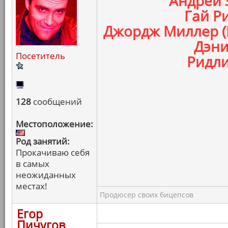
Андрей 
Гай Ри
Джордж Миллер (
Дэни
Посетитель
Ридли
128
сообщений
Местоположение:
Род занятий:
Прокачиваю себя
в самых
неожиданных
местах!
Продюсер своих бицепсов
Егор
Пичугов