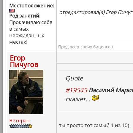
Местоположение:
отредактировал(а) Егор Пичуг
Род занятий:
Прокачиваю себя
в самых
неожиданных
местах!
Продюсер своих бицепсов
Егор
Пичугов
Quote
#19545
Василий Марин
скажет...
Ветеран
ты просто тот самый 1 из 10)