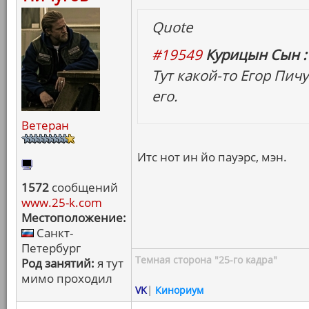
Quote
#19549
Курицын Сын :
Тут какой-то Егор Пич
его.
Ветеран
Итс нот ин йо пауэрс, мэн.
1572
сообщений
www.25-k.com
Местоположение:
Санкт-
Петербург
Темная сторона "25-го кадра"
Род занятий:
я тут
мимо проходил
VK
|
Кинориум