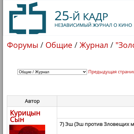
Форумы
/
Общие
/
Журнал
/
"Зол
Предыдущая страни
Автор
Курицын
Сын
7) Эш (Эш против Зловещих 