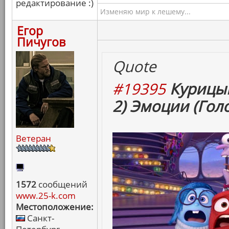
редактирование :)
Изменяю мир к лешему...
Егор
Пичугов
Quote
#19395
Курицын
2) Эмоции (Гол
Ветеран
1572
сообщений
www.25-k.com
Местоположение:
Санкт-