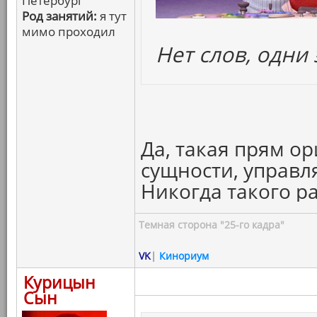
Петербург
Род занятий:
я тут
мимо проходил
Нет слов, одни
Да, такая прям о
сущности, управ
Никогда такого р
Темная сторона "25-го кадра"
VK
|
Кинориум
Курицын
Сын