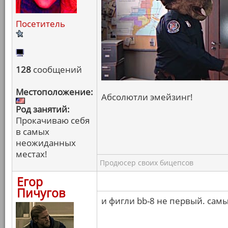
Посетитель
128
сообщений
Местоположение:
Абсолютли эмейзинг!
Род занятий:
Прокачиваю себя
в самых
неожиданных
местах!
Продюсер своих бицепсов
Егор
Пичугов
и фигли bb-8 не первый. сам