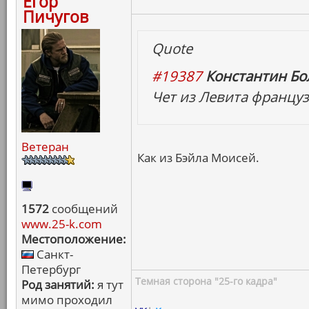
Егор
Пичугов
Quote
#19387
Константин Бо
Чет из Левита француз
Ветеран
Как из Бэйла Моисей.
1572
сообщений
www.25-k.com
Местоположение:
Санкт-
Петербург
Темная сторона "25-го кадра"
Род занятий:
я тут
мимо проходил