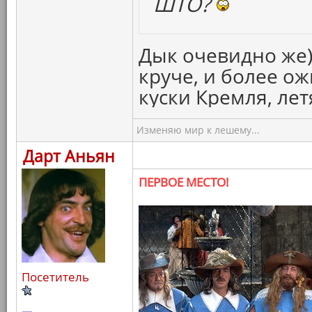
ШТО?
Дык очевидно же)
круче, и более о
куски Кремля, ле
Изменяю мир к лешему...
Дарт Аньян
ПЕРВОЕ МЕСТО!
Посетитель