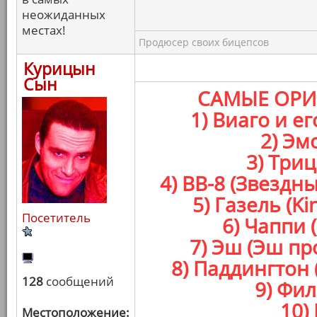
неожиданных
местах!
Продюсер своих бицепсов
Курицын
Сын
САМЫЕ ОРИ
1) Виаго и е
2) Эм
3) Три
4) BB-8 (Звезд
5) Газель (K
Посетитель
6) Чаппи 
7) Эш (Эш п
8) Паддингтон
128
сообщений
9) Фил
10)
Местоположение: