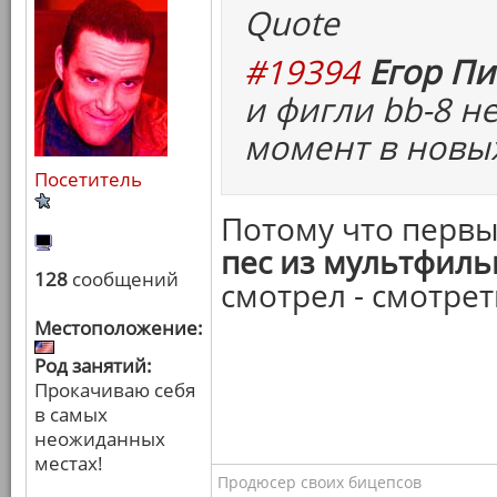
Quote
#19394
Егор Пи
и фигли bb-8 н
момент в новых
Посетитель
Потому что перв
пес из мультфил
128
сообщений
смотрел - смотрет
Местоположение:
Род занятий:
Прокачиваю себя
в самых
неожиданных
местах!
Продюсер своих бицепсов