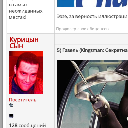
в самых
неожиданных
Ээээ, за верность иллюстраци
местах!
Продюсер своих бицепсов
Курицын
Сын
5) Газель (Kingsman: Секретна
Посетитель
128
сообщений