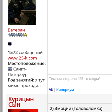
Ветеран
1572
сообщений
www.25-k.com
Местоположение:
Санкт-
Петербург
Темная сторона "25-го кадра"
Род занятий:
я тут
мимо проходил
VK
|
Кинориум
Курицын
Сын
2) Эмоции (Головоломка)