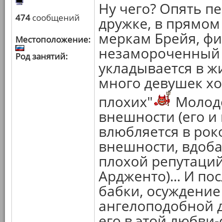
Ну чего? Опять пе
474
сообщений
дружке, в прямом
меркам Брейя, ф
Местоположение:
незамороченный 
Род занятий:
укладывается в ж
много девушек хо
плохих"
Молодо
внешности (его и
влюбляется в ро
внешности, вдоба
плохой репутаций
Ардженто)... И по
бабки, осуждение
ангелоподобной д
его в этой любви