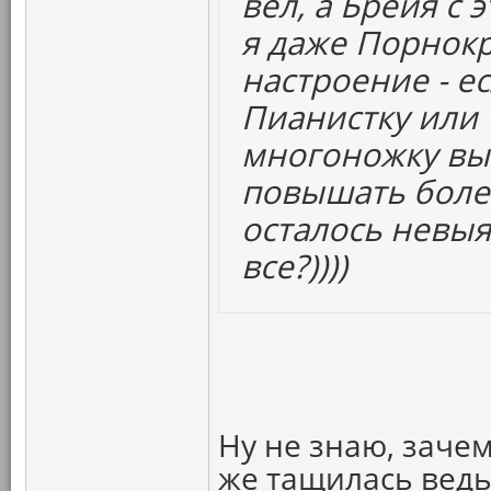
вел, а Брейя с 
я даже Порнокр
настроение - ес
Пианистку или
многоножку выт
повышать болев
осталось нев
все?))))
Ну не знаю, зачем
же тащилась ведь.