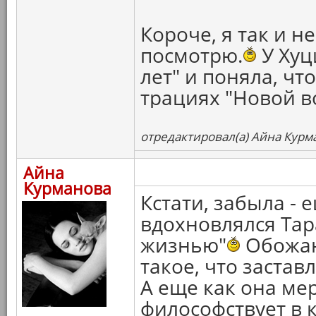
Короче, я так и н
посмотрю.
У Хуц
лет" и поняла, чт
трациях "Новой 
отредактировал(а) Айна Курма
Айна
Курманова
Кстати, забыла - 
вдохновлялся Тар
жизнью"
Обожаю,
такое, что застав
А еще как она ме
философствует в 