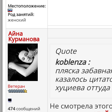
Местоположение:
Род занятий:
женский
Айна
Курманова
Quote
koblenza :
пляска забавна
казалось цитат
хуциева оттуда
Ветеран
Не смотрела этого
474
сообщений