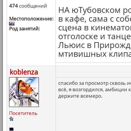
474
сообщений
НА юТубовском ро
в кафе, сама с со
Местоположение:
сцена в кинематог
Род занятий:
отголоске и танце
Льюис в Прирожд
мтивишных клипа
koblenza
спасибо за просмотр сквозь 
всё, я возгордился, амбиции 
держите всемеро.
Посетитель