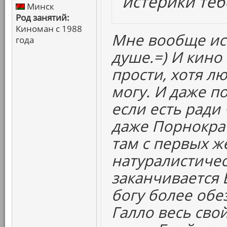
истерики теб
Минск
Род занятий:
Киноман с 1988
Мне вообще ис
года
душе.=) И кино
прости, хотя л
могу. И даже по
если есть ради 
даже Порнократ
там с первых ж
натуралистическ
заканчивается 
богу более обе
Галло весь сво