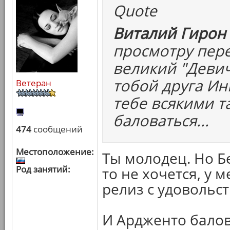
Quote
Виталий Гирон 
просмотру пере
великий "Девич
тобой друга Ин
Ветеран
тебе всякими т
баловаться...
474
сообщений
Местоположение:
Ты молодец. Но Б
Род занятий:
то не хочется, у м
релиз с удовольс
И Ардженто балов