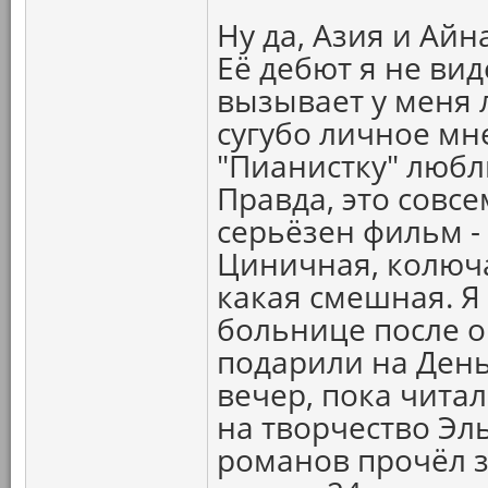
Ну да, Азия и Айн
Её дебют я не вид
вызывает у меня л
сугубо личное мне
"Пианистку" любл
Правда, это совс
серьёзен фильм -
Циничная, колюча
какая смешная. Я 
больнице после о
подарили на День
вечер, пока читал
на творчество Эл
романов прочёл з