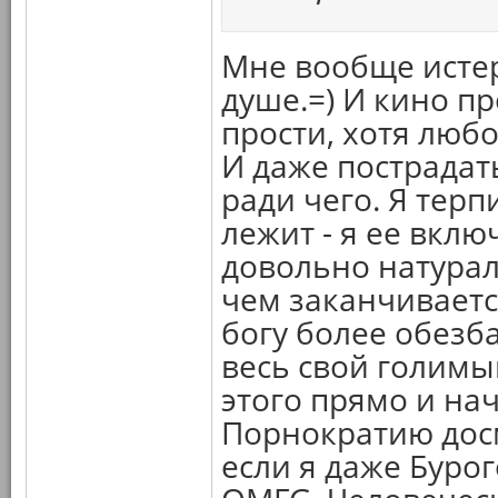
Мне вообще истер
душе.=) И кино п
прости, хотя люб
И даже пострадать
ради чего. Я тер
лежит - я ее вклю
довольно натурали
чем заканчиваетс
богу более обезб
весь свой голимый
этого прямо и нач
Порнократию досм
если я даже Буро