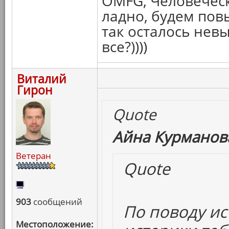
OMFG, Человечес
ладно, будем пов
так осталось не
все?))))
Виталий
Гирон
Quote
Айна Курманова
Ветеран
Quote
903
сообщений
По поводу ис
Местоположение: