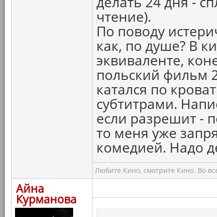
делать 24 дня - 
чтение).
По поводу истери
как, по душе? В 
эквиваленте, кон
польский фильм 20
катался по кроват
субтитрами. Напи
если разрешит - п
то меня уже запр
комедией. Надо д
Любите Кино, смотрите Кино. Во вс
Айна
Курманова