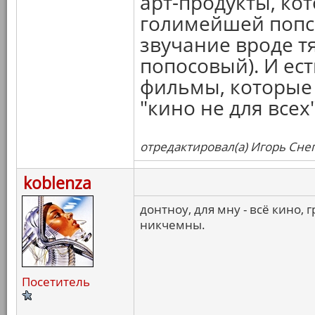
арт-продукты, ко
голимейшей попсой
звучание вроде т
попосовый). И ес
фильмы, которые 
"кино не для всех"
отредактировал(а) Игорь Снег
koblenza
донтноу, для мну - всё кино,
никчемны.
Посетитель