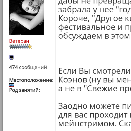
дабы не превраща
забрала у нее "го
Короче, "Другое ки
фестивальное и п
обсуждаем в этом
Ветеран
474
сообщений
Если Вы смотрели
Коэнов (ну вы мен
Местоположение:
а не в "Свежие п
Род занятий:
Заодно можете пи
для вас проходит
мейнстримом. Ска