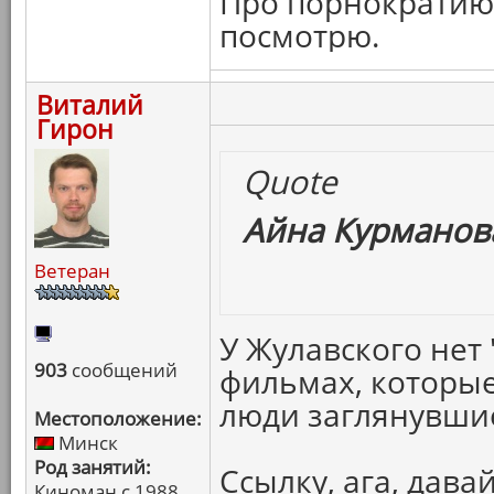
Про порнократию 
посмотрю.
Виталий
Гирон
Quote
Айна Курманова
Ветеран
У Жулавского нет 
903
сообщений
фильмах, которые
люди заглянувшие
Местоположение:
Минск
Род занятий:
Ссылку, ага, давай
Киноман с 1988