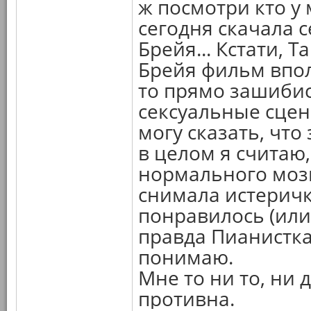
ж посмотри кто у 
сегодня скачала с
Брейя... Кстати,
Брейя фильм впол
то прямо зашибис
сексуальные сце
могу сказать, что
в целом я считаю
нормального мозга
снимала истеричка
понравилось (или 
правда Пианистка
понимаю.
Мне то ни то, ни 
противна.