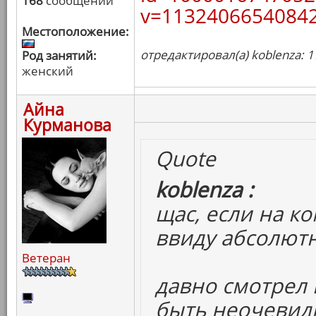
168
сообщений
v=11324066540842
Местоположение:
отредактировал(а) koblenza: 1
Род занятий:
женский
Айна
Курманова
Quote
koblenza :
щас, если на ко
ввиду абсолютн
Ветеран
давно смотрел и
быть неочевидн