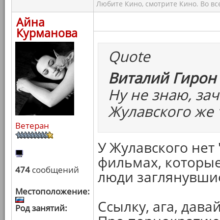
Любите Кино, смотрите Кино. Во вс
Айна
Курманова
Quote
Виталий Гирон 
Ну не знаю, зач
Жулавского же 
Ветеран
У Жулавского нет 
фильмах, которые
474
сообщений
люди заглянувшие
Местоположение:
Ссылку, ага, давай
Род занятий: