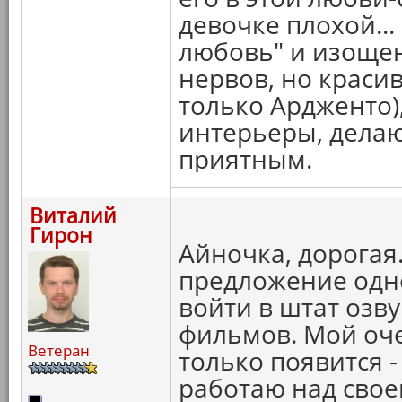
девочке плохой...
любовь" и изощен
нервов, но краси
только Ардженто)
интерьеры, дела
приятным.
Виталий
Гирон
Айночка, дорогая.
предложение одно
войти в штат озв
фильмов. Мой оче
Ветеран
только появится -
работаю над свое