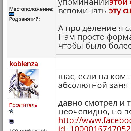
упоминании
этой 
вспоминать
эту с
Местоположение:
Род занятий:
А про деление я с
Нам просто форм
чтобы было более
koblenza
щас, если на комп
абсолютной занят
давно смотрел и т
Посетитель
неочевидно, но в
http://www.facebo
id=1000016747052