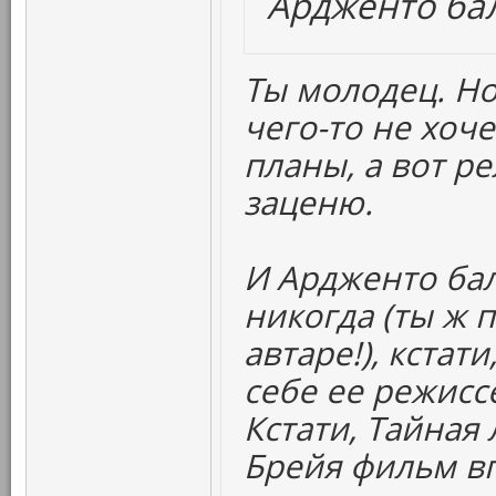
Ардженто бал
Ты молодец. Н
чего-то не хоче
планы, а вот р
заценю.
И Ардженто бал
никогда (ты ж 
автаре!), кстат
себе ее режиссе
Кстати, Тайная
Брейя фильм вп