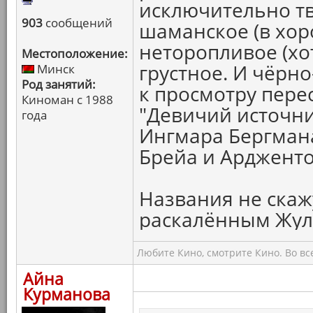
исключительно тв
903
сообщений
шаманское (в хор
неторопливое (хот
Местоположение:
грустное. И чёрно
Минск
Род занятий:
к просмотру пере
Киноман с 1988
"Девичий источни
года
Ингмара Бергмана
Брейа и Ардженто 
Названия не скаж
раскалённым Жула
Любите Кино, смотрите Кино. Во вс
Айна
Курманова