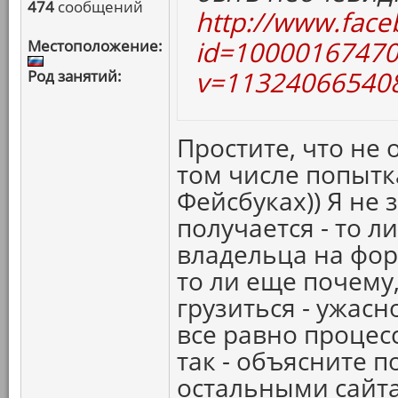
474
сообщений
http://www.face
id=10000167470
Местоположение:
v=113240665408
Род занятий:
Простите, что не 
том числе попытк
Фейсбуках)) Я не 
получается - то ли
владельца на фо
то ли еще почему,
грузиться - ужасн
все равно процесс
так - объясните п
остальными сайт