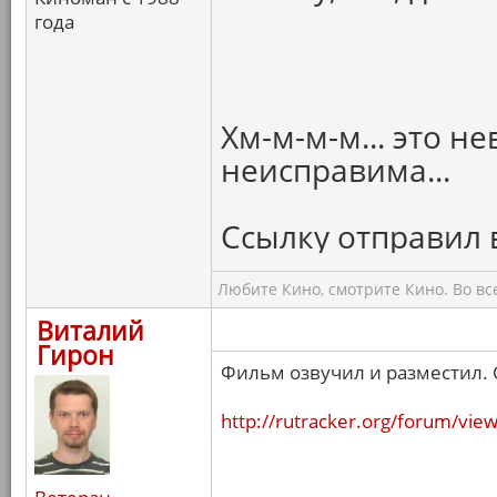
года
Хм-м-м-м... это н
неисправима...
Ссылку отправил в
Любите Кино, смотрите Кино. Во вс
Виталий
Гирон
Фильм озвучил и разместил. 
http://rutracker.org/forum/vi