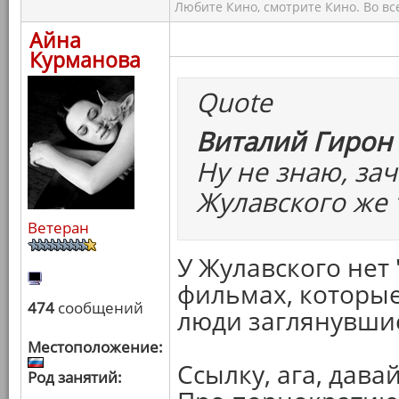
Любите Кино, смотрите Кино. Во вс
Айна
Курманова
Quote
Виталий Гирон 
Ну не знаю, зач
Жулавского же 
Ветеран
У Жулавского нет 
фильмах, которые
474
сообщений
люди заглянувшие
Местоположение:
Ссылку, ага, давай
Род занятий: