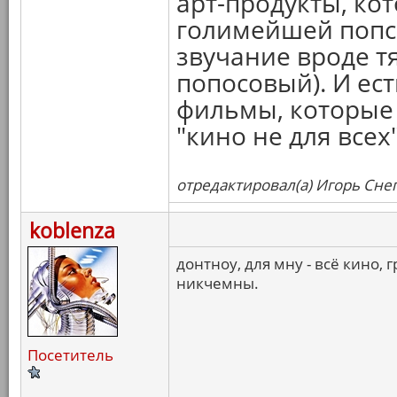
арт-продукты, ко
голимейшей попсой
звучание вроде т
попосовый). И ес
фильмы, которые 
"кино не для всех"
отредактировал(а) Игорь Снег
koblenza
донтноу, для мну - всё кино,
никчемны.
Посетитель