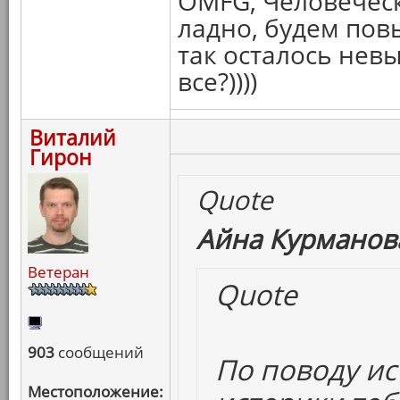
OMFG, Человечес
ладно, будем пов
так осталось не
все?))))
Виталий
Гирон
Quote
Айна Курманова
Ветеран
Quote
903
сообщений
По поводу ис
Местоположение: