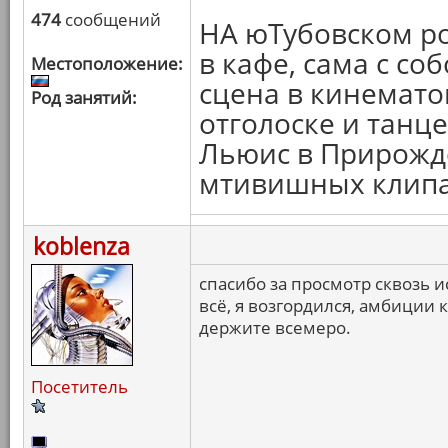
474
сообщений
НА юТубовском ро
в кафе, сама с со
Местоположение:
сцена в кинематог
Род занятий:
отголоске и танце
Льюис в Прирожд
мтивишных клипа
koblenza
спасибо за просмотр сквозь 
всё, я возгордился, амбиции 
держите всемеро.
Посетитель