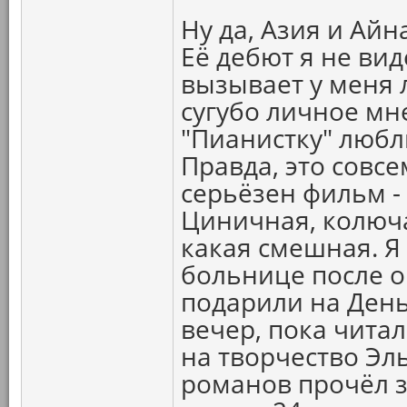
Ну да, Азия и Айн
Её дебют я не вид
вызывает у меня л
сугубо личное мне
"Пианистку" любл
Правда, это совс
серьёзен фильм -
Циничная, колюча
какая смешная. Я 
больнице после о
подарили на День
вечер, пока читал
на творчество Эл
романов прочёл з