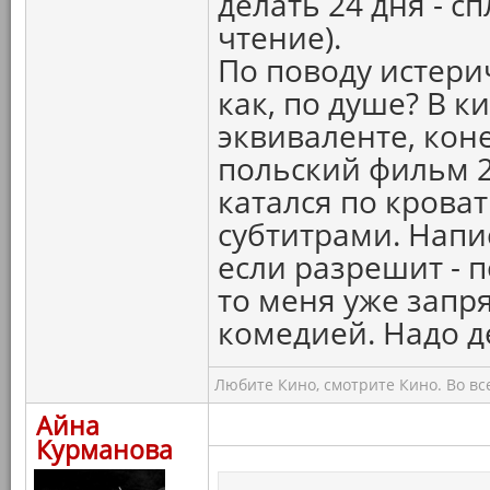
делать 24 дня - 
чтение).
По поводу истери
как, по душе? В 
эквиваленте, кон
польский фильм 20
катался по кроват
субтитрами. Напи
если разрешит - п
то меня уже запр
комедией. Надо д
Любите Кино, смотрите Кино. Во вс
Айна
Курманова