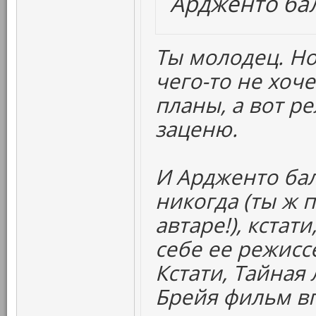
Ардженто бал
Ты молодец. Н
чего-то не хоче
планы, а вот р
заценю.
И Ардженто бал
никогда (ты ж 
автаре!), кстат
себе ее режиссе
Кстати, Тайная
Брейя фильм вп