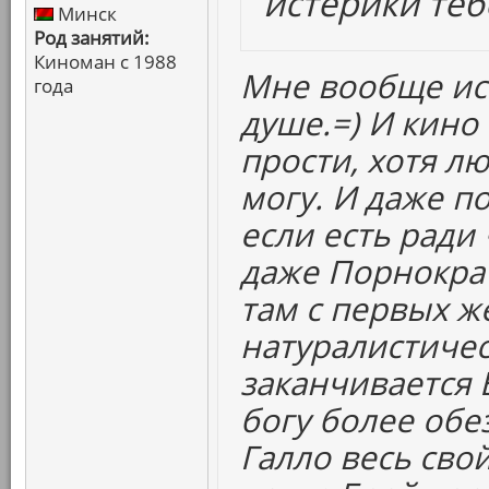
истерики теб
Минск
Род занятий:
Киноман с 1988
Мне вообще ис
года
душе.=) И кино
прости, хотя л
могу. И даже по
если есть ради 
даже Порнократ
там с первых ж
натуралистическ
заканчивается 
богу более обе
Галло весь сво