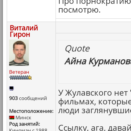
Про порнократию 
посмотрю.
Виталий
Гирон
Quote
Айна Курманова
Ветеран
У Жулавского нет 
903
сообщений
фильмах, которые
люди заглянувшие
Местоположение:
Минск
Род занятий:
Ссылку, ага, давай
Киноман с 1988