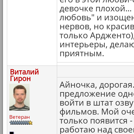
девочке плохой...
любовь" и изощен
нервов, но краси
только Ардженто)
интерьеры, дела
приятным.
Виталий
Гирон
Айночка, дорогая.
предложение одно
войти в штат озв
фильмов. Мой оче
Ветеран
только появится -
работаю над свое