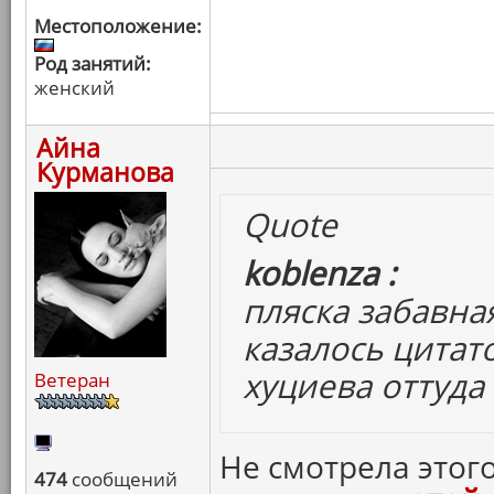
Местоположение:
Род занятий:
женский
Айна
Курманова
Quote
koblenza :
пляска забавна
казалось цитат
хуциева оттуда
Ветеран
Не смотрела этого
474
сообщений