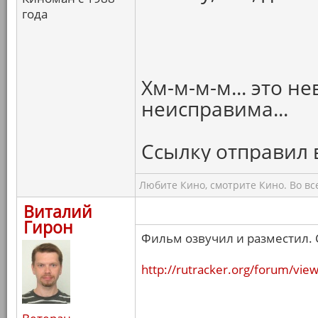
года
Хм-м-м-м... это н
неисправима...
Ссылку отправил в
Любите Кино, смотрите Кино. Во вс
Виталий
Гирон
Фильм озвучил и разместил. 
http://rutracker.org/forum/vi