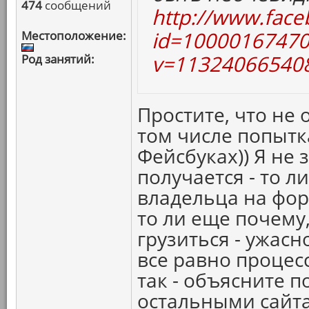
474
сообщений
http://www.face
id=10000167470
Местоположение:
v=113240665408
Род занятий:
Простите, что не 
том числе попытк
Фейсбуках)) Я не 
получается - то ли
владельца на фо
то ли еще почему,
грузиться - ужасн
все равно процесс
так - объясните п
остальными сайт