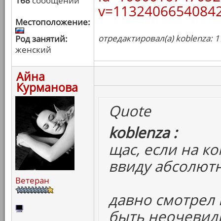
168
сообщений
v=11324066540842
Местоположение:
отредактировал(а) koblenza: 1
Род занятий:
женский
Айна
Курманова
Quote
koblenza :
щас, если на ко
ввиду абсолютн
Ветеран
давно смотрел и
быть неочевидн