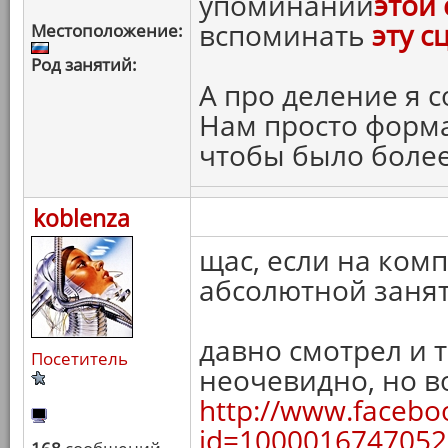
упоминании
этой 
вспоминать
эту с
Местоположение:
Род занятий:
А про деление я с
Нам просто форм
чтобы было более
koblenza
щас, если на комп
абсолютной занят
давно смотрел и т
Посетитель
неочевидно, но в
http://www.facebo
id=1000016747052