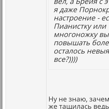
вел, а Брейя с 
я даже Порнокр
настроение - ес
Пианистку или
многоножку выт
повышать болев
осталось нев
все?))))
Ну не знаю, зачем
же тащилась ведь.