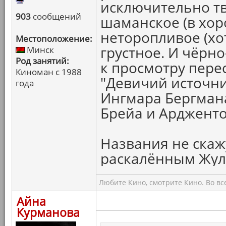
исключительно тв
903
сообщений
шаманское (в хор
неторопливое (хот
Местоположение:
грустное. И чёрно
Минск
Род занятий:
к просмотру пере
Киноман с 1988
"Девичий источни
года
Ингмара Бергмана
Брейа и Ардженто 
Названия не скаж
раскалённым Жула
Любите Кино, смотрите Кино. Во вс
Айна
Курманова