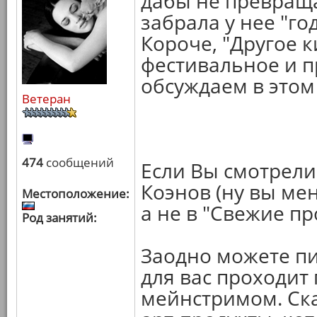
дабы не превраща
забрала у нее "го
Короче, "Другое ки
фестивальное и п
обсуждаем в этом
Ветеран
474
сообщений
Если Вы смотрели
Коэнов (ну вы мен
Местоположение:
а не в "Свежие п
Род занятий:
Заодно можете пи
для вас проходит
мейнстримом. Ска