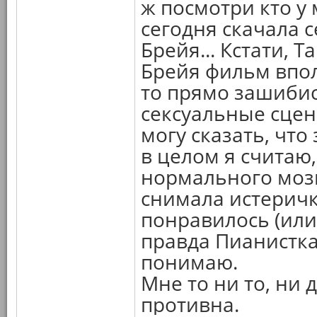
ж посмотри кто у 
сегодня скачала с
Брейя... Кстати,
Брейя фильм впол
то прямо зашибис
сексуальные сце
могу сказать, что
в целом я считаю
нормального мозга
снимала истеричка
понравилось (или 
правда Пианистка
понимаю.
Мне то ни то, ни 
противна.