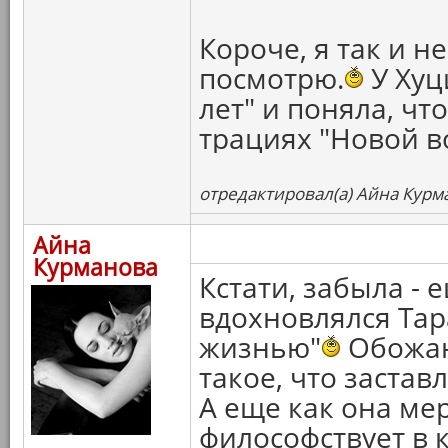
Короче, я так и н
посмотрю.
У Хуц
лет" и поняла, чт
трациях "Новой 
отредактировал(а) Айна Курма
Айна
Курманова
Кстати, забыла - 
вдохновлялся Тар
жизнью"
Обожаю,
такое, что застав
А еще как она ме
философствует в 