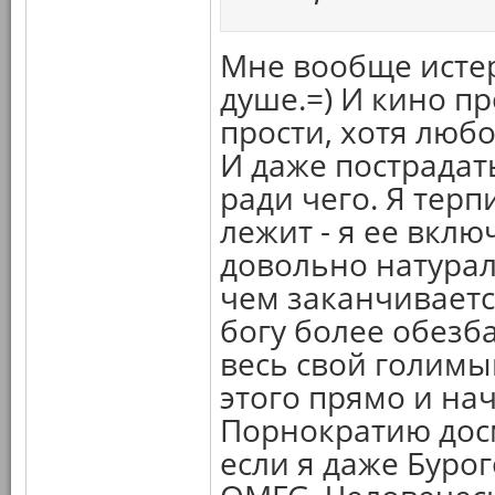
Мне вообще истер
душе.=) И кино п
прости, хотя люб
И даже пострадать
ради чего. Я тер
лежит - я ее вклю
довольно натурали
чем заканчиваетс
богу более обезб
весь свой голимый
этого прямо и нач
Порнократию досм
если я даже Буро