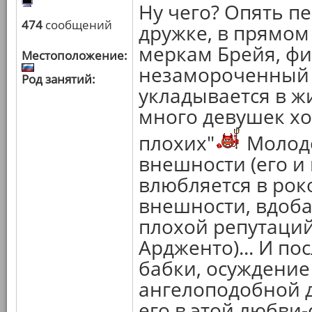
Ну чего? Опять пе
474
сообщений
дружке, в прямом
меркам Брейя, ф
Местоположение:
незамороченный 
Род занятий:
укладывается в ж
много девушек хо
плохих"
Молодо
внешности (его и
влюбляется в ро
внешности, вдоба
плохой репутаций
Ардженто)... И по
бабки, осуждение
ангелоподобной д
его в этой любви