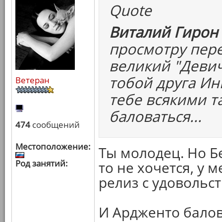
Quote
Виталий Гирон 
просмотру пере
великий "Девич
тобой друга Ин
Ветеран
тебе всякими т
баловаться...
474
сообщений
Местоположение:
Ты молодец. Но Б
Род занятий:
то не хочется, у м
релиз с удовольс
И Ардженто балов