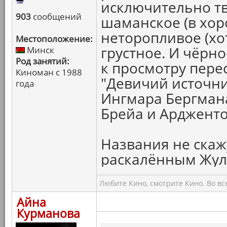
исключительно тв
903
сообщений
шаманское (в хор
неторопливое (хот
Местоположение:
грустное. И чёрно
Минск
Род занятий:
к просмотру пере
Киноман с 1988
"Девичий источни
года
Ингмара Бергмана
Брейа и Ардженто 
Названия не скаж
раскалённым Жула
Любите Кино, смотрите Кино. Во вс
Айна
Курманова