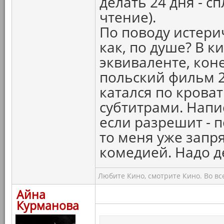
делать 24 дня - 
чтение).
По поводу истери
как, по душе? В 
эквиваленте, кон
польский фильм 20
катался по кроват
субтитрами. Напи
если разрешит - п
то меня уже запр
комедией. Надо д
Любите Кино, смотрите Кино. Во вс
Айна
Курманова