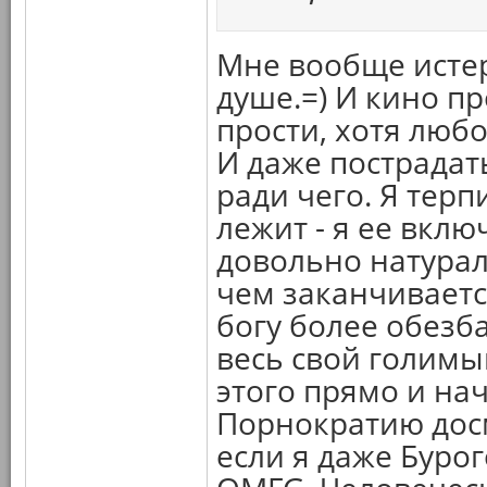
Мне вообще истер
душе.=) И кино п
прости, хотя люб
И даже пострадать
ради чего. Я тер
лежит - я ее вклю
довольно натурали
чем заканчиваетс
богу более обезб
весь свой голимый
этого прямо и нач
Порнократию досм
если я даже Буро