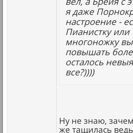
вел, а Брейя с 
я даже Порнокр
настроение - ес
Пианистку или
многоножку выт
повышать болев
осталось нев
все?))))
Ну не знаю, зачем
же тащилась ведь.