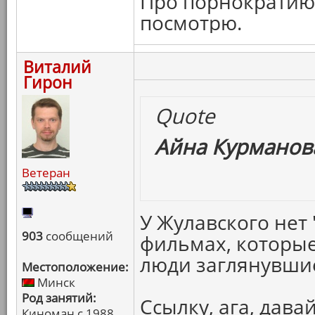
Про порнократию 
посмотрю.
Виталий
Гирон
Quote
Айна Курманова
Ветеран
У Жулавского нет 
903
сообщений
фильмах, которые
люди заглянувшие
Местоположение:
Минск
Род занятий:
Ссылку, ага, давай
Киноман с 1988