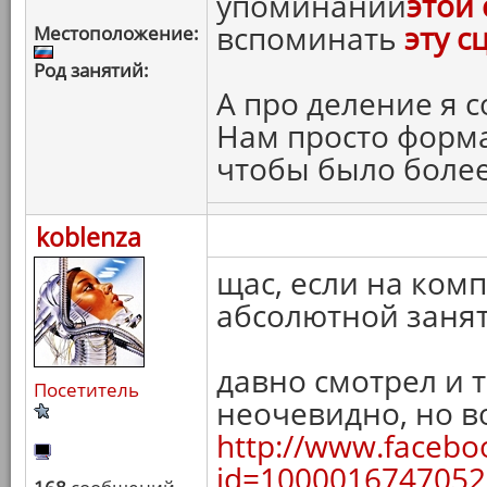
упоминании
этой 
вспоминать
эту с
Местоположение:
Род занятий:
А про деление я с
Нам просто форм
чтобы было более
koblenza
щас, если на комп
абсолютной занят
давно смотрел и т
Посетитель
неочевидно, но в
http://www.facebo
id=1000016747052