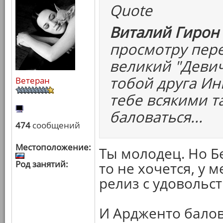
Quote
Виталий Гирон 
просмотру пере
великий "Девич
тобой друга Ин
Ветеран
тебе всякими т
баловаться...
474
сообщений
Местоположение:
Ты молодец. Но Б
Род занятий:
то не хочется, у м
релиз с удовольс
И Ардженто балов