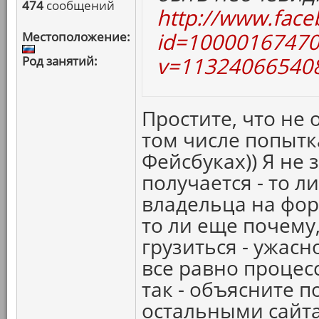
474
сообщений
http://www.face
id=10000167470
Местоположение:
v=113240665408
Род занятий:
Простите, что не 
том числе попытк
Фейсбуках)) Я не 
получается - то ли
владельца на фо
то ли еще почему,
грузиться - ужасн
все равно процесс
так - объясните п
остальными сайт