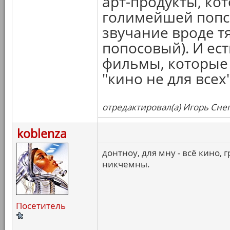
арт-продукты, ко
голимейшей попсой
звучание вроде т
попосовый). И ес
фильмы, которые 
"кино не для всех"
отредактировал(а) Игорь Снег
koblenza
донтноу, для мну - всё кино,
никчемны.
Посетитель