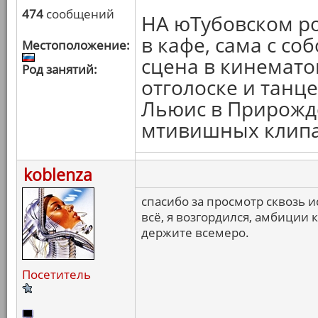
474
сообщений
НА юТубовском ро
в кафе, сама с со
Местоположение:
сцена в кинематог
Род занятий:
отголоске и танце
Льюис в Прирожд
мтивишных клипа
koblenza
спасибо за просмотр сквозь 
всё, я возгордился, амбиции 
держите всемеро.
Посетитель