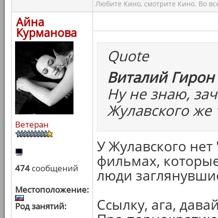
Любите Кино, смотрите Кино. Во вс
Айна
Курманова
Quote
Виталий Гирон 
Ну не знаю, зач
Жулавского же 
Ветеран
У Жулавского нет 
фильмах, которые
474
сообщений
люди заглянувшие
Местоположение:
Ссылку, ага, давай
Род занятий: