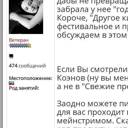
дабы не превраща
забрала у нее "го
Короче, "Другое ки
фестивальное и п
обсуждаем в этом
Ветеран
474
сообщений
Если Вы смотрели
Коэнов (ну вы мен
Местоположение:
а не в "Свежие п
Род занятий:
Заодно можете пи
для вас проходит
мейнстримом. Ска