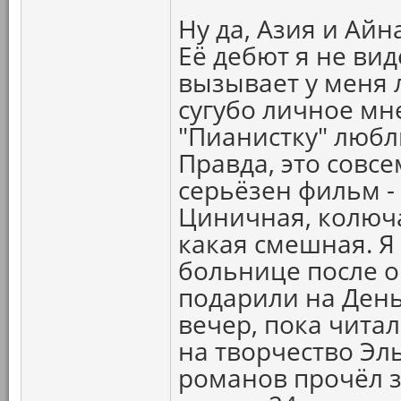
Ну да, Азия и Айн
Её дебют я не вид
вызывает у меня л
сугубо личное мне
"Пианистку" любл
Правда, это совс
серьёзен фильм -
Циничная, колюча
какая смешная. Я 
больнице после о
подарили на День
вечер, пока читал
на творчество Эл
романов прочёл з