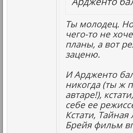
Ардженто бал
Ты молодец. Н
чего-то не хоче
планы, а вот р
заценю.
И Ардженто бал
никогда (ты ж 
автаре!), кстат
себе ее режиссе
Кстати, Тайная
Брейя фильм вп