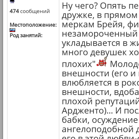
Ну чего? Опять пе
474
сообщений
дружке, в прямом
меркам Брейя, ф
Местоположение:
незамороченный 
Род занятий:
укладывается в ж
много девушек хо
плохих"
Молодо
внешности (его и
влюбляется в ро
внешности, вдоба
плохой репутаций
Ардженто)... И по
бабки, осуждение
ангелоподобной д
его в этой любви