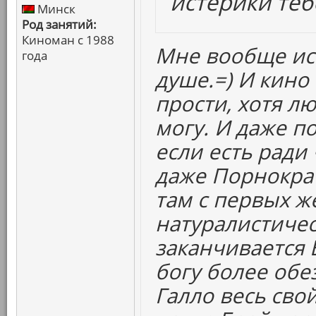
истерики теб
Минск
Род занятий:
Киноман с 1988
Мне вообще ис
года
душе.=) И кино
прости, хотя л
могу. И даже по
если есть ради 
даже Порнократ
там с первых ж
натуралистическ
заканчивается 
богу более обе
Галло весь сво