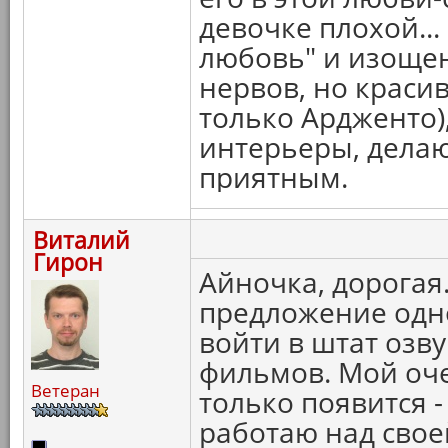
девочке плохой...
любовь" и изощен
нервов, но краси
только Ардженто)
интерьеры, дела
приятным.
Виталий
Гирон
Айночка, дорогая.
предложение одно
войти в штат озв
фильмов. Мой оче
Ветеран
только появится -
работаю над свое