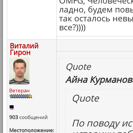
OMFG, Человечес
ладно, будем пов
так осталось не
все?))))
Виталий
Гирон
Quote
Айна Курманова
Ветеран
Quote
903
сообщений
По поводу ис
Местоположение: