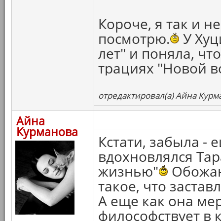
Короче, я так и н
посмотрю.
У Хуц
лет" и поняла, чт
трациях "Новой 
отредактировал(а) Айна Курма
Айна
Курманова
Кстати, забыла - 
вдохновлялся Тар
жизнью"
Обожаю,
такое, что застав
А еще как она ме
философствует в 