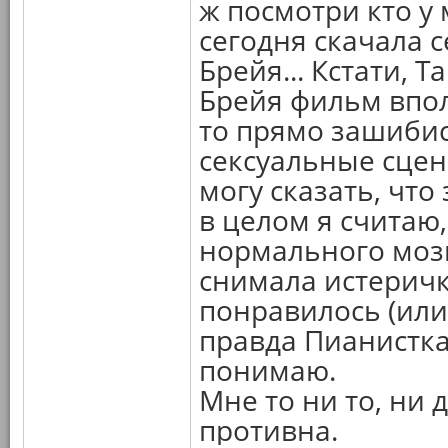
ж посмотри кто у 
сегодня скачала с
Брейя... Кстати,
Брейя фильм впол
то прямо зашибис
сексуальные сце
могу сказать, что
в целом я считаю
нормального мозга
снимала истеричка
понравилось (или 
правда Пианистка
понимаю.
Мне то ни то, ни 
противна.