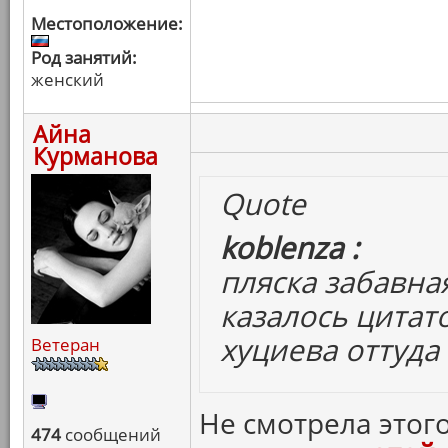
Местоположение:
Род занятий:
женский
Айна
Курманова
Quote
koblenza :
пляска забавна
казалось цитат
хуциева оттуда
Ветеран
Не смотрела этого
474
сообщений