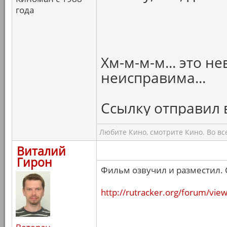
года
Хм-м-м-м... это н
неисправима...
Ссылку отправил в
Любите Кино, смотрите Кино. Во вс
Виталий
Гирон
Фильм озвучил и разместил. 
http://rutracker.org/forum/vi