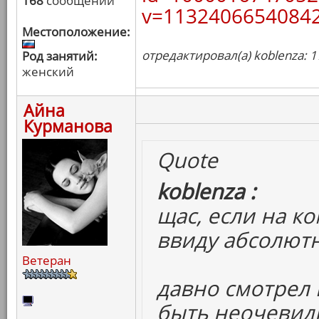
168
сообщений
v=11324066540842
Местоположение:
отредактировал(а) koblenza: 1
Род занятий:
женский
Айна
Курманова
Quote
koblenza :
щас, если на ко
ввиду абсолютн
Ветеран
давно смотрел и
быть неочевидн