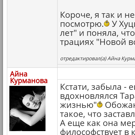
Короче, я так и н
посмотрю.
У Хуц
лет" и поняла, чт
трациях "Новой 
отредактировал(а) Айна Курма
Айна
Курманова
Кстати, забыла - 
вдохновлялся Тар
жизнью"
Обожаю,
такое, что застав
А еще как она ме
философствует в 