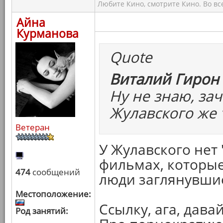
Любите Кино, смотрите Кино. Во вс
Айна
Курманова
Quote
Виталий Гирон 
Ну не знаю, зач
Жулавского же 
Ветеран
У Жулавского нет 
фильмах, которые
474
сообщений
люди заглянувшие
Местоположение:
Ссылку, ага, давай
Род занятий: