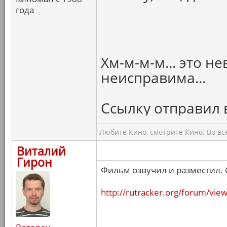
года
Хм-м-м-м... это н
неисправима...
Ссылку отправил в
Любите Кино, смотрите Кино. Во вс
Виталий
Гирон
Фильм озвучил и разместил. 
http://rutracker.org/forum/vi