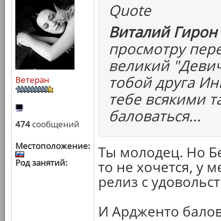
Quote
Виталий Гирон 
просмотру пере
великий "Девич
тобой друга Ин
Ветеран
тебе всякими т
баловаться...
474
сообщений
Местоположение:
Ты молодец. Но Б
Род занятий:
то не хочется, у м
релиз с удовольс
И Ардженто балов