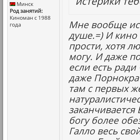
истерики теб
Минск
Род занятий:
Киноман с 1988
Мне вообще ис
года
душе.=) И кино
прости, хотя л
могу. И даже по
если есть ради 
даже Порнократ
там с первых ж
натуралистическ
заканчивается 
богу более обе
Галло весь сво