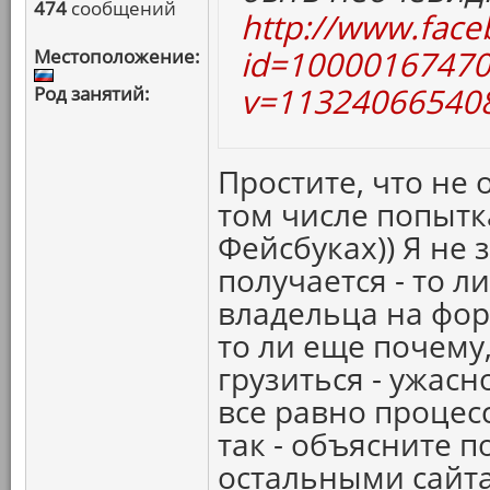
474
сообщений
http://www.face
id=10000167470
Местоположение:
v=113240665408
Род занятий:
Простите, что не 
том числе попытк
Фейсбуках)) Я не 
получается - то ли
владельца на фо
то ли еще почему,
грузиться - ужасн
все равно процесс
так - объясните п
остальными сайт