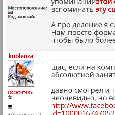
упоминании
этой 
вспоминать
эту с
Местоположение:
Род занятий:
А про деление я с
Нам просто форм
чтобы было более
koblenza
щас, если на комп
абсолютной занят
давно смотрел и т
Посетитель
неочевидно, но в
http://www.facebo
id=1000016747052