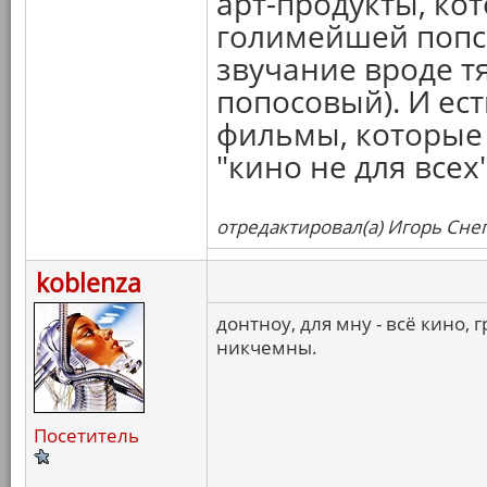
арт-продукты, ко
голимейшей попсой
звучание вроде т
попосовый). И ес
фильмы, которые 
"кино не для всех"
отредактировал(а) Игорь Снег
koblenza
донтноу, для мну - всё кино,
никчемны.
Посетитель