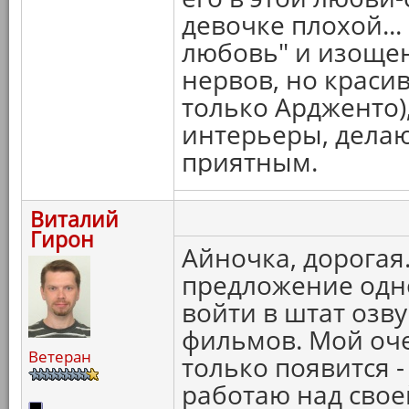
девочке плохой...
любовь" и изощен
нервов, но краси
только Ардженто)
интерьеры, дела
приятным.
Виталий
Гирон
Айночка, дорогая.
предложение одно
войти в штат озв
фильмов. Мой оче
Ветеран
только появится -
работаю над свое