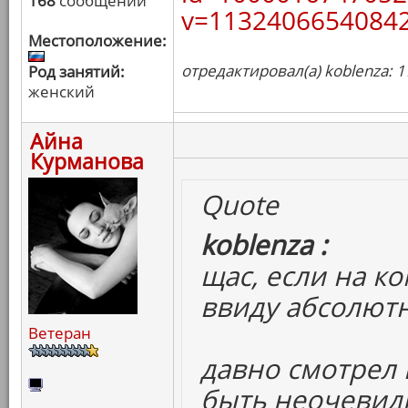
168
сообщений
v=11324066540842
Местоположение:
отредактировал(а) koblenza: 1
Род занятий:
женский
Айна
Курманова
Quote
koblenza :
щас, если на ко
ввиду абсолютн
Ветеран
давно смотрел и
быть неочевидн