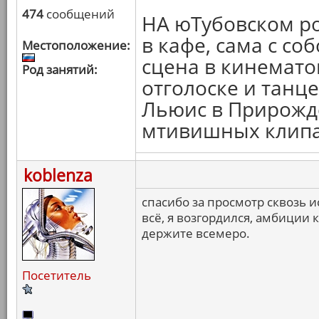
474
сообщений
НА юТубовском ро
в кафе, сама с со
Местоположение:
сцена в кинематог
Род занятий:
отголоске и танце
Льюис в Прирожд
мтивишных клипа
koblenza
спасибо за просмотр сквозь 
всё, я возгордился, амбиции 
держите всемеро.
Посетитель