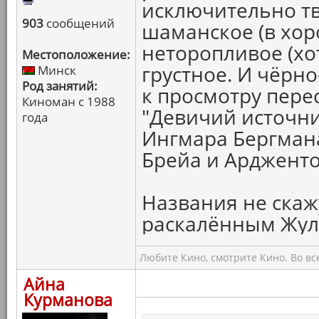
исключительно тв
903
сообщений
шаманское (в хор
неторопливое (хот
Местоположение:
грустное. И чёрно
Минск
Род занятий:
к просмотру пере
Киноман с 1988
"Девичий источни
года
Ингмара Бергмана
Брейа и Ардженто 
Названия не скаж
раскалённым Жула
Любите Кино, смотрите Кино. Во вс
Айна
Курманова