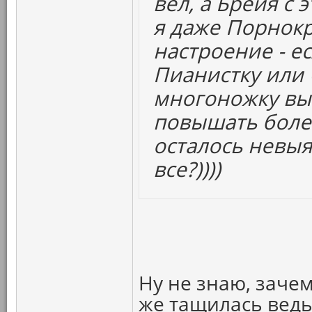
вел, а Брейя с 
я даже Порнокр
настроение - ес
Пианистку или
многоножку выт
повышать болев
осталось нев
все?))))
Ну не знаю, зачем
же тащилась ведь.