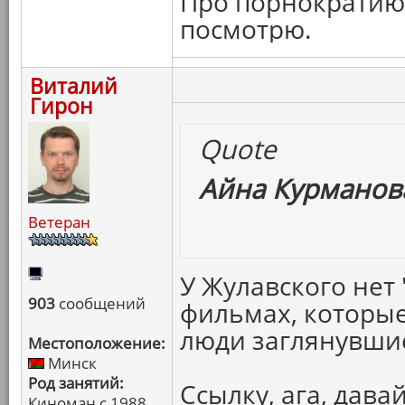
Про порнократию 
посмотрю.
Виталий
Гирон
Quote
Айна Курманова
Ветеран
У Жулавского нет 
903
сообщений
фильмах, которые
люди заглянувшие
Местоположение:
Минск
Род занятий:
Ссылку, ага, давай
Киноман с 1988