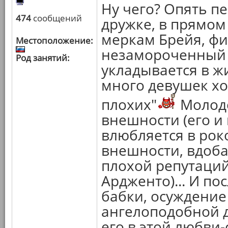
Ну чего? Опять пе
474
сообщений
дружке, в прямом
меркам Брейя, ф
Местоположение:
незамороченный 
Род занятий:
укладывается в ж
много девушек хо
плохих"
Молодо
внешности (его и
влюбляется в ро
внешности, вдоба
плохой репутаций
Ардженто)... И по
бабки, осуждение
ангелоподобной д
его в этой любви