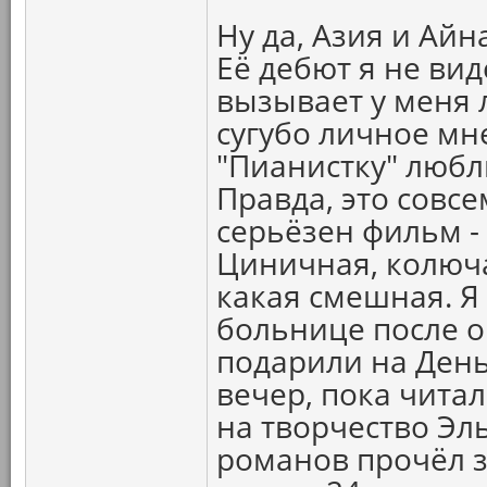
Ну да, Азия и Айн
Её дебют я не вид
вызывает у меня л
сугубо личное мне
"Пианистку" любл
Правда, это совс
серьёзен фильм -
Циничная, колюча
какая смешная. Я 
больнице после о
подарили на День
вечер, пока читал
на творчество Эл
романов прочёл з