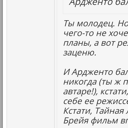
Ардженто бал
Ты молодец. Н
чего-то не хоче
планы, а вот р
заценю.
И Ардженто бал
никогда (ты ж 
автаре!), кстат
себе ее режиссе
Кстати, Тайная
Брейя фильм вп