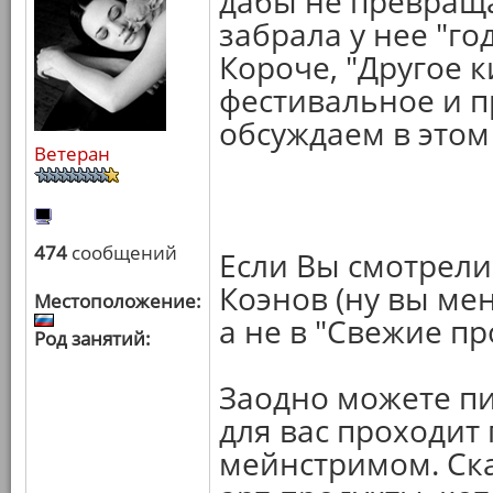
дабы не превраща
забрала у нее "го
Короче, "Другое ки
фестивальное и п
обсуждаем в этом
Ветеран
474
сообщений
Если Вы смотрели
Коэнов (ну вы мен
Местоположение:
а не в "Свежие п
Род занятий:
Заодно можете пи
для вас проходит
мейнстримом. Ска