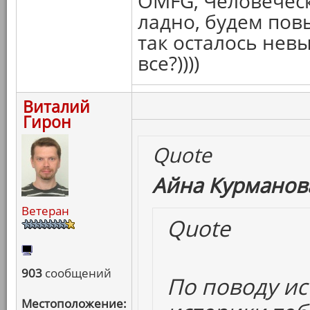
OMFG, Человечес
ладно, будем пов
так осталось не
все?))))
Виталий
Гирон
Quote
Айна Курманова
Ветеран
Quote
903
сообщений
По поводу ис
Местоположение: