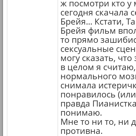
ж посмотри кто у 
сегодня скачала с
Брейя... Кстати,
Брейя фильм впол
то прямо зашибис
сексуальные сце
могу сказать, что
в целом я считаю
нормального мозга
снимала истеричка
понравилось (или 
правда Пианистка
понимаю.
Мне то ни то, ни 
противна.