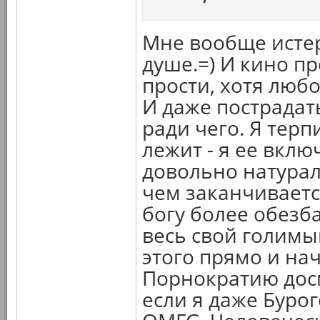
Мне вообще истер
душе.=) И кино п
прости, хотя люб
И даже пострадать
ради чего. Я тер
лежит - я ее вклю
довольно натурали
чем заканчиваетс
богу более обезб
весь свой голимый
этого прямо и нач
Порнократию досм
если я даже Буро