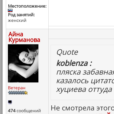
Местоположение:
Род занятий:
женский
Айна
Курманова
Quote
koblenza :
пляска забавна
казалось цитат
хуциева оттуда
Ветеран
Не смотрела этого
474
сообщений