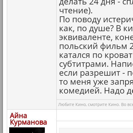
делать 24 дня - 
чтение).
По поводу истери
как, по душе? В 
эквиваленте, кон
польский фильм 20
катался по кроват
субтитрами. Напи
если разрешит - п
то меня уже запр
комедией. Надо д
Любите Кино, смотрите Кино. Во вс
Айна
Курманова