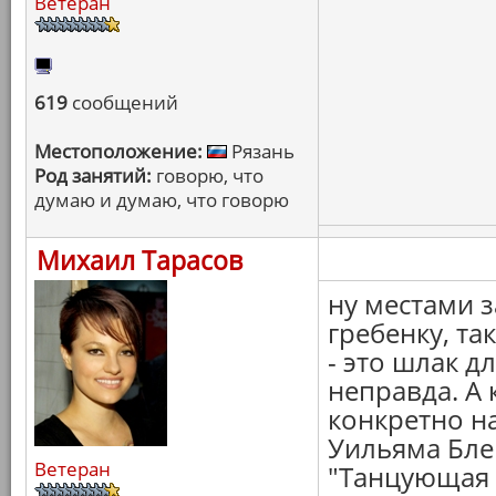
Ветеран
619
сообщений
Местоположение:
Рязань
Род занятий:
говорю, что
думаю и думаю, что говорю
Михаил Тарасов
ну местами з
гребенку, та
- это шлак д
неправда. А 
конкретно н
Уильяма Блей
Ветеран
"Танцующая в