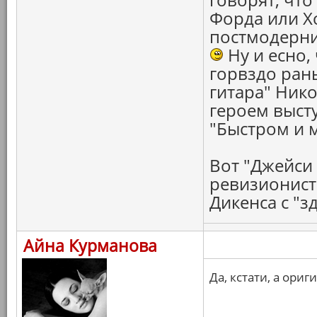
Форда или Хо
постмодернис
Ну и есно,
горвздо рань
гитара" Нико
героем выст
"Быстром и 
Вот "Джейси
ревизионистк
Дикенса с "з
Айна Курманова
Да, кстати, а ори