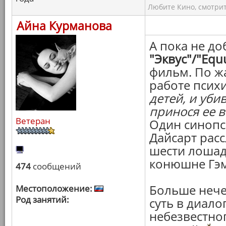
Любите Кино, смотрит
Айна Курманова
А пока не до
"Эквус"/"Equ
фильм. По ж
работе псих
детей, и уби
принося ее 
Ветеран
Один синопс
Дайсарт рас
шести лошад
конюшне Гэм
474
сообщений
Больше нечег
Местоположение:
Род занятий:
суть в диало
небезвестно