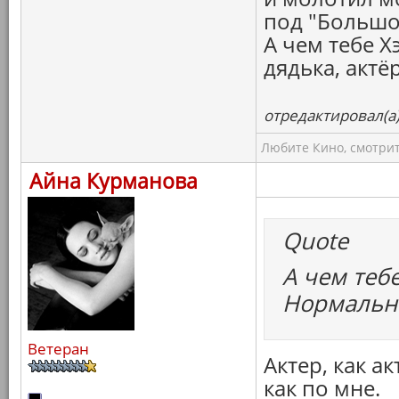
под "Большо
А чем тебе 
дядька, актё
отредактировал(а)
Любите Кино, смотрит
Айна Курманова
Quote
А чем теб
Нормальны
Ветеран
Актер, как а
как по мне.