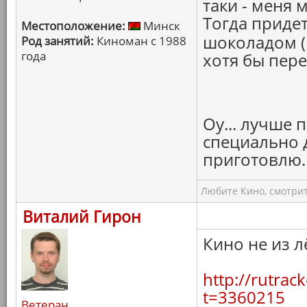
таки - меня 
Тогда придет
Местоположение:
Минск
шоколадом (н
Род занятий:
Киноман с 1988
года
хотя бы пере
Оу... лучше п
специально 
приготовлю.
Любите Кино, смотрит
Виталий Гирон
Кино не из л
http://rutrac
t=3360215
Ветеран