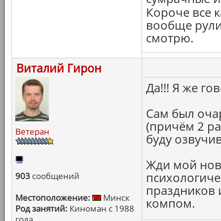
Короче все 
вообще рулит
смотрю.
Виталий Гирон
Да!!! Я же г
Сам был оча
(причём 2 ра
Ветеран
буду озвучив
Жди мой нов
психологиче
903
сообщений
праздников 
Местоположение:
Минск
компом.
Род занятий:
Киноман с 1988
года