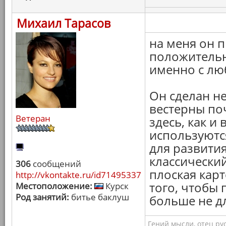
Михаил Тарасов
на меня он 
положительн
именно с лю
Он сделан не
вестерны поч
Ветеран
здесь, как и
используютс
для развити
классический
306
сообщений
плоская карт
http://vkontakte.ru/id71495337
того, чтобы 
Местоположение:
Курск
Род занятий:
битье баклуш
больше не дл
Гений мысли, отец ру