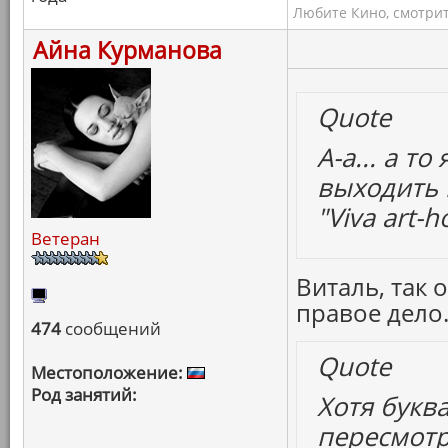
Любите Кино, смотрит
Айна Курманова
Quote
А-а... а т
выходить 
"Viva art-h
Ветеран
Виталь, так 
правое дело
474
сообщений
Quote
Местоположение:
Род занятий:
Хотя букв
пересмотр