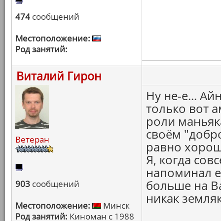
474
сообщений
Местоположение:
Род занятий:
Виталий Гирон
Ну не-е... Ай
только вот а
роли маньяк
своём "добр
Ветеран
равно хорош
Я, когда сов
напоминал ег
больше на Ва
903
сообщений
никак земляк
Местоположение:
Минск
Род занятий:
Киноман с 1988