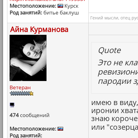
Местоположение:
Курск
Род занятий:
битье баклуш
Гений мысли, отец ру
Айна Курманова
Quote
Это не кла
ревизиони
пародии з
Ветеран
имею в виду,
иронии хвата
474
сообщений
знаю короче 
или "созерц
Местоположение:
Род занятий: