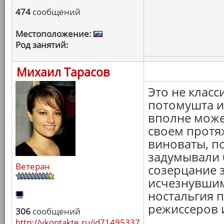
474
сообщений
Местоположение:
Род занятий:
Михаил Тарасов
Это не класс
потомушта и
вполне може
своем протя
виноваты, по
задумывали 
Ветеран
созерцание з
исчезнувшим
ностальгия п
режиссеров 
306
сообщений
http://vkontakte.ru/id71495337