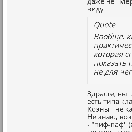
даже не "Мер
виду
Quote
Вообще, к
практичес
которая с
показать 
не для чег
Здрасте, вы
есть типа кл
Коэны - не 
Не знаю, воз
- "пиф-паф" 
говорят, что