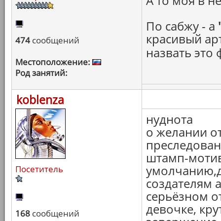
А то моя в н
По сабжу - а
красивый ар
474
сообщений
назвать это 
Местоположение:
Род занятий:
koblenza
нуднота
о желании от
преследован
штамп-мотив
умолчанию,д
Посетитель
создателям а
серьёзном о
девочке, кру
168
сообщений