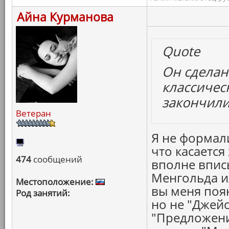
Айна Курманова
Quote
Он сделан 
классичес
закончили
Ветеран
Я не формали
что касаетс
474
сообщений
вполне впис
Менгольда и
Местоположение:
вы меня поян
Род занятий:
но не "Джей
"Предложени