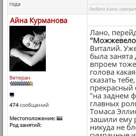
года
Любите Кино, смотрит
Айна Курманова
Лано, перейд
"Можжевело
Виталий. Уже
была занята 
впроем тоже 
голова какая
Ветеран
сказать тебе
прекрасный 
"на заднем ф
главных роля
474
сообщений
Томаса Элли
зашили ему 
Местоположение:
Род занятий:
никуда не б
сумрачные и