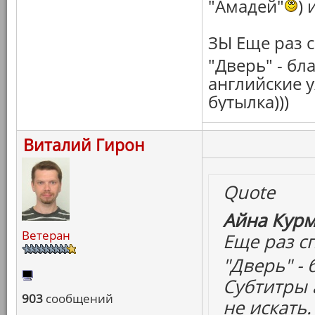
"Амадей"
) 
ЗЫ Еще раз 
"Дверь" - бл
английские 
бутылка)))
Виталий Гирон
Quote
Айна Курм
Ветеран
Еще раз с
"Дверь" -
Субтитры 
903
сообщений
не искать.