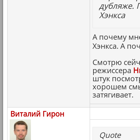
дубляже. П
Хэнкса
А почему мн
Хэнкса. А по
Смотрю сейча
режиссера
Н
штук посмотр
хорошем смы
затягивает.
Виталий Гирон
Quote