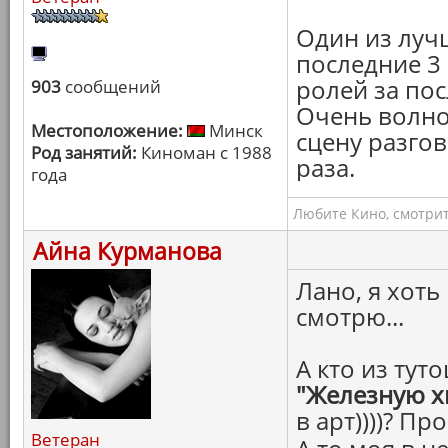
Один из луч
последние 3
ролей за по
903
сообщений
Очень волно
Местоположение:
Минск
сцену разго
Род занятий:
Киноман с 1988
раза.
года
Любите Кино, смотрит
Айна Курманова
Лано, я хоть
смотрю...
А кто из тут
"Железную х
в арт))))? П
Ветеран