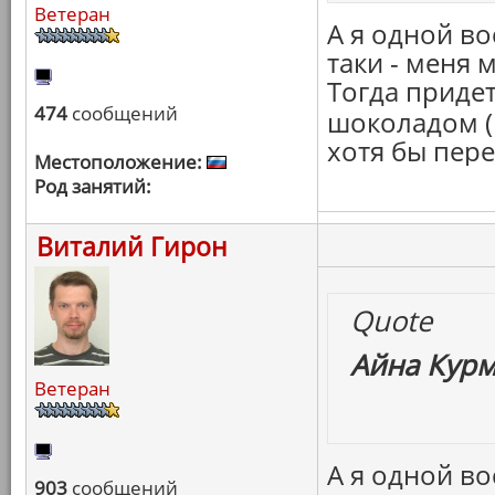
Ветеран
А я одной в
таки - меня 
Тогда придет
474
сообщений
шоколадом (н
хотя бы пере
Местоположение:
Род занятий:
Виталий Гирон
Quote
Айна Курм
Ветеран
А я одной в
903
сообщений