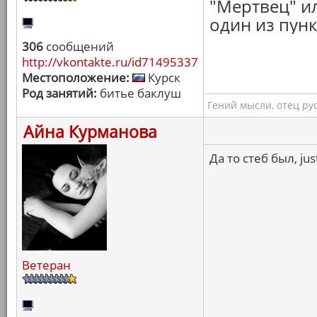
"Мертвец" и
один из пун
306
сообщений
http://vkontakte.ru/id71495337
Местоположение:
Курск
Род занятий:
битье баклуш
Гений мысли, отец ру
Айна Курманова
Да то стеб был, jus
Ветеран