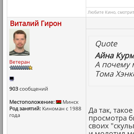
Любите Кино, смотрит
Виталий Гирон
Quote
Айна Курм
Ветеран
А почему 
Тома Хэнкс
903
сообщений
Местоположение:
Минск
Род занятий:
Киноман с 1988
Да так, тако
года
просмотра б
своих "скул
и молотил м