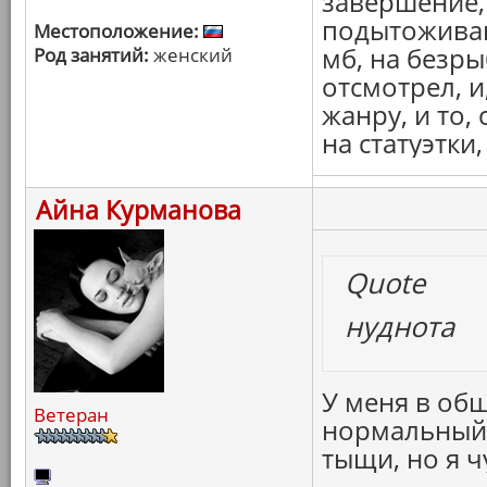
завершение,
подытожива
Местоположение:
мб, на безры
Род занятий:
женский
отсмотрел, и
жанру, и то, 
на статуэтки
Айна Курманова
Quote
нуднота
У меня в общ
Ветеран
нормальный 
тыщи, но я ч