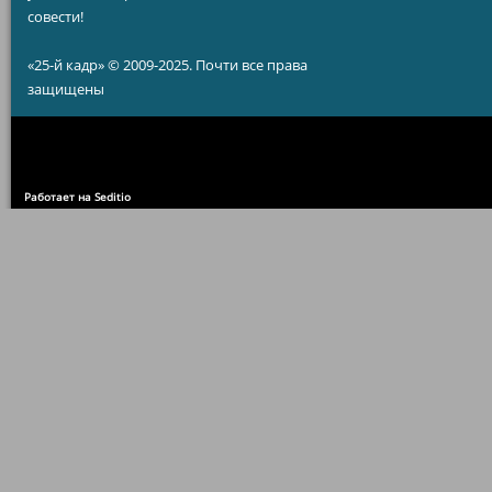
совести!
«25-й кадр» © 2009-2025. Почти все права
защищены
Работает на Seditio