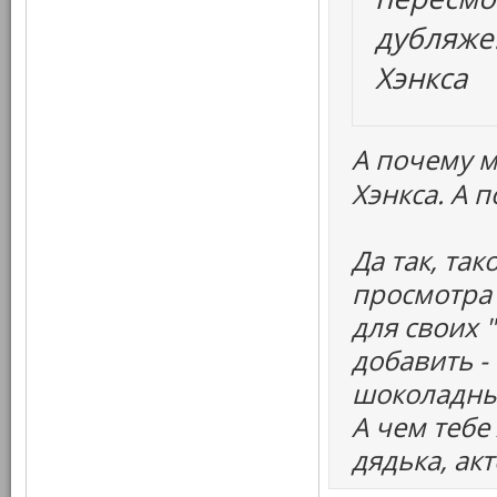
дубляже.
Хэнкса
А почему м
Хэнкса. А 
Да так, та
просмотра
для своих 
добавить -
шоколадны
А чем тебе
дядька, ак