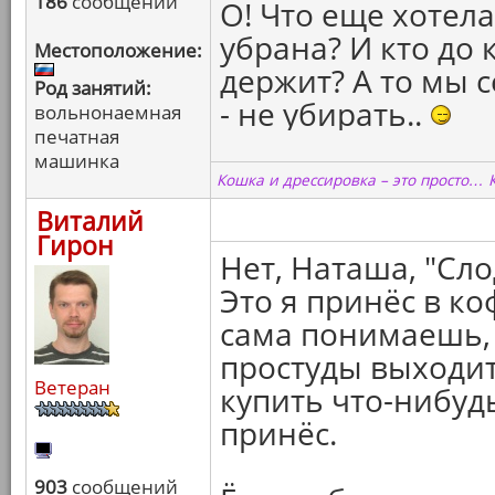
186
сообщений
О! Что еще хотела
убрана? И кто до 
Местоположение:
держит? А то мы 
Род занятий:
- не убирать..
вольнонаемная
печатная
машинка
Кошка и дрессировка – это просто… 
Виталий
Гирон
Нет, Наташа, "Сл
Это я принёс в ко
сама понимаешь, 
простуды выходит
Ветеран
купить что-нибудь
принёс.
903
сообщений