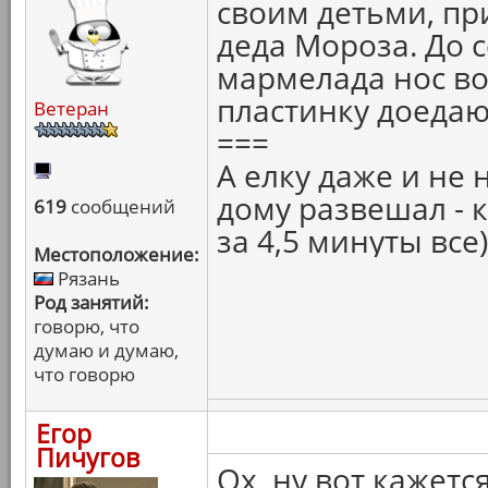
своим детьми, пр
деда Мороза. До 
мармелада нос во
пластинку доеда
Ветеран
===
А елку даже и не 
дому развешал - 
619
сообщений
за 4,5 минуты все)
Местоположение:
Рязань
Род занятий:
говорю, что
думаю и думаю,
что говорю
Егор
Пичугов
Ох, ну вот кажет