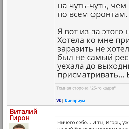
на чуть-чуть, чем
по всем фронтам.
Я вот из-за этого
Хотела ко мне при
заразить не хотел
был не самый рес
уехала до выход
присматривать... 
Темная сторона "25-го кадра"
VK
|
Кинориум
Виталий
Гирон
Ничего себе... И ты, Игорь, 
не дай Бог осложнения начнутс