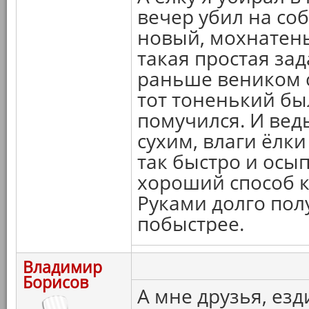
вечер убил на соб
новый, мохнатеньк
такая простая зад
раньше веником с
тот тоненький был
помучился. И вед
сухим, влаги ёлки
так быстро и осып
хороший способ к
Руками долго пол
побыстрее.
Владимир
Борисов
А мне друзья, ез