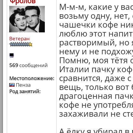
Фролов
М-м-м, какие у вас
возьму одну, нет,
чашечки кофе ник
люблю этот напит
Ветеран
растворимый, но 
нему и не подхож
Помню, моя тётя 
569
сообщений
Италии пачку коф
сравнится, даже 
Местоположение:
вещь, только вот
Пенза
Род занятий:
драгоценная пачка
кофе не употребля
захаживали не ст
А ёлку я убирал в