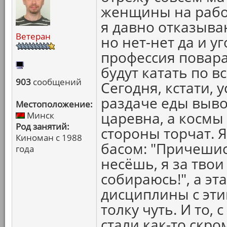
женщины на работ
я давно отказыва
Ветеран
но нет-нет да и 
профессия повара
будут катать по в
903
сообщений
Сегодня, кстати,
раздаче еды выво
Местоположение:
царевна, а космы
Минск
Род занятий:
стороны торчат. 
Киноман с 1988
басом: "Причешис
года
несёшь, я за твои
собираюсь!", а эт
дисциплины с эти
толку чуть. И то,
стали как-то скро