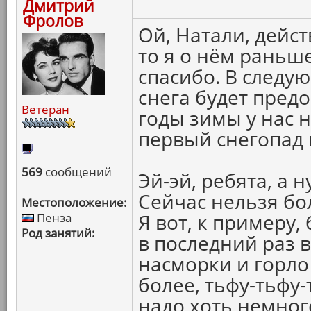
Дмитрий
Фролов
Ой, Натали, дейс
то я о нём раньше
спасибо. В следу
снега будет предо
Ветеран
годы зимы у нас 
первый снегопад 
569
сообщений
Эй-эй, ребята, а 
Сейчас нельзя бо
Местоположение:
Я вот, к примеру,
Пенза
Род занятий:
в последний раз в
насморки и горло
более, тьфу-тьфу-т
надо хоть немног