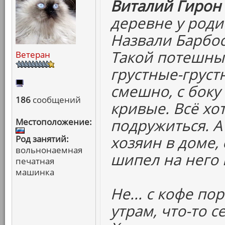
Виталий Гирон 
деревне у роди
Назвали Барбос
Такой потешный
Ветеран
грустные-груст
смешно, с боку 
186
сообщений
кривые. Всё хо
подружиться. А
Местоположение:
хозяин в доме, 
Род занятий:
вольнонаемная
шипел на него 
печатная
машинка
Не... с кофе по
утрам, что-то с