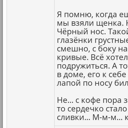
Я помню, когда е
мы взяли щенка. 
Чёрный нос. Тако
глазёнки грустные
смешно, с боку на
кривые. Всё хоте
подружиться. А то
в доме, его к себ
лапой по носу бил
Не... с кофе пора 
то сердечко стало 
сливки... М-м-м... 