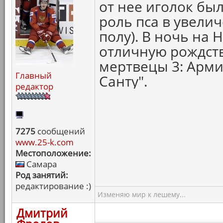
от нее иголок был
роль пса в увели
полу). В ночь на 
отличную рождст
мертвецы 3: Армия
Главный
Санту".
редактор
7275
сообщений
www.25-k.com
Местоположение:
Самара
Род занятий:
редактирование :)
Изменяю мир к лешему...
Дмитрий