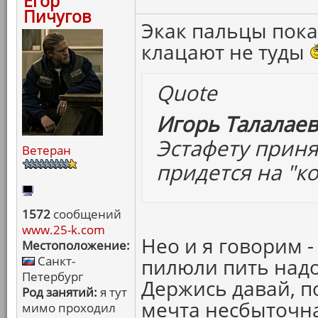
Егор
Пичугов
Экак пальцы пока
клацают не туды
Quote
Игорь Талалаев
Эстафету приня
Ветеран
придется на "ко
1572
сообщений
www.25-k.com
Нео и я говорим 
Местоположение:
Санкт-
пилюли пить надо
Петербург
Держись давай, п
Род занятий:
я тут
мечта несбыточна
мимо проходил