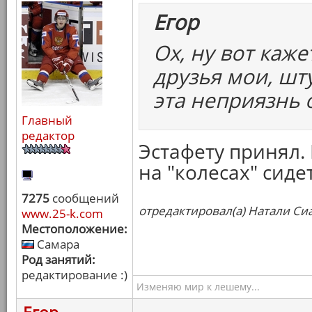
Егор
Ох, ну вот каж
друзья мои, шту
эта неприязнь 
Главный
редактор
Эстафету принял.
на "колесах" сидет
7275
сообщений
отредактировал(а) Натали Сиа
www.25-k.com
Местоположение:
Самара
Род занятий:
редактирование :)
Изменяю мир к лешему...