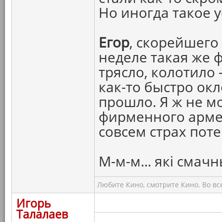
Но иногда такое 
Егор
, скорейшего
неделе такая же ф
трясло, колотило 
как-то быстро окл
прошло. Я ж не мо
фирменного армей
совсем страх поте
М-м-м... якi смач
Любите Кино, смотрите Кино. Во вс
Игорь
Талалаев