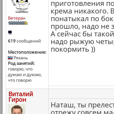
приготовления по
крема никакого. 
понатыкал по бок
Ветеран
прошло, надо не з
А сейчас бы такой
надо рыжую четы
619
сообщений
покормить ))
Местоположение:
Рязань
Род занятий:
говорю, что
думаю и думаю,
что говорю
Виталий
Гирон
Наташ, ты прелест
отрежу совсем ма