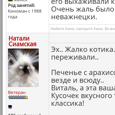
его выхаживали ка
Род занятий:
Очень жаль было 
Киноман с 1988
неважнецки.
года
Любите Кино, смотрите Кино. Во вс
Натали
Сиамская
Эх.. Жалко котика
переживали..
Печенье с арахис
везде и всюду..
Виталь, а эта ваш
Ветеран
Кусочек вкусного 
классика!