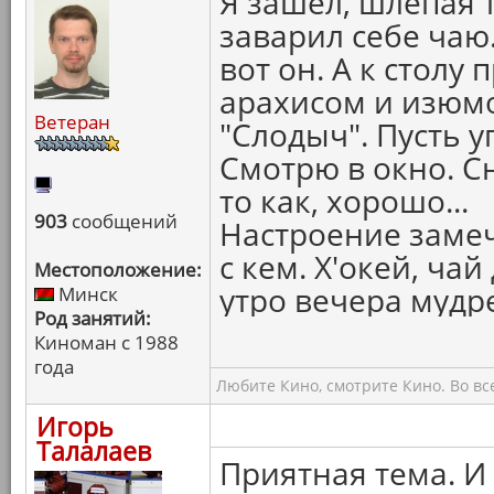
Я зашёл, шлёпая 
заварил себе чаю. Т
вот он. А к столу
арахисом и изюм
Ветеран
"Слодыч". Пусть у
Смотрю в окно. Сн
то как, хорошо...
903
сообщений
Настроение замеч
с кем. Х'окей, ча
Местоположение:
утро вечера мудре
Минск
Род занятий:
Киноман с 1988
года
Любите Кино, смотрите Кино. Во вс
Игорь
Талалаев
Приятная тема. И 