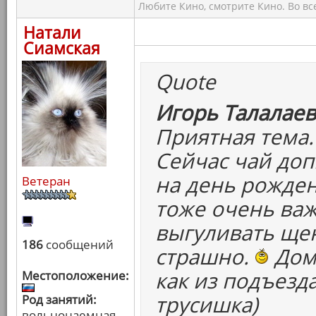
Любите Кино, смотрите Кино. Во вс
Натали
Сиамская
Quote
Игорь Талалаев
Приятная тема.
Сейчас чай доп
на день рожден
Ветеран
тоже очень важ
выгуливать щен
186
сообщений
страшно.
Дома
как из подъезд
Местоположение:
трусишка)
Род занятий:
вольнонаемная