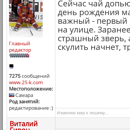
Сейчас чай допью
день рождения ма
важный - первый 
на улице. Заране
страшный зверь, 
Главный
скулить начнет, т
редактор
7275
сообщений
www.25-k.com
Местоположение:
Самара
Род занятий:
редактирование :)
Изменяю мир к лешему...
Виталий