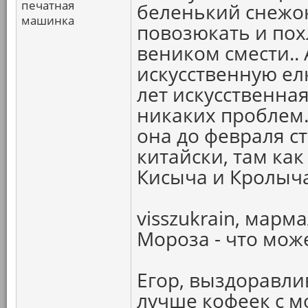
печатная
беленький снежок
машинка
повозюкать и похл
веником смести..
искусственную елк
лет искусственна
никаких проблем..
она до февраля ст
китайски, там как
Кисыча и Кролыча
visszukrain, мар
Мороза - что мож
Егор, выздоравлив
лучше кофеек с мо