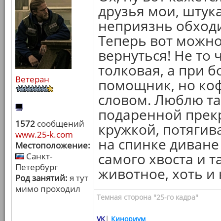
друзья мои, штука
неприязнь обходи
Теперь вот можно
вернуться! Не то 
толковая, а при б
Ветеран
помощник, но кофе
словом. Люблю та
подаренной прек
1572
сообщений
кружкой, потягив
www.25-k.com
на спинке диване
Местоположение:
самого хвоста и 
Санкт-
Петербург
животное, хоть и
Род занятий:
я тут
мимо проходил
Темная сторона "25-го кадра"
VK
|
Кинориум