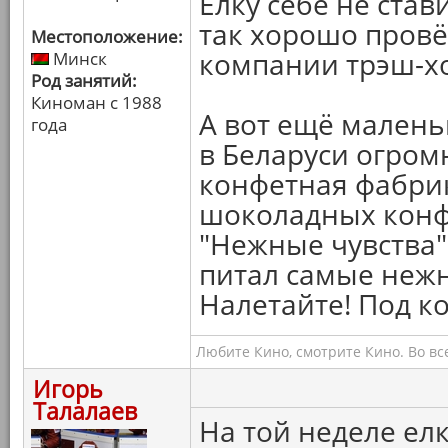
Ёлку себе не стави
так хорошо провё
Местоположение:
компании трэш-хо
Минск
Род занятий:
Киноман с 1988
А вот ещё малень
года
в Беларуси огром
конфетная фабрик
шоколадных конф
"Нежные чувства".
питал самые нежн
Налетайте! Под ко
Любите Кино, смотрите Кино. Во вс
Игорь
Талалаев
На той неделе ел