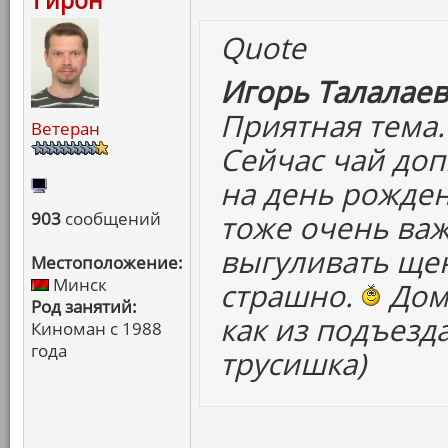
Гирон
Quote
Игорь Талалаев
Приятная тема.
Ветеран
Сейчас чай доп
на день рожден
903
сообщений
тоже очень важ
выгуливать щен
Местоположение:
Минск
страшно.
Дома
Род занятий:
как из подъезд
Киноман с 1988
года
трусишка)