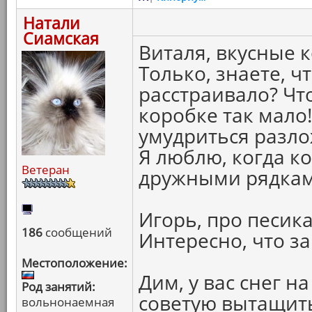
Натали
Сиамская
Виталя, вкусные к
Только, знаете, ч
расстраивало? Чт
коробке так мало!
умудриться разло
Я люблю, когда к
Ветеран
дружными рядками.
Игорь, про песика
186
сообщений
Интересно, что за
Местоположение:
Дим, у вас снег на
Род занятий:
советую вытащить
вольнонаемная