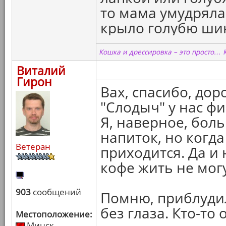
то мама умудряла
крыло голубю шинк
Кошка и дрессировка – это просто… 
Виталий
Гирон
Вах, спасибо, дор
"Слодыч" у нас ф
Я, наверное, бол
напиток, но когд
Ветеран
приходится. Да и
кофе жить не могу
903
сообщений
Помню, приблудил
без глаза. Кто-то
Местоположение:
Минск