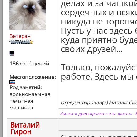
делах и за чашко
сердечных и всяк
никуда не торопяс
Пусть у нас здесь
Ветеран
куда приятно буде
своих друзей...
186
сообщений
Только, пожалуйст
работе. Здесь мы
Местоположение:
Род занятий:
вольнонаемная
печатная
отредактировал(а) Натали Сиа
машинка
Кошка и дрессировка – это просто… 
Виталий
Гирон