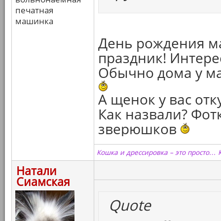
печатная
машинка
День рождения м
праздник! Интере
Обычно дома у мам
А щенок у вас отк
Как назвали? Фот
зверюшков
Кошка и дрессировка – это просто… 
Натали
Сиамская
Quote