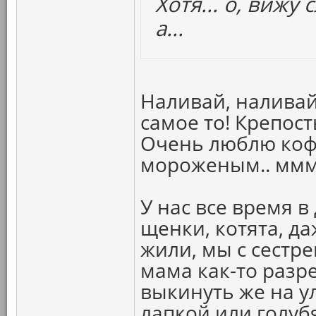
Хотя... о, вижу 
а...
Наливай, наливай
самое то! Крепость
Очень люблю кофе
мороженым.. ммм
У нас все время в
щенки, котята, д
жили, мы с сестре
мама как-то разр
выкинуть же на у
лапкой или голуб