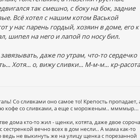
двигался так смешно, с боку на бок, задние
вые. Всё хотел с нашим котом Васькой
от у нас парень гордый, хозяин в доме, его к
л, шипел на него и лапой по носу бил.
а завязывать, даже по утрам, что-то сердечко
.. Хотя... о, вижу сливки... М-м-м... кр-расота
аль! Со сливками оно самое то! Крепость пропадает, 
лю кофе со сливками, а еще с мороженым.. ммммыр...
тве дома кто-то жил - щенки, котята, даже двое сороч
 сестренкой вечно всех в дом несли.. А мама как-то
о ведь не выкинуть же на улицу щенка с порезанной