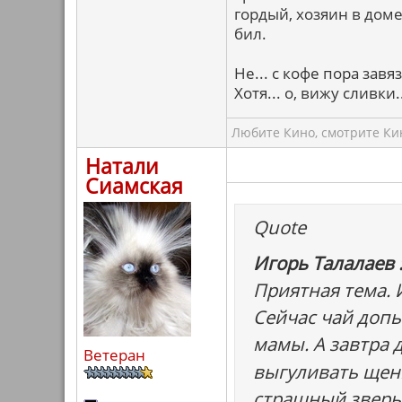
гордый, хозяин в доме
бил.
Не... с кофе пора завя
Хотя... о, вижу сливки..
Любите Кино, смотрите Кин
Натали
Сиамская
Quote
Игорь Талалаев 
Приятная тема. 
Сейчас чай допь
мамы. А завтра 
Ветеран
выгуливать щенк
страшный зверь,