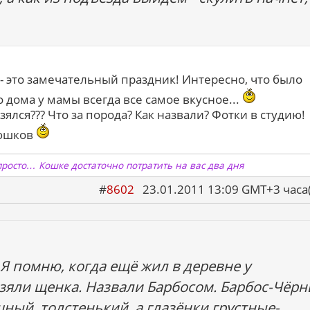
 это замечательный праздник! Интересно, что было
 дома у мамы всегда все самое вкусное...
зялся??? Что за порода? Как назвали? Фотки в студию!
рюшков
просто… Кошке достаточно потратить на вас два дня
#
8602
23.01.2011 13:09 GMT+3 ча
Я помню, когда ещё жил в деревне у
зяли щенка. Назвали Барбосом. Барбос-Чёр
шный, толстенький, а глазёнки грустные-