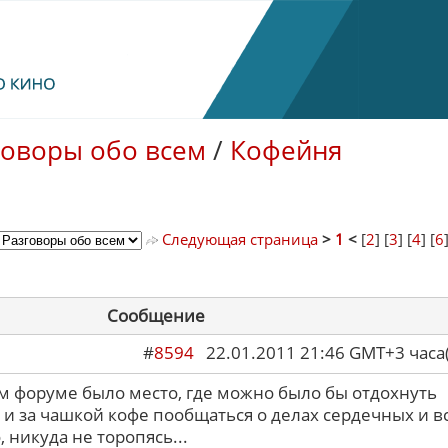
говоры обо всем
/
Кофейня
Следующая страница
>
1
<
[
2
] [
3
] [
4
] [
6
Сообщение
#
8594
22.01.2011 21:46 GMT+3 ча
ем форуме было место, где можно было бы отдохнуть
 и за чашкой кофе пообщаться о делах сердечных и в
 никуда не торопясь...