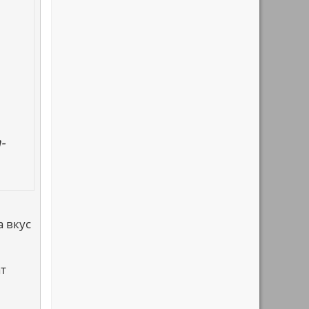
-
а вкус
ат