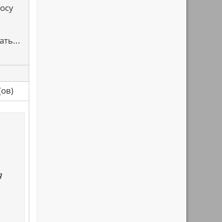
носу
ть...
са(ов)
я