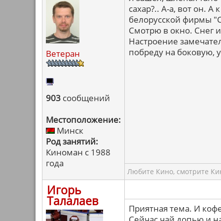
сахар?.. А-а, вот он. 
белорусской фирмы "С
Смотрю в окно. Снег и
Настроение замечатель
побреду на боковую, у
Ветеран
903
сообщений
Местоположение:
Минск
Род занятий:
Киноман с 1988
года
Любите Кино, смотрите Кин
Игорь
Талалаев
Приятная тема. И кофе
Сейчас чай допью и н