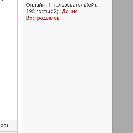
Онлайн: 1 пользователь(ей),
198 гость(ей) :
Денис
 -
Востродымов
са(ов)