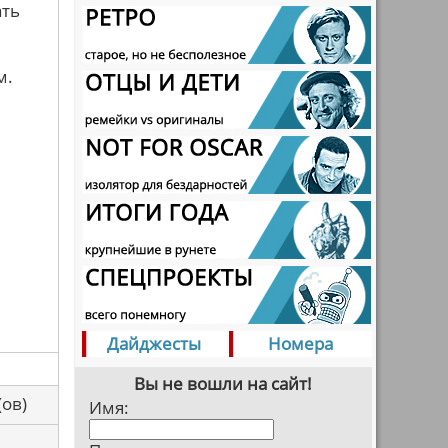
ать
м.
Дайджесты
Номера
Вы не вошли на сайт!
са(ов)
Имя: