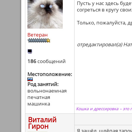
Пусть у нас здесь буд
согреться в кругу свои
Только, пожалуйста, д
Ветеран
отредактировал(а) Нат
186
сообщений
Местоположение:
Род занятий:
вольнонаемная
печатная
машинка
Кошка и дрессировка – это 
Виталий
Гирон
Я зашёл, шлёпая тапочк