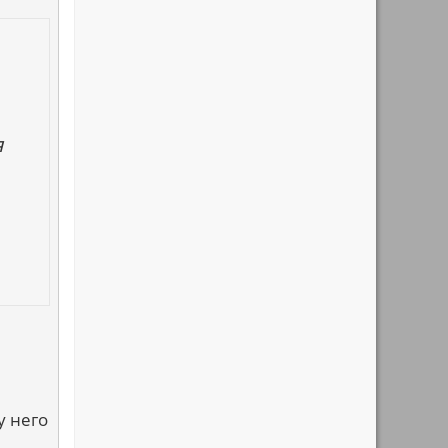
я
у него