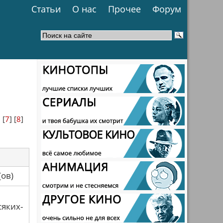
Статьи
О нас
Прочее
Форум
] [
7
] [
8
]
са(ов)
сяких-