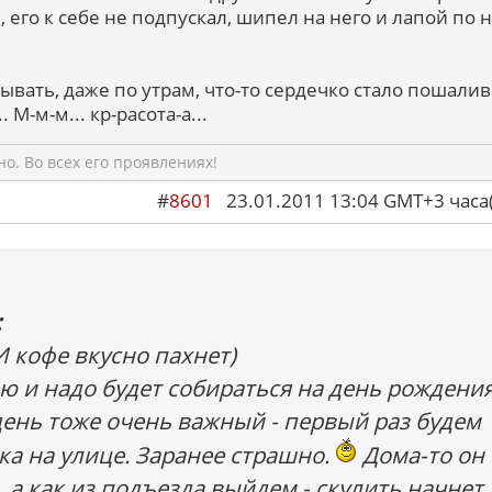
, его к себе не подпускал, шипел на него и лапой по 
зывать, даже по утрам, что-то сердечко стало пошалива
. М-м-м... кр-расота-а...
о. Во всех его проявлениях!
#
8601
23.01.2011 13:04 GMT+3 ча
:
И кофе вкусно пахнет)
ю и надо будет собираться на день рождени
день тоже очень важный - первый раз будем
а на улице. Заранее страшно.
Дома-то он
 а как из подъезда выйдем - скулить начнет,