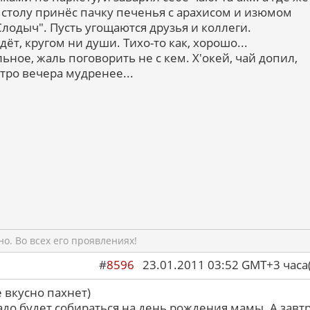
А к столу принёс пачку печенья с арахисом и изюмом
лодыч". Пусть угощаются друзья и коллеги.
дёт, кругом ни души. Тихо-то как, хорошо...
ное, жаль поговорить не с кем. Х'окей, чай допил,
тро вечера мудренее...
о. Во всех его проявлениях!
#
8596
23.01.2011 03:52 GMT+3 ча
 вкусно пахнет)
адо будет собираться на день рождения мамы. А завт