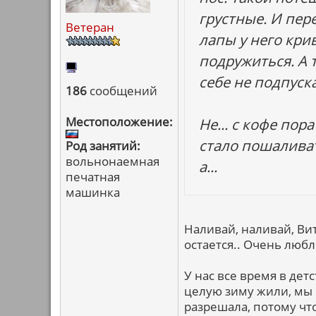
грустные. И пере
Ветеран
лапы у него кри
подружиться. А т
себе не подпуска
186
сообщений
Местоположение:
Не... с кофе пор
стало пошаливать.
Род занятий:
вольнонаемная
а...
печатная
машинка
Наливай, наливай, Вит
остается.. Очень люб
У нас все время в детс
целую зиму жили, мы с
разрешала, потому чт