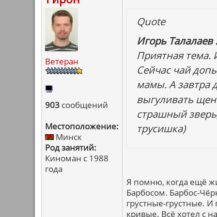
Quote
Игорь Талалаев 
Приятная тема. 
Ветеран
Сейчас чай допь
мамы. А завтра 
выгуливать щенк
903
сообщений
страшный зверь,
Местоположение:
трусишка)
Минск
Род занятий:
Киноман с 1988
года
Я помню, когда ещё ж
Барбосом. Барбос-Чёр
грустные-грустные. И 
кривые. Всё хотел с н