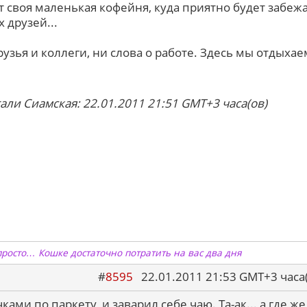
ет своя маленькая кофейня, куда приятно будет забеж
х друзей...
рузья и коллеги, ни слова о работе. Здесь мы отдыхае
али Сиамская: 22.01.2011 21:51 GMT+3 часа(ов)
просто… Кошке достаточно потратить на вас два дня
#
8595
22.01.2011 21:53 GMT+3 ча
ами по паркету, и заварил себе чаю. Та-ак... а где же