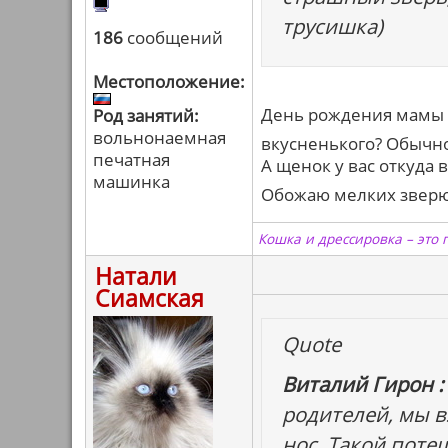
трусишка)
186
сообщений
Местоположение:
День рождения мамы -
Род занятий:
вольнонаемная
вкусненького? Обычно
печатная
А щенок у вас откуда в
машинка
Обожаю мелких зве
Кошка и дрессировка – это 
Натали
Сиамская
Quote
Виталий Гирон :
родителей, мы в
нос. Такой поте