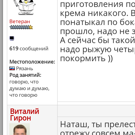
приготовления по
крема никакого. 
понатыкал по бок
Ветеран
прошло, надо не з
А сейчас бы такой
надо рыжую четы
619
сообщений
покормить ))
Местоположение:
Рязань
Род занятий:
говорю, что
думаю и думаю,
что говорю
Виталий
Гирон
Наташ, ты прелест
отрежу совсем ма