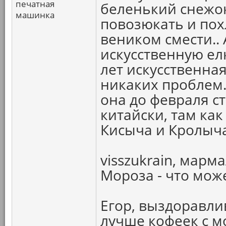
печатная
беленький снежок
машинка
повозюкать и похл
веником смести..
искусственную елк
лет искусственна
никаких проблем..
она до февраля ст
китайски, там как
Кисыча и Кролыча
visszukrain, мар
Мороза - что мож
Егор, выздоравлив
лучше кофеек с мо