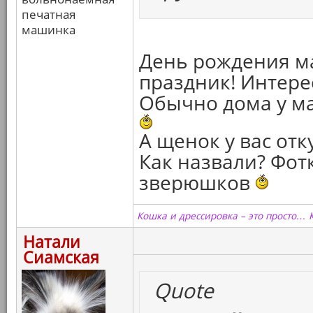
печатная
машинка
День рождения м
праздник! Интере
Обычно дома у мам
А щенок у вас отк
Как назвали? Фот
зверюшков
Кошка и дрессировка – это просто… 
Натали
Сиамская
Quote