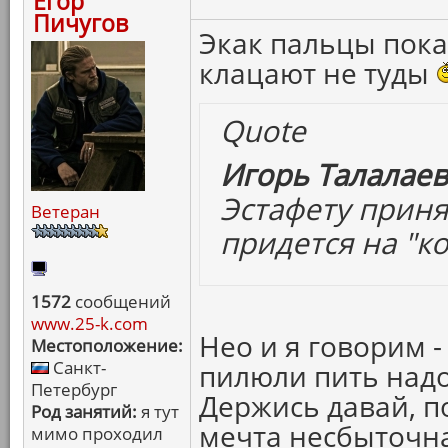
Егор
Пичугов
Экак пальцы пока
клацают не туды
Quote
Игорь Талалаев
Эстафету приня
Ветеран
придется на "ко
1572
сообщений
www.25-k.com
Нео и я говорим 
Местоположение:
Санкт-
пилюли пить надо
Петербург
Держись давай, п
Род занятий:
я тут
мечта несбыточна
мимо проходил