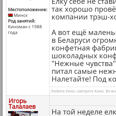
Ёлку себе не стави
так хорошо провё
Местоположение:
компании трэш-хо
Минск
Род занятий:
Киноман с 1988
А вот ещё малень
года
в Беларуси огром
конфетная фабрик
шоколадных конф
"Нежные чувства".
питал самые нежн
Налетайте! Под ко
Любите Кино, смотрите Кино. Во вс
Игорь
Талалаев
На той неделе ел