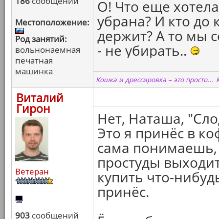
186
сообщений
О! Что еще хотела
убрана? И кто до 
Местоположение:
держит? А то мы 
Род занятий:
- не убирать..
вольнонаемная
печатная
машинка
Кошка и дрессировка – это просто… 
Виталий
Гирон
Нет, Наташа, "Сл
Это я принёс в ко
сама понимаешь, 
простуды выходит
Ветеран
купить что-нибудь
принёс.
903
сообщений