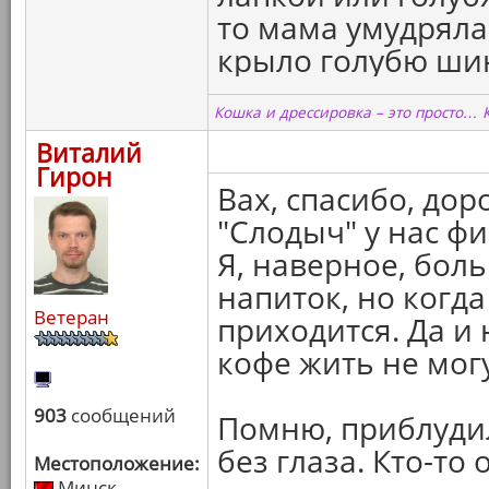
то мама умудряла
крыло голубю шинк
Кошка и дрессировка – это просто… 
Виталий
Гирон
Вах, спасибо, дор
"Слодыч" у нас ф
Я, наверное, бол
напиток, но когд
Ветеран
приходится. Да и
кофе жить не могу
903
сообщений
Помню, приблудил
без глаза. Кто-то
Местоположение:
Минск