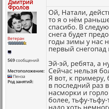
Дмитрий
Фролов
Ой, Натали, дейс
то я о нём раньше
спасибо. В следу
снега будет предо
Ветеран
годы зимы у нас 
первый снегопад 
569
сообщений
Эй-эй, ребята, а 
Сейчас нельзя бо
Местоположение:
Я вот, к примеру,
Пенза
Род занятий:
в последний раз в
насморки и горло
более, тьфу-тьфу-т
надо хоть немног