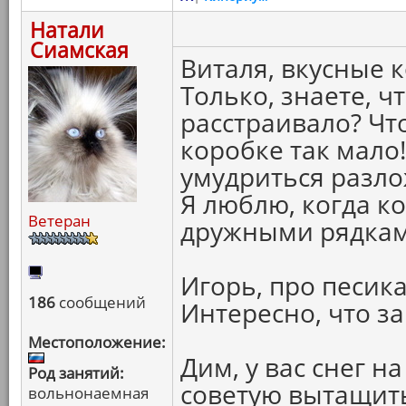
Натали
Сиамская
Виталя, вкусные к
Только, знаете, ч
расстраивало? Чт
коробке так мало!
умудриться разло
Я люблю, когда к
Ветеран
дружными рядками.
Игорь, про песика
186
сообщений
Интересно, что за
Местоположение:
Дим, у вас снег на
Род занятий:
советую вытащить
вольнонаемная