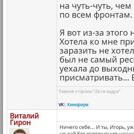
на чуть-чуть, чем
по всем фронтам.
Я вот из-за этого
Хотела ко мне при
заразить не хотел
был не самый рес
уехала до выход
присматривать... 
Темная сторона "25-го кадра"
VK
|
Кинориум
Виталий
Гирон
Ничего себе... И ты, Игорь, 
не дай Бог осложнения начнутс