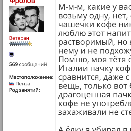
Фролов
М-м-м, какие у вас
возьму одну, нет,
чашечки кофе ник
люблю этот напит
Ветеран
растворимый, но 
нему и не подхож
Помню, моя тётя 
569
сообщений
Италии пачку коф
сравнится, даже 
Местоположение:
вещь, только вот
Пенза
Род занятий:
драгоценная пачка
кофе не употребля
захаживали не ст
А ёлку я убирал в