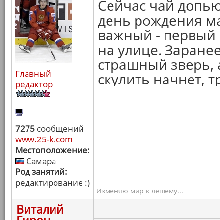
Сейчас чай допью
день рождения ма
важный - первый 
на улице. Заране
страшный зверь, 
Главный
скулить начнет, т
редактор
7275
сообщений
www.25-k.com
Местоположение:
Самара
Род занятий:
редактирование :)
Изменяю мир к лешему...
Виталий