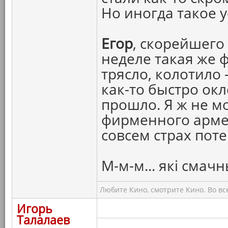
Но иногда такое 
Егор
, скорейшего
неделе такая же ф
трясло, колотило 
как-то быстро окл
прошло. Я ж не мо
фирменного армей
совсем страх поте
М-м-м... якi смач
Любите Кино, смотрите Кино. Во вс
Игорь
Талалаев