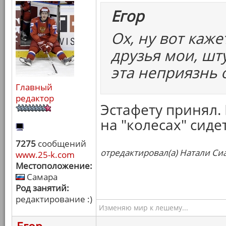
Егор
Ох, ну вот каж
друзья мои, шту
эта неприязнь 
Главный
редактор
Эстафету принял.
на "колесах" сидет
7275
сообщений
отредактировал(а) Натали Сиа
www.25-k.com
Местоположение:
Самара
Род занятий:
редактирование :)
Изменяю мир к лешему...