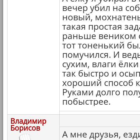
вечер убил на соб
новый, мохнатеньк
такая простая зад
раньше веником с
тот тоненький был
помучился. И вед
сухим, влаги ёлки
так быстро и осып
хороший способ к
Руками долго пол
побыстрее.
Владимир
Борисов
А мне друзья, ез