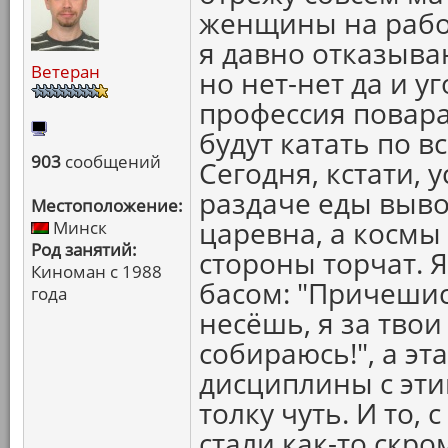
женщины на работ
я давно отказыва
Ветеран
но нет-нет да и 
профессия повара
будут катать по в
903
сообщений
Сегодня, кстати,
раздаче еды выво
Местоположение:
царевна, а космы
Минск
Род занятий:
стороны торчат. 
Киноман с 1988
басом: "Причешис
года
несёшь, я за твои
собираюсь!", а эт
дисциплины с эти
толку чуть. И то,
стали как-то скро