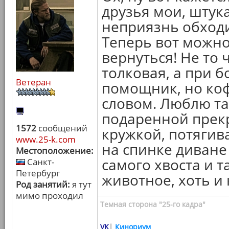
друзья мои, штука
неприязнь обходи
Теперь вот можно
вернуться! Не то 
толковая, а при б
Ветеран
помощник, но кофе
словом. Люблю та
подаренной прек
1572
сообщений
кружкой, потягив
www.25-k.com
на спинке диване
Местоположение:
самого хвоста и 
Санкт-
Петербург
животное, хоть и
Род занятий:
я тут
мимо проходил
Темная сторона "25-го кадра"
VK
|
Кинориум