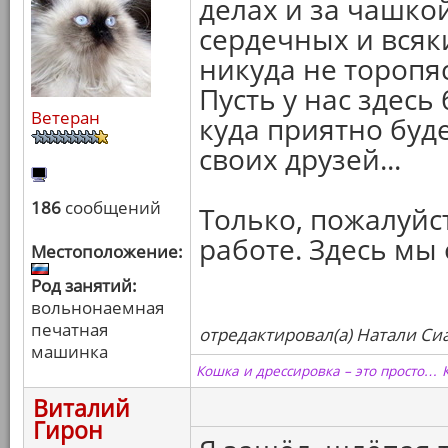
делах и за чашко
сердечных и всяк
никуда не торопяс
Пусть у нас здесь
Ветеран
куда приятно буде
своих друзей...
186
сообщений
Только, пожалуйст
работе. Здесь мы
Местоположение:
Род занятий:
вольнонаемная
печатная
отредактировал(а) Натали Сиа
машинка
Кошка и дрессировка – это просто… 
Виталий
Гирон