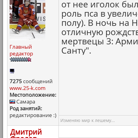
от нее иголок был
роль пса в увели
полу). В ночь на 
отличную рождст
мертвецы 3: Армия
Главный
Санту".
редактор
7275
сообщений
www.25-k.com
Местоположение:
Самара
Род занятий:
редактирование :)
Изменяю мир к лешему...
Дмитрий