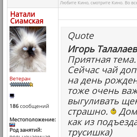
Любите Кино, смотрите Кино. Во вс
Натали
Сиамская
Quote
Игорь Талалаев
Приятная тема.
Сейчас чай доп
на день рожден
Ветеран
тоже очень важ
выгуливать щен
186
сообщений
страшно.
Дома
как из подъезд
Местоположение:
трусишка)
Род занятий:
вольнонаемная