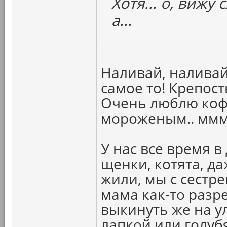
Хотя... о, вижу 
а...
Наливай, наливай
самое то! Крепость
Очень люблю кофе
мороженым.. ммм
У нас все время в
щенки, котята, д
жили, мы с сестре
мама как-то разр
выкинуть же на у
лапкой или голуб