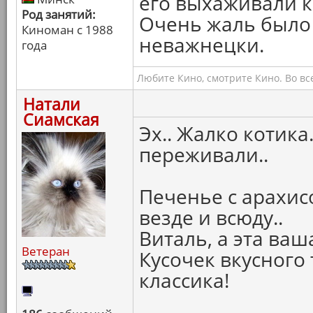
его выхаживали ка
Род занятий:
Очень жаль было 
Киноман с 1988
неважнецки.
года
Любите Кино, смотрите Кино. Во вс
Натали
Сиамская
Эх.. Жалко котика
переживали..
Печенье с арахис
везде и всюду..
Виталь, а эта ваш
Ветеран
Кусочек вкусного 
классика!