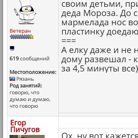
своим детьми, пр
деда Мороза. До 
мармелада нос во
пластинку доеда
Ветеран
===
А елку даже и не 
дому развешал - 
619
сообщений
за 4,5 минуты все)
Местоположение:
Рязань
Род занятий:
говорю, что
думаю и думаю,
что говорю
Егор
Пичугов
Ох, ну вот кажет