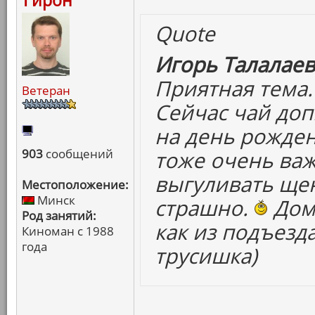
Гирон
Quote
Игорь Талалаев
Приятная тема.
Ветеран
Сейчас чай доп
на день рожден
903
сообщений
тоже очень важ
выгуливать щен
Местоположение:
Минск
страшно.
Дома
Род занятий:
как из подъезд
Киноман с 1988
года
трусишка)