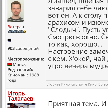
Я зашёл, шлёпая 
заварил себе чаю. Т
вот он. А к столу
арахисом и изюм
Ветеран
"Слодыч". Пусть у
Смотрю в окно. Сн
то как, хорошо...
903
сообщений
Настроение замеч
с кем. Х'окей, ча
Местоположение:
утро вечера мудре
Минск
Род занятий:
Киноман с 1988
года
Любите Кино, смотрите Кино. Во вс
Игорь
Талалаев
Приятная тема. И 