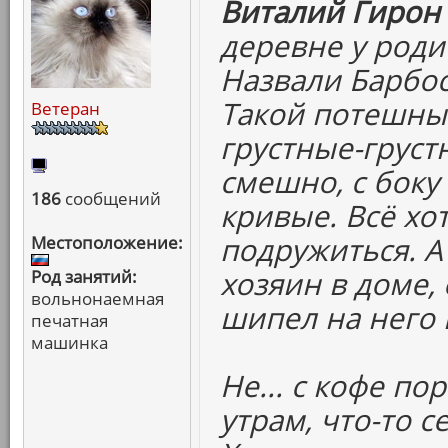
Виталий Гирон 
деревне у роди
Назвали Барбос
Такой потешный
Ветеран
грустные-груст
смешно, с боку 
186
сообщений
кривые. Всё хо
подружиться. А
Местоположение:
хозяин в доме, 
Род занятий:
вольнонаемная
шипел на него 
печатная
машинка
Не... с кофе по
утрам, что-то с