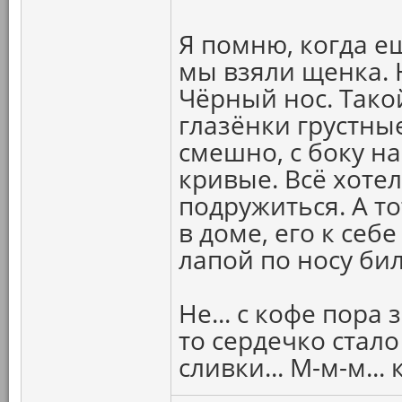
Я помню, когда е
мы взяли щенка. 
Чёрный нос. Тако
глазёнки грустные
смешно, с боку на
кривые. Всё хоте
подружиться. А то
в доме, его к себ
лапой по носу бил
Не... с кофе пора 
то сердечко стало 
сливки... М-м-м... 