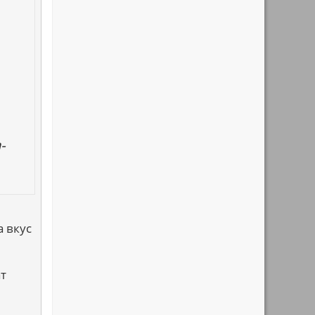
-
а вкус
ат