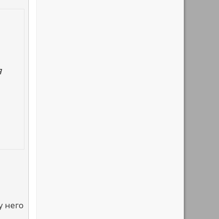
я
у него