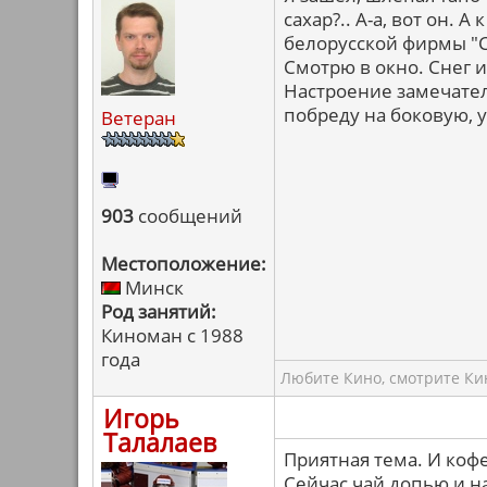
сахар?.. А-а, вот он. 
белорусской фирмы "С
Смотрю в окно. Снег и
Настроение замечатель
побреду на боковую, у
Ветеран
903
сообщений
Местоположение:
Минск
Род занятий:
Киноман с 1988
года
Любите Кино, смотрите Кин
Игорь
Талалаев
Приятная тема. И кофе
Сейчас чай допью и н