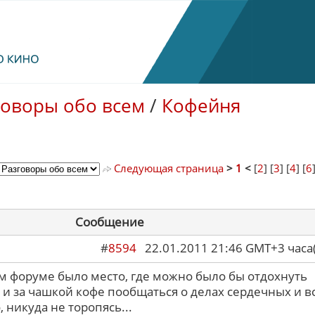
говоры обо всем
/
Кофейня
Следующая страница
>
1
<
[
2
] [
3
] [
4
] [
6
Сообщение
#
8594
22.01.2011 21:46 GMT+3 ча
ем форуме было место, где можно было бы отдохнуть
 и за чашкой кофе пообщаться о делах сердечных и в
 никуда не торопясь...