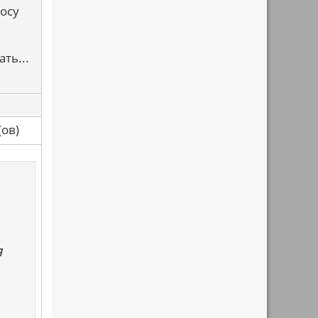
носу
ть...
са(ов)
я