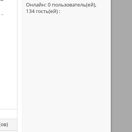
Онлайн: 0 пользователь(ей),
134 гость(ей) :
 -
са(ов)