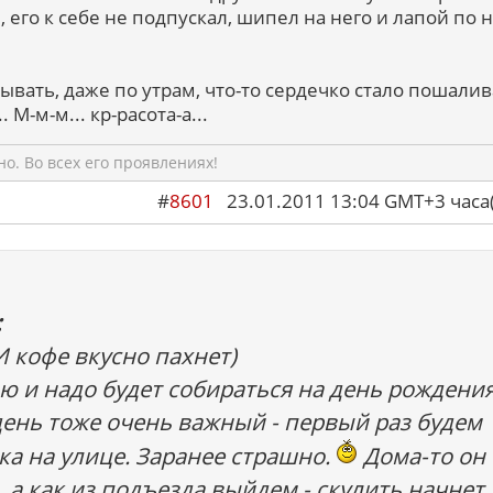
, его к себе не подпускал, шипел на него и лапой по 
зывать, даже по утрам, что-то сердечко стало пошалива
. М-м-м... кр-расота-а...
о. Во всех его проявлениях!
#
8601
23.01.2011 13:04 GMT+3 ча
:
И кофе вкусно пахнет)
ю и надо будет собираться на день рождени
день тоже очень важный - первый раз будем
а на улице. Заранее страшно.
Дома-то он
 а как из подъезда выйдем - скулить начнет,