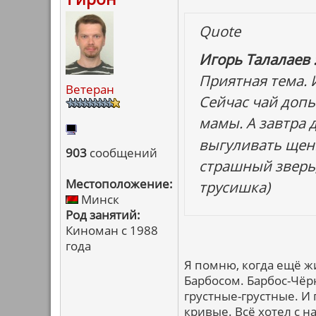
Quote
Игорь Талалаев 
Приятная тема. 
Ветеран
Сейчас чай допь
мамы. А завтра 
выгуливать щенк
903
сообщений
страшный зверь,
Местоположение:
трусишка)
Минск
Род занятий:
Киноман с 1988
года
Я помню, когда ещё ж
Барбосом. Барбос-Чёр
грустные-грустные. И 
кривые. Всё хотел с н