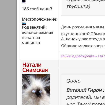
трусишка)
186
сообщений
Местоположение:
День рождения мамы -
Род занятий:
вольнонаемная
вкусненького? Обычно
печатная
А щенок у вас откуда в
машинка
Обожаю мелких зве
Кошка и дрессировка – это 
Натали
Сиамская
Quote
Виталий Гирон :
родителей, мы в
нос. Такой поте