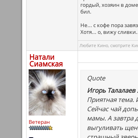
гордый, хозяин в доме
бил.
Не... с кофе пора завя
Хотя... о, вижу сливки..
Любите Кино, смотрите Кин
Натали
Сиамская
Quote
Игорь Талалаев 
Приятная тема. 
Сейчас чай допь
мамы. А завтра 
Ветеран
выгуливать щенк
страшный зверь,