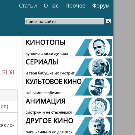
Статьи
О нас
Прочее
Форум
] [
7
] [
8
]
са(ов)
сяких-