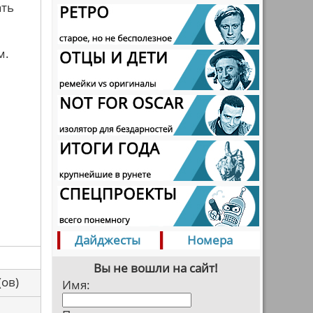
ать
м.
Дайджесты
Номера
Вы не вошли на сайт!
са(ов)
Имя: