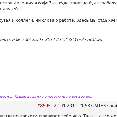
ет своя маленькая кофейня, куда приятно будет забеж
х друзей...
рузья и коллеги, ни слова о работе. Здесь мы отдыхае
али Сиамская: 22.01.2011 21:51 GMT+3 часа(ов)
просто… Кошке достаточно потратить на вас два дня
#
8595
22.01.2011 21:53 GMT+3 ча
ами по паркету, и заварил себе чаю. Та-ак... а где же