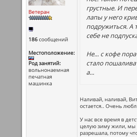
грустные. И пере
Ветеран
лапы у него кри
подружиться. А т
себе не подпуска
186
сообщений
Местоположение:
Не... с кофе пор
стало пошаливать.
Род занятий:
вольнонаемная
а...
печатная
машинка
Наливай, наливай, Вит
остается.. Очень люб
У нас все время в детс
целую зиму жили, мы с
разрешала, потому чт