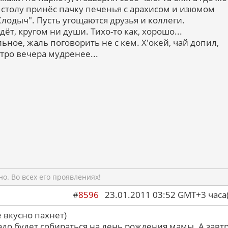
А к столу принёс пачку печенья с арахисом и изюмом
лодыч". Пусть угощаются друзья и коллеги.
дёт, кругом ни души. Тихо-то как, хорошо...
ное, жаль поговорить не с кем. Х'окей, чай допил,
тро вечера мудренее...
о. Во всех его проявлениях!
#
8596
23.01.2011 03:52 GMT+3 ча
 вкусно пахнет)
адо будет собираться на день рождения мамы. А завт