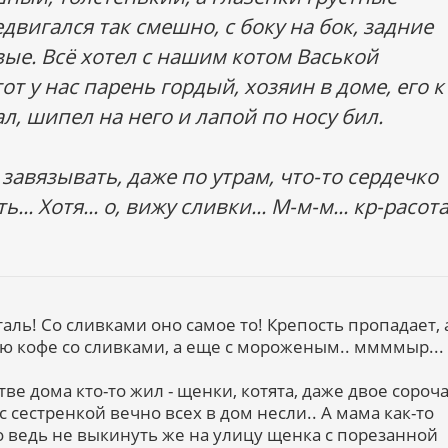
двигался так смешно, с боку на бок, задние
вые. Всё хотел с нашим котом Васькой
от у нас парень гордый, хозяин в доме, его к
л, шипел на него и лапой по носу бил.
а завязывать, даже по утрам, что-то сердечко
.. Хотя... о, вижу сливки... М-м-м... кр-расота
аль! Со сливками оно самое то! Крепость пропадает, 
лю кофе со сливками, а еще с мороженым.. ммммыр...
тве дома кто-то жил - щенки, котята, даже двое сороч
 сестренкой вечно всех в дом несли.. А мама как-то
о ведь не выкинуть же на улицу щенка с порезанной