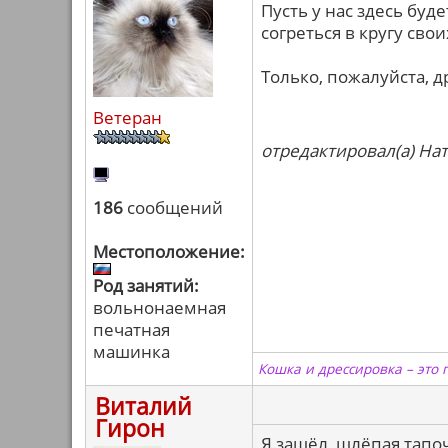
Пусть у нас здесь буд
согреться в кругу свои
Только, пожалуйста, д
Ветеран
отредактировал(а) Нат
186
сообщений
Местоположение:
Род занятий:
вольнонаемная
печатная
машинка
Кошка и дрессировка – это 
Виталий
Гирон
Я зашёл, шлёпая тапочк