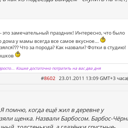
 это замечательный праздник! Интересно, что было
 дома у мамы всегда все самое вкусное...
зялся??? Что за порода? Как назвали? Фотки в студию!
рюшков
просто… Кошке достаточно потратить на вас два дня
#
8602
23.01.2011 13:09 GMT+3 ча
Я помню, когда ещё жил в деревне у
зяли щенка. Назвали Барбосом. Барбос-Чёр
шный, толстенький, а глазёнки грустные-