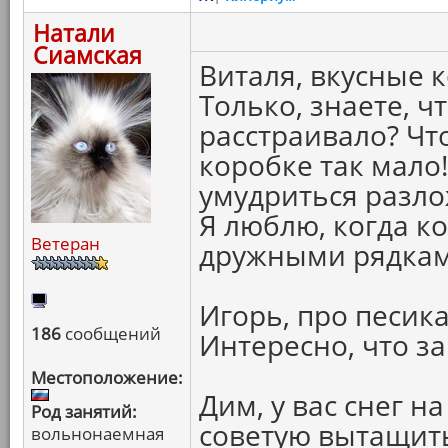
Натали
Сиамская
Виталя, вкусные к
Только, знаете, ч
расстраивало? Чт
коробке так мало!
умудриться разло
Я люблю, когда к
Ветеран
дружными рядками.
Игорь, про песика
186
сообщений
Интересно, что за
Местоположение:
Дим, у вас снег на
Род занятий:
советую вытащить
вольнонаемная