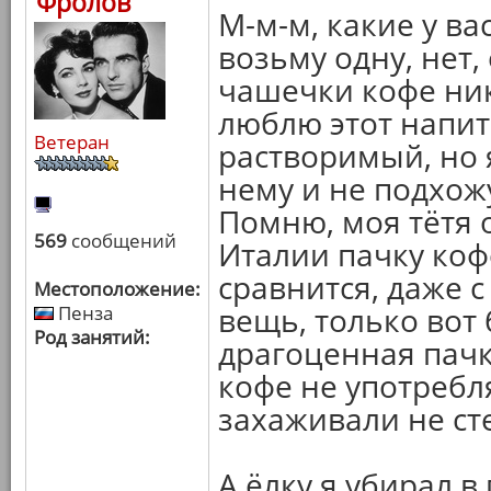
Фролов
М-м-м, какие у вас
возьму одну, нет,
чашечки кофе ник
люблю этот напит
Ветеран
растворимый, но 
нему и не подхож
Помню, моя тётя 
569
сообщений
Италии пачку коф
сравнится, даже 
Местоположение:
вещь, только вот
Пенза
Род занятий:
драгоценная пачка
кофе не употребля
захаживали не ст
А ёлку я убирал в