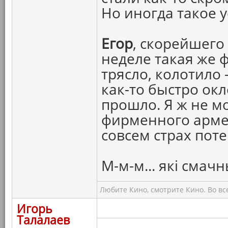
Но иногда такое 
Егор
, скорейшего
неделе такая же ф
трясло, колотило 
как-то быстро окл
прошло. Я ж не мо
фирменного армей
совсем страх поте
М-м-м... якi смач
Любите Кино, смотрите Кино. Во вс
Игорь
Талалаев