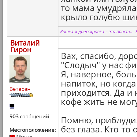
то мама умудряла
крыло голубю шинк
Кошка и дрессировка – это просто… 
Виталий
Гирон
Вах, спасибо, дор
"Слодыч" у нас ф
Я, наверное, бол
напиток, но когд
Ветеран
приходится. Да и
кофе жить не могу
903
сообщений
Помню, приблудил
без глаза. Кто-то
Местоположение:
Минск