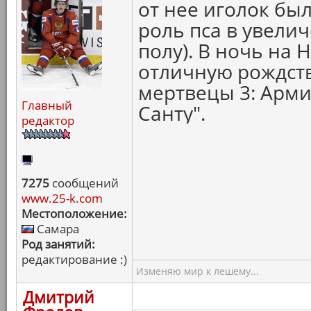
от нее иголок был
роль пса в увели
полу). В ночь на 
отличную рождст
мертвецы 3: Армия
Главный
Санту".
редактор
7275
сообщений
www.25-k.com
Местоположение:
Самара
Род занятий:
редактирование :)
Изменяю мир к лешему...
Дмитрий