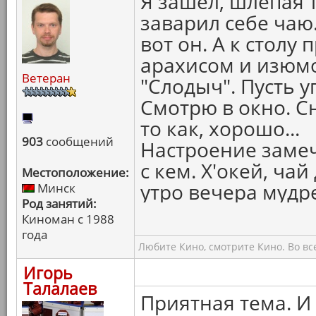
Я зашёл, шлёпая 
заварил себе чаю. Т
вот он. А к столу
арахисом и изюм
Ветеран
"Слодыч". Пусть у
Смотрю в окно. Сн
то как, хорошо...
903
сообщений
Настроение замеч
с кем. Х'окей, ча
Местоположение:
утро вечера мудре
Минск
Род занятий:
Киноман с 1988
года
Любите Кино, смотрите Кино. Во вс
Игорь
Талалаев
Приятная тема. И 