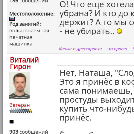
186
сообщений
О! Что еще хотела
убрана? И кто до 
Местоположение:
держит? А то мы 
Род занятий:
- не убирать..
вольнонаемная
печатная
машинка
Кошка и дрессировка – это просто… 
Виталий
Гирон
Нет, Наташа, "Сл
Это я принёс в ко
сама понимаешь, 
простуды выходит
Ветеран
купить что-нибудь
принёс.
903
сообщений