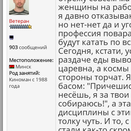
женщины на работ
я давно отказыва
Ветеран
но нет-нет да и 
профессия повара
будут катать по в
903
сообщений
Сегодня, кстати,
раздаче еды выво
Местоположение:
царевна, а космы
Минск
Род занятий:
стороны торчат. 
Киноман с 1988
басом: "Причешис
года
несёшь, я за твои
собираюсь!", а эт
дисциплины с эти
толку чуть. И то,
стали как-то скро