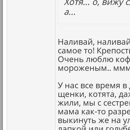
Хотя... о, вижу 
а...
Наливай, наливай
самое то! Крепость
Очень люблю кофе
мороженым.. ммм
У нас все время в
щенки, котята, д
жили, мы с сестре
мама как-то разр
выкинуть же на у
лапкой или голуб