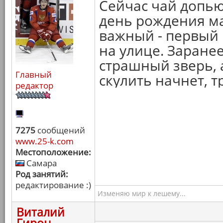
Сейчас чай допью
день рождения ма
важный - первый 
на улице. Заране
страшный зверь, 
Главный
скулить начнет, т
редактор
7275
сообщений
www.25-k.com
Местоположение:
Самара
Род занятий:
редактирование :)
Изменяю мир к лешему...
Виталий