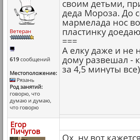
своим детьми, пр
деда Мороза. До 
мармелада нос во
пластинку доеда
Ветеран
===
А елку даже и не 
дому развешал - 
619
сообщений
за 4,5 минуты все)
Местоположение:
Рязань
Род занятий:
говорю, что
думаю и думаю,
что говорю
Егор
Пичугов
Ох, ну вот кажет