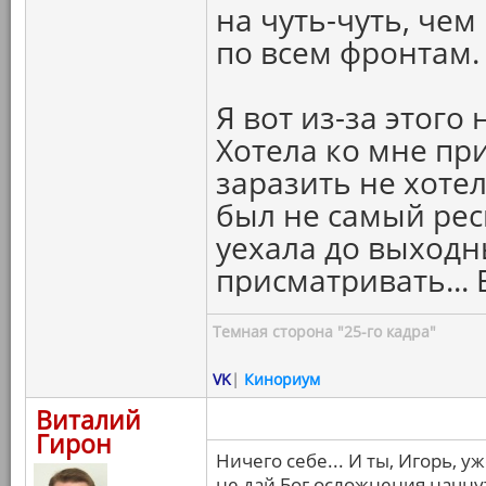
на чуть-чуть, чем
по всем фронтам.
Я вот из-за этого
Хотела ко мне при
заразить не хотел
был не самый рес
уехала до выход
присматривать... 
Темная сторона "25-го кадра"
VK
|
Кинориум
Виталий
Гирон
Ничего себе... И ты, Игорь, 
не дай Бог осложнения начнутс