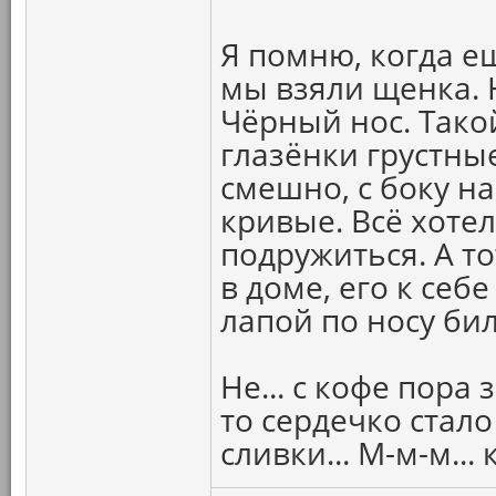
Я помню, когда е
мы взяли щенка. 
Чёрный нос. Тако
глазёнки грустные
смешно, с боку на
кривые. Всё хоте
подружиться. А то
в доме, его к себ
лапой по носу бил
Не... с кофе пора 
то сердечко стало 
сливки... М-м-м... 