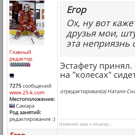
Егор
Ох, ну вот каж
друзья мои, шту
эта неприязнь 
Главный
редактор
Эстафету принял.
на "колесах" сидет
7275
сообщений
отредактировал(а) Натали Сиа
www.25-k.com
Местоположение:
Самара
Род занятий:
редактирование :)
Изменяю мир к лешему...