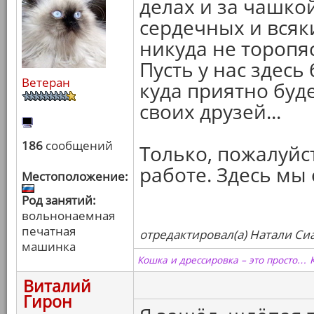
делах и за чашко
сердечных и всяк
никуда не торопяс
Пусть у нас здесь
Ветеран
куда приятно буде
своих друзей...
186
сообщений
Только, пожалуйст
работе. Здесь мы
Местоположение:
Род занятий:
вольнонаемная
печатная
отредактировал(а) Натали Сиа
машинка
Кошка и дрессировка – это просто… 
Виталий
Гирон