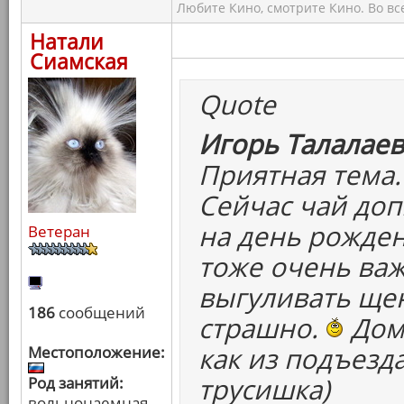
Любите Кино, смотрите Кино. Во вс
Натали
Сиамская
Quote
Игорь Талалаев
Приятная тема.
Сейчас чай доп
на день рожден
Ветеран
тоже очень важ
выгуливать щен
186
сообщений
страшно.
Дома
как из подъезд
Местоположение:
трусишка)
Род занятий:
вольнонаемная