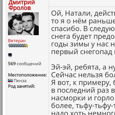
Дмитрий
Фролов
Ой, Натали, дейс
то я о нём раньше
спасибо. В следу
снега будет предо
Ветеран
годы зимы у нас 
первый снегопад 
569
сообщений
Эй-эй, ребята, а 
Сейчас нельзя бо
Местоположение:
Я вот, к примеру,
Пенза
Род занятий:
в последний раз в
насморки и горло
более, тьфу-тьфу-т
надо хоть немног