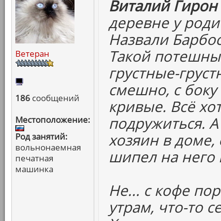
Виталий Гирон 
деревне у роди
Назвали Барбос
Такой потешный
Ветеран
грустные-груст
смешно, с боку 
186
сообщений
кривые. Всё хо
подружиться. А
Местоположение:
хозяин в доме, 
Род занятий:
вольнонаемная
шипел на него 
печатная
машинка
Не... с кофе по
утрам, что-то с