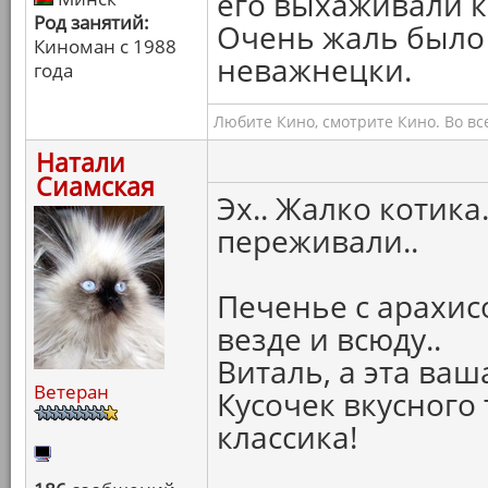
его выхаживали ка
Род занятий:
Очень жаль было 
Киноман с 1988
неважнецки.
года
Любите Кино, смотрите Кино. Во вс
Натали
Сиамская
Эх.. Жалко котика
переживали..
Печенье с арахис
везде и всюду..
Виталь, а эта ваш
Ветеран
Кусочек вкусного 
классика!