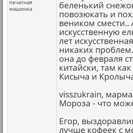
печатная
беленький снежок
машинка
повозюкать и похл
веником смести..
искусственную елк
лет искусственна
никаких проблем..
она до февраля ст
китайски, там как
Кисыча и Кролыча
visszukrain, мар
Мороза - что мож
Егор, выздоравлив
лучше кофеек с мо