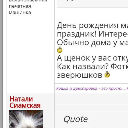
печатная
машинка
День рождения м
праздник! Интере
Обычно дома у мам
А щенок у вас отк
Как назвали? Фот
зверюшков
Кошка и дрессировка – это просто… 
Натали
Сиамская
Quote