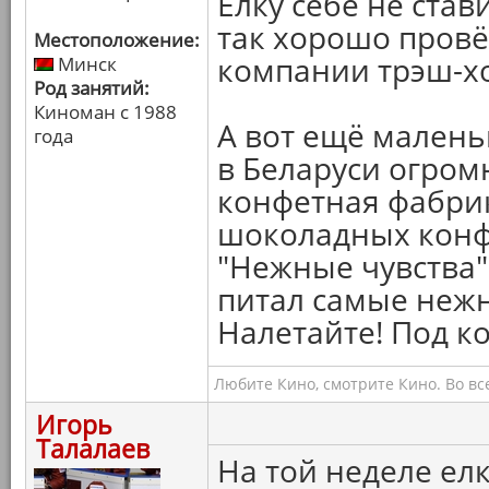
Ёлку себе не стави
так хорошо провё
Местоположение:
компании трэш-хо
Минск
Род занятий:
Киноман с 1988
А вот ещё малень
года
в Беларуси огром
конфетная фабрик
шоколадных конф
"Нежные чувства".
питал самые нежн
Налетайте! Под ко
Любите Кино, смотрите Кино. Во вс
Игорь
Талалаев
На той неделе ел