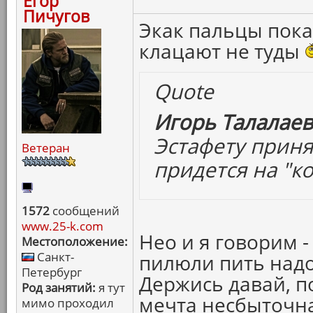
Егор
Пичугов
Экак пальцы пока
клацают не туды
Quote
Игорь Талалаев
Эстафету приня
Ветеран
придется на "ко
1572
сообщений
www.25-k.com
Нео и я говорим 
Местоположение:
Санкт-
пилюли пить надо
Петербург
Держись давай, п
Род занятий:
я тут
мечта несбыточна
мимо проходил