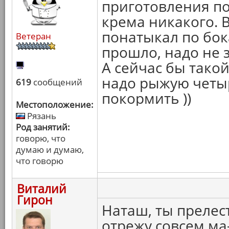
приготовления по
крема никакого. 
понатыкал по бок
Ветеран
прошло, надо не з
А сейчас бы такой
надо рыжую четы
619
сообщений
покормить ))
Местоположение:
Рязань
Род занятий:
говорю, что
думаю и думаю,
что говорю
Виталий
Гирон
Наташ, ты прелест
отрежу совсем ма