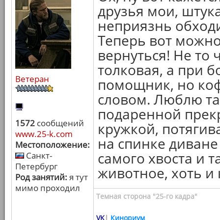
друзья мои, штука
неприязнь обходи
Теперь вот можно
вернуться! Не то 
толковая, а при б
Ветеран
помощник, но кофе
словом. Люблю та
подаренной прек
1572
сообщений
кружкой, потягив
www.25-k.com
на спинке диване
Местоположение:
самого хвоста и 
Санкт-
Петербург
животное, хоть и
Род занятий:
я тут
мимо проходил
Темная сторона "25-го кадра"
VK
|
Кинориум