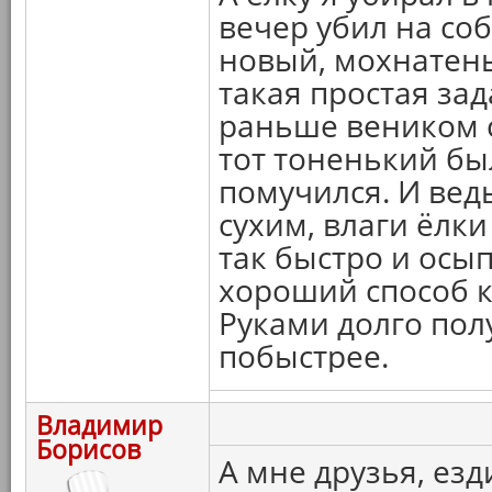
вечер убил на соб
новый, мохнатеньк
такая простая зад
раньше веником с
тот тоненький был
помучился. И вед
сухим, влаги ёлки
так быстро и осып
хороший способ к
Руками долго пол
побыстрее.
Владимир
Борисов
А мне друзья, ез