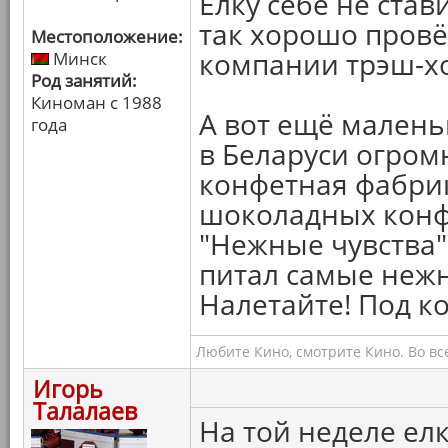
Ёлку себе не стави
так хорошо провё
Местоположение:
компании трэш-хо
Минск
Род занятий:
Киноман с 1988
А вот ещё малень
года
в Беларуси огром
конфетная фабрик
шоколадных конф
"Нежные чувства".
питал самые нежн
Налетайте! Под ко
Любите Кино, смотрите Кино. Во вс
Игорь
Талалаев
На той неделе ел