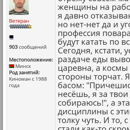
женщины на работ
я давно отказыва
Ветеран
но нет-нет да и 
профессия повара
будут катать по в
903
сообщений
Сегодня, кстати,
раздаче еды выво
Местоположение:
царевна, а космы
Минск
Род занятий:
стороны торчат. 
Киноман с 1988
басом: "Причешис
года
несёшь, я за твои
собираюсь!", а эт
дисциплины с эти
толку чуть. И то,
стали как-то скро