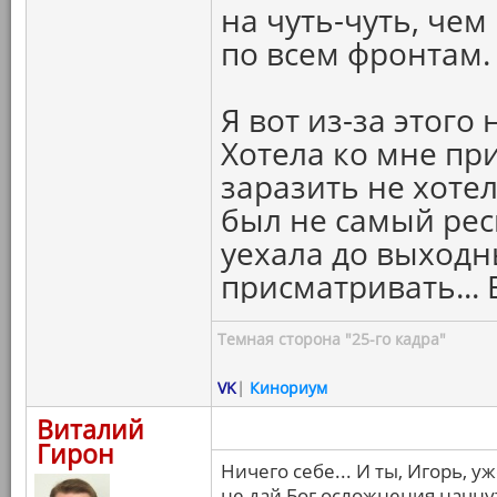
на чуть-чуть, чем
по всем фронтам.
Я вот из-за этого
Хотела ко мне при
заразить не хотел
был не самый рес
уехала до выход
присматривать... 
Темная сторона "25-го кадра"
VK
|
Кинориум
Виталий
Гирон
Ничего себе... И ты, Игорь, 
не дай Бог осложнения начнутс