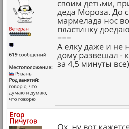
своим детьми, пр
деда Мороза. До 
мармелада нос во
пластинку доеда
Ветеран
===
А елку даже и не 
дому развешал - 
619
сообщений
за 4,5 минуты все)
Местоположение:
Рязань
Род занятий:
говорю, что
думаю и думаю,
что говорю
Егор
Пичугов
Ох, ну вот кажет