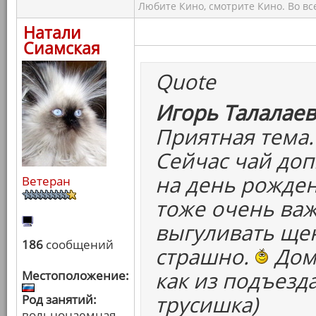
Любите Кино, смотрите Кино. Во вс
Натали
Сиамская
Quote
Игорь Талалаев
Приятная тема.
Сейчас чай доп
на день рожден
Ветеран
тоже очень важ
выгуливать щен
186
сообщений
страшно.
Дома
как из подъезд
Местоположение:
трусишка)
Род занятий:
вольнонаемная