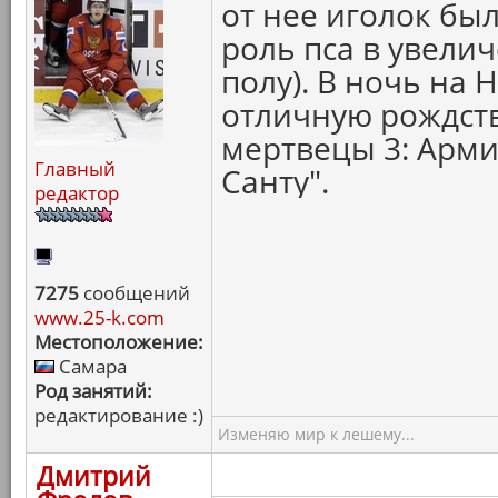
от нее иголок был
роль пса в увели
полу). В ночь на 
отличную рождст
мертвецы 3: Армия
Главный
Санту".
редактор
7275
сообщений
www.25-k.com
Местоположение:
Самара
Род занятий:
редактирование :)
Изменяю мир к лешему...
Дмитрий