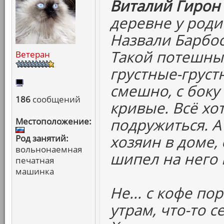
Виталий Гирон 
деревне у роди
Назвали Барбос
Такой потешный
Ветеран
грустные-груст
смешно, с боку 
186
сообщений
кривые. Всё хо
подружиться. А
Местоположение:
хозяин в доме, 
Род занятий:
вольнонаемная
шипел на него 
печатная
машинка
Не... с кофе по
утрам, что-то с