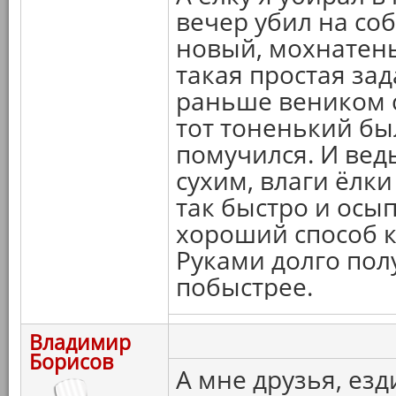
вечер убил на соб
новый, мохнатеньк
такая простая зад
раньше веником с
тот тоненький был
помучился. И вед
сухим, влаги ёлки
так быстро и осып
хороший способ к
Руками долго пол
побыстрее.
Владимир
Борисов
А мне друзья, ез