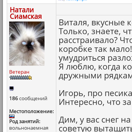
Натали
Сиамская
Виталя, вкусные к
Только, знаете, ч
расстраивало? Чт
коробке так мало!
умудриться разло
Я люблю, когда к
Ветеран
дружными рядками.
Игорь, про песика
186
сообщений
Интересно, что за
Местоположение:
Дим, у вас снег на
Род занятий:
советую вытащить
вольнонаемная