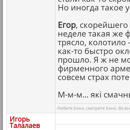
Но иногда такое 
Егор
, скорейшего
неделе такая же ф
трясло, колотило 
как-то быстро окл
прошло. Я ж не мо
фирменного армей
совсем страх поте
М-м-м... якi смач
Любите Кино, смотрите Кино. Во вс
Игорь
Талалаев