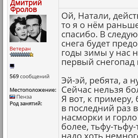
Дмитрий
Фролов
Ой, Натали, дейс
то я о нём раньше
спасибо. В следу
снега будет предо
Ветеран
годы зимы у нас 
первый снегопад 
569
сообщений
Эй-эй, ребята, а 
Сейчас нельзя бо
Местоположение:
Я вот, к примеру,
Пенза
Род занятий:
в последний раз в
насморки и горло
более, тьфу-тьфу-т
надо хоть немног