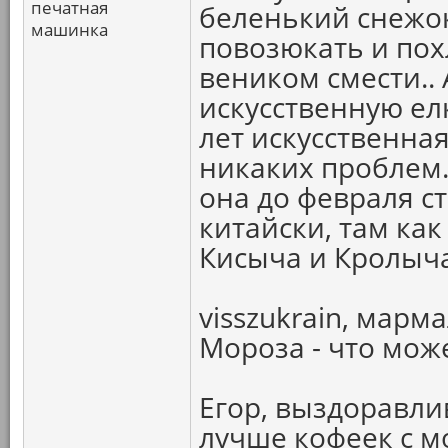
печатная
беленький снежок
машинка
повозюкать и похл
веником смести..
искусственную елк
лет искусственна
никаких проблем..
она до февраля ст
китайски, там как
Кисыча и Кролыча
visszukrain, мар
Мороза - что мож
Егор, выздоравлив
лучше кофеек с мо