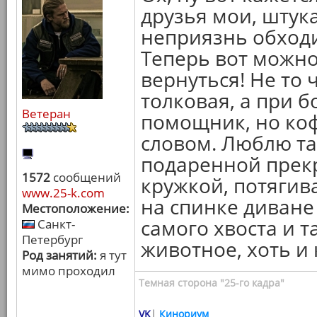
друзья мои, штука
неприязнь обходи
Теперь вот можно
вернуться! Не то 
толковая, а при б
Ветеран
помощник, но кофе
словом. Люблю та
подаренной прек
1572
сообщений
кружкой, потягив
www.25-k.com
на спинке диване
Местоположение:
самого хвоста и 
Санкт-
Петербург
животное, хоть и
Род занятий:
я тут
мимо проходил
Темная сторона "25-го кадра"
VK
|
Кинориум