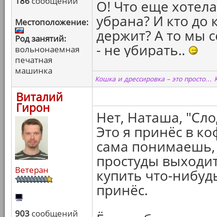
186
сообщений
О! Что еще хотела
убрана? И кто до 
Местоположение:
держит? А то мы 
Род занятий:
- не убирать..
вольнонаемная
печатная
машинка
Кошка и дрессировка – это просто… 
Виталий
Гирон
Нет, Наташа, "Сл
Это я принёс в ко
сама понимаешь, 
простуды выходит
Ветеран
купить что-нибудь
принёс.
903
сообщений