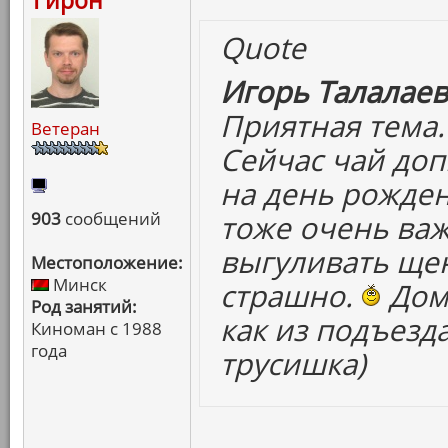
Гирон
Quote
Игорь Талалаев
Приятная тема.
Ветеран
Сейчас чай доп
на день рожден
903
сообщений
тоже очень важ
выгуливать щен
Местоположение:
Минск
страшно.
Дома
Род занятий:
как из подъезд
Киноман с 1988
года
трусишка)