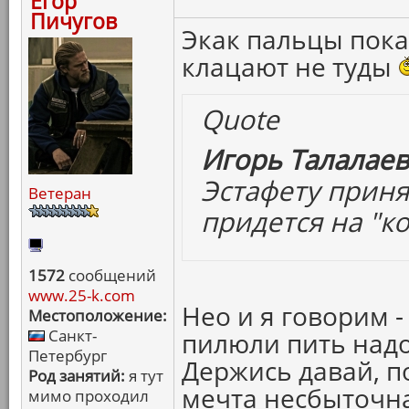
Егор
Пичугов
Экак пальцы пока
клацают не туды
Quote
Игорь Талалаев
Эстафету приня
Ветеран
придется на "ко
1572
сообщений
www.25-k.com
Нео и я говорим 
Местоположение:
Санкт-
пилюли пить надо
Петербург
Держись давай, п
Род занятий:
я тут
мечта несбыточна
мимо проходил