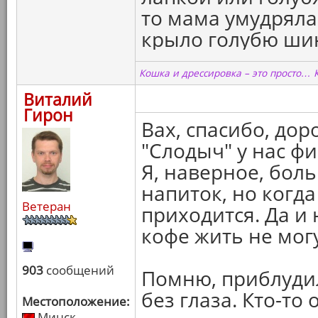
то мама умудряла
крыло голубю шинк
Кошка и дрессировка – это просто… 
Виталий
Гирон
Вах, спасибо, дор
"Слодыч" у нас ф
Я, наверное, бол
напиток, но когд
Ветеран
приходится. Да и
кофе жить не могу
903
сообщений
Помню, приблудил
без глаза. Кто-то
Местоположение:
Минск