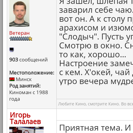
Я зашёл, шлёпая 
заварил себе чаю. Т
вот он. А к столу
арахисом и изюм
Ветеран
"Слодыч". Пусть у
Смотрю в окно. Сн
то как, хорошо...
903
сообщений
Настроение замеч
с кем. Х'окей, ча
Местоположение:
утро вечера мудре
Минск
Род занятий:
Киноман с 1988
года
Любите Кино, смотрите Кино. Во вс
Игорь
Талалаев
Приятная тема. И 