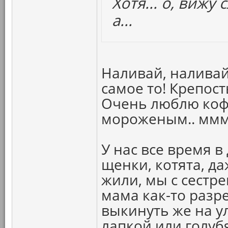
Хотя... о, вижу 
а...
Наливай, наливай
самое то! Крепость
Очень люблю кофе
мороженым.. ммм
У нас все время в
щенки, котята, д
жили, мы с сестре
мама как-то разр
выкинуть же на у
лапкой или голуб