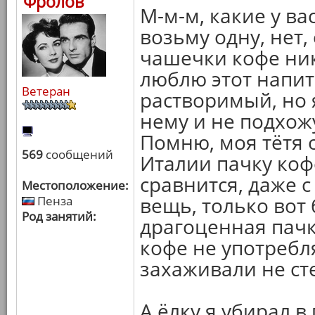
Фролов
М-м-м, какие у вас
возьму одну, нет,
чашечки кофе ник
люблю этот напит
Ветеран
растворимый, но 
нему и не подхож
Помню, моя тётя 
569
сообщений
Италии пачку коф
сравнится, даже 
Местоположение:
вещь, только вот
Пенза
Род занятий:
драгоценная пачка
кофе не употребля
захаживали не ст
А ёлку я убирал в