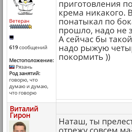
приготовления по
крема никакого. 
понатыкал по бок
Ветеран
прошло, надо не з
А сейчас бы такой
надо рыжую четы
619
сообщений
покормить ))
Местоположение:
Рязань
Род занятий:
говорю, что
думаю и думаю,
что говорю
Виталий
Гирон
Наташ, ты прелест
отрежу совсем ма