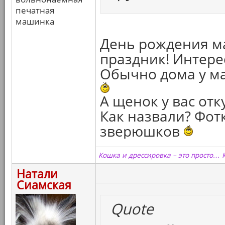
печатная
машинка
День рождения м
праздник! Интере
Обычно дома у мам
А щенок у вас отк
Как назвали? Фот
зверюшков
Кошка и дрессировка – это просто… 
Натали
Сиамская
Quote