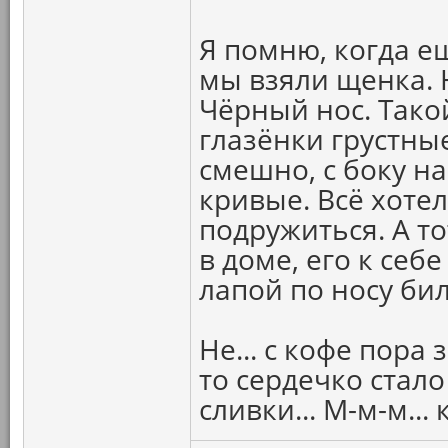
Я помню, когда е
мы взяли щенка. 
Чёрный нос. Тако
глазёнки грустные
смешно, с боку на
кривые. Всё хоте
подружиться. А то
в доме, его к себ
лапой по носу бил
Не... с кофе пора 
то сердечко стало 
сливки... М-м-м... 