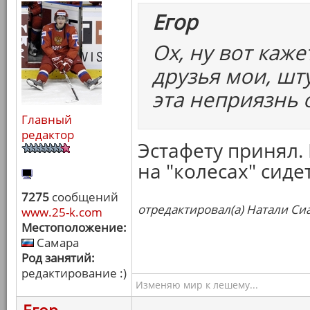
Егор
Ох, ну вот каж
друзья мои, шту
эта неприязнь 
Главный
редактор
Эстафету принял.
на "колесах" сидет
7275
сообщений
отредактировал(а) Натали Сиа
www.25-k.com
Местоположение:
Самара
Род занятий:
редактирование :)
Изменяю мир к лешему...