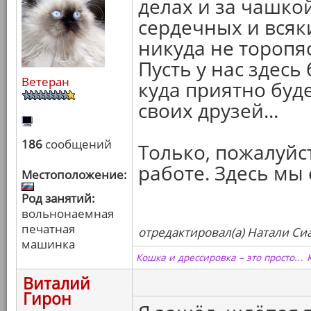
делах и за чашко
сердечных и всяк
никуда не торопяс
Пусть у нас здесь
Ветеран
куда приятно буде
своих друзей...
186
сообщений
Только, пожалуйст
работе. Здесь мы
Местоположение:
Род занятий:
вольнонаемная
печатная
отредактировал(а) Натали Сиа
машинка
Кошка и дрессировка – это просто… 
Виталий
Гирон