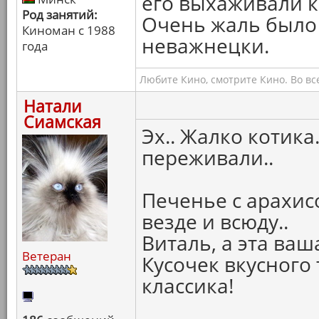
его выхаживали ка
Род занятий:
Очень жаль было 
Киноман с 1988
неважнецки.
года
Любите Кино, смотрите Кино. Во вс
Натали
Сиамская
Эх.. Жалко котика
переживали..
Печенье с арахис
везде и всюду..
Виталь, а эта ваш
Ветеран
Кусочек вкусного 
классика!