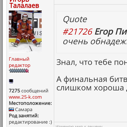
Талалаев
Quote
#21726
Егор Пи
очень обнаде
Главный
Знал, что тебе по
редактор
А финальная битв
слишком хороша д
7275
сообщений
www.25-k.com
Местоположение:
Самара
Род занятий:
редактирование :)
Изменяю мир к лешему...