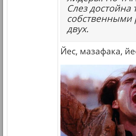
Слез достойна 
собственными р
двух.
Йес, мазафака, йе