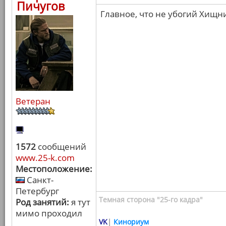
Пичугов
Главное, что не убогий Хищн
Ветеран
1572
сообщений
www.25-k.com
Местоположение:
Санкт-
Петербург
Темная сторона "25-го кадра"
Род занятий:
я тут
мимо проходил
VK
|
Кинориум