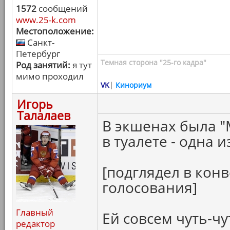
1572
сообщений
www.25-k.com
Местоположение:
Санкт-
Петербург
Темная сторона "25-го кадра"
Род занятий:
я тут
мимо проходил
VK
|
Кинориум
Игорь
Талалаев
В экшенах была "
в туалете - одна 
[подглядел в конв
голосования]
Главный
Ей совсем чуть-чу
редактор