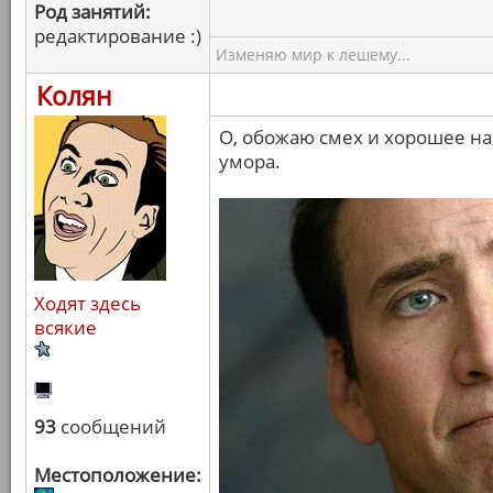
Род занятий:
редактирование :)
Изменяю мир к лешему...
Колян
О, обожаю смех и хорошее на
умора.
Ходят здесь
всякие
93
сообщений
Местоположение: