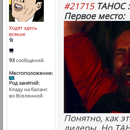
#21715
ТАНОС :
Первое место:
Ходят здесь
всякие
93
сообщений
Местоположение:
Род занятий:
Кладу на баланс
во Вселенной.
Понятно, как э
лидеры. Но ТА