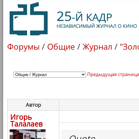
Форумы
/
Общие
/
Журнал
/
"Зол
Предыдущая страниц
Автор
Игорь
Талалаев
Quote