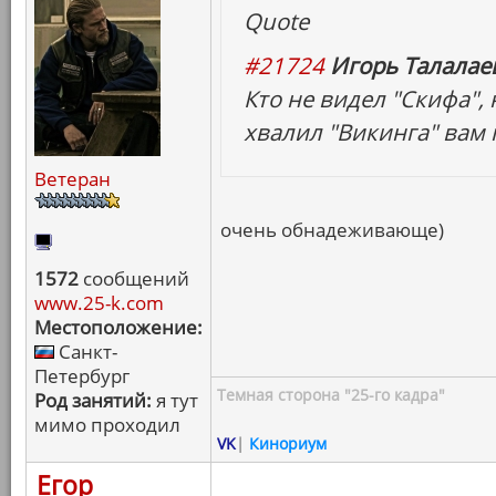
Quote
#21724
Игорь Талалаев
Кто не видел "Скифа",
хвалил "Викинга" вам
Ветеран
очень обнадеживающе)
1572
сообщений
www.25-k.com
Местоположение:
Санкт-
Петербург
Темная сторона "25-го кадра"
Род занятий:
я тут
мимо проходил
VK
|
Кинориум
Егор