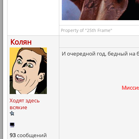
Property of "25th Frame"
Колян
И очередной год, бедный на 
Мисси
Ходят здесь
всякие
93
сообщений