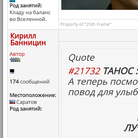
Род занятий:
Кладу на баланс
во Вселенной.
Property of "25th Frame"
Кирилл
Банницин
Автор
Quote
#21732
ТАНОС :
А теперь посмо
174
сообщений
повод для улыб
Местоположение:
Саратов
Род занятий:
ЛУ