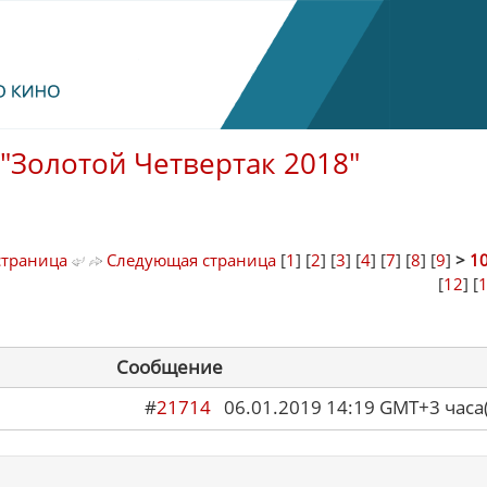
"Золотой Четвертак 2018"
страница
Следующая страница
[
1
] [
2
] [
3
] [
4
] [
7
] [
8
] [
9
]
>
1
[
12
] [
Сообщение
#
21714
06.01.2019 14:19 GMT+3 ча