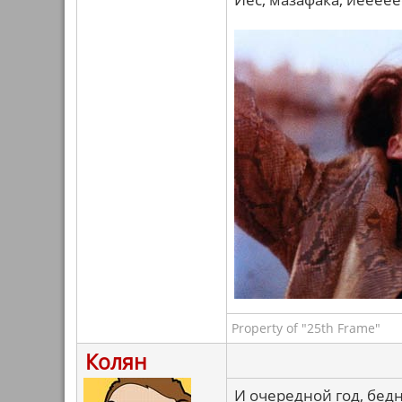
Property of "25th Frame"
Колян
И очередной год, бед