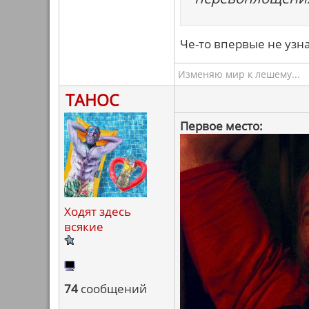
Че-то впервые не узн
Изменяю мир к лешему...
ТАНОС
Первое место:
Ходят здесь
всякие
74
сообщений