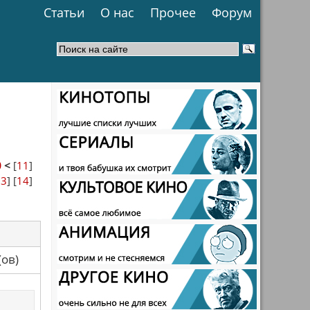
Статьи
О нас
Прочее
Форум
0
<
[
11
]
13
] [
14
]
са(ов)