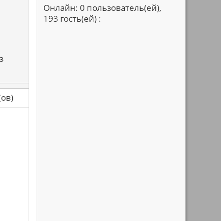
Онлайн: 0 пользователь(ей),
193 гость(ей) :
з
са(ов)