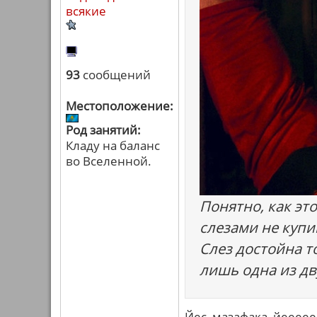
всякие
93
сообщений
Местоположение:
Род занятий:
Кладу на баланс
во Вселенной.
Понятно, как эт
слезами не купи
Слез достойна т
лишь одна из дв
Йес, мазафака, йеееее