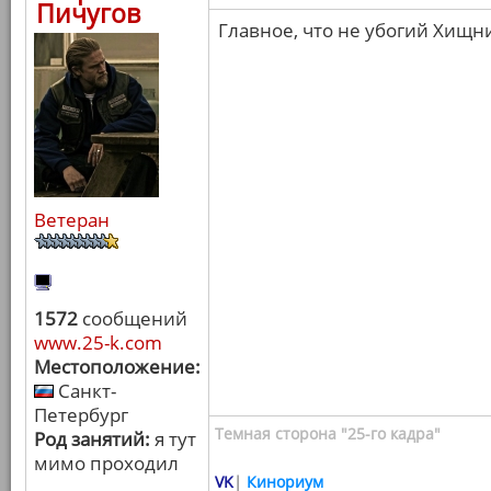
Пичугов
Главное, что не убогий Хищн
Ветеран
1572
сообщений
www.25-k.com
Местоположение:
Санкт-
Петербург
Темная сторона "25-го кадра"
Род занятий:
я тут
мимо проходил
VK
|
Кинориум