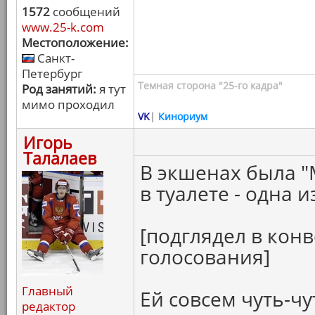
1572
сообщений
www.25-k.com
Местоположение:
Санкт-
Петербург
Темная сторона "25-го кадра"
Род занятий:
я тут
мимо проходил
VK
|
Кинориум
Игорь
Талалаев
В экшенах была "
в туалете - одна 
[подглядел в конв
голосования]
Главный
Ей совсем чуть-чу
редактор