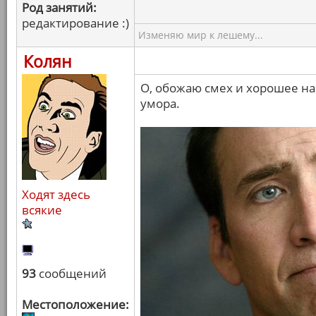
Род занятий:
редактирование :)
Изменяю мир к лешему...
Колян
О, обожаю смех и хорошее на
умора.
Ходят здесь
всякие
93
сообщений
Местоположение: