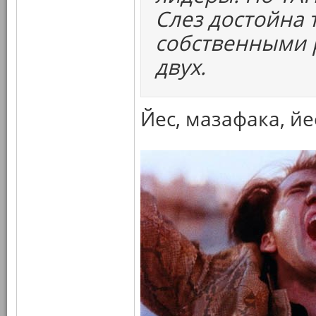
Слез достойна 
собственными р
двух.
Йес, мазафака, йе