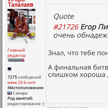
Талалаев
Quote
#21726
Егор Пи
очень обнаде
Главный
Знал, что тебе по
редактор
А финальная битв
слишком хороша д
7275
сообщений
www.25-k.com
Местоположение:
Самара
Род занятий:
редактирование :)
Изменяю мир к лешему...