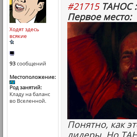
#21715
ТАНОС :
Первое место:
Ходят здесь
всякие
93
сообщений
Местоположение:
Род занятий:
Кладу на баланс
во Вселенной.
Понятно, как э
лидеры. Но ТА