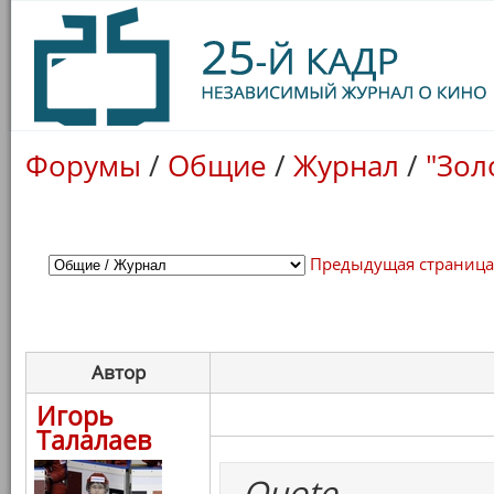
Форумы
/
Общие
/
Журнал
/
"Зол
Предыдущая страниц
Автор
Игорь
Талалаев
Quote