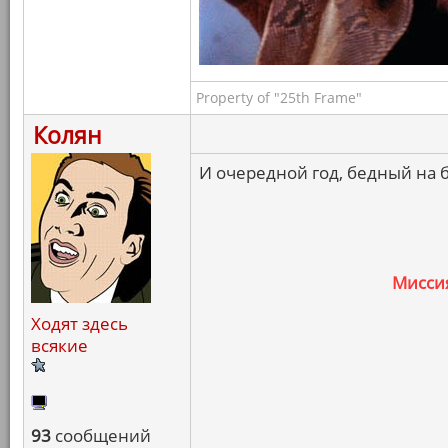
Property of "25th Frame"
Колян
И очередной год, бедный на 
Мисси
Ходят здесь
всякие
93
сообщений