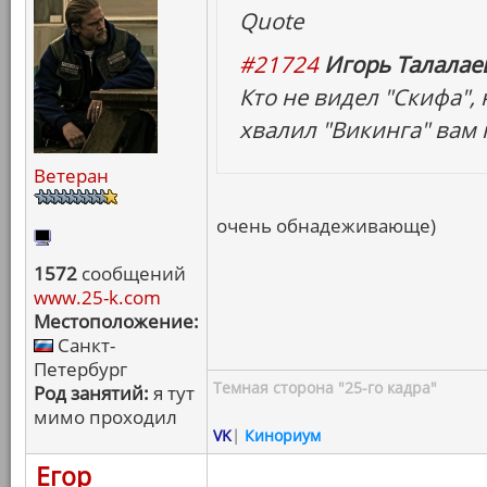
Quote
#21724
Игорь Талалаев
Кто не видел "Скифа",
хвалил "Викинга" вам
Ветеран
очень обнадеживающе)
1572
сообщений
www.25-k.com
Местоположение:
Санкт-
Петербург
Темная сторона "25-го кадра"
Род занятий:
я тут
мимо проходил
VK
|
Кинориум
Егор