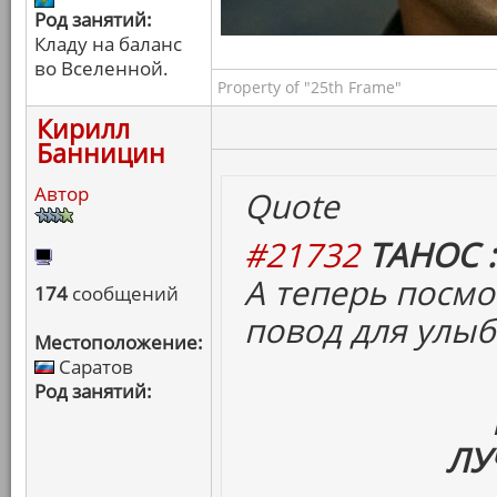
Род занятий:
Кладу на баланс
во Вселенной.
Property of "25th Frame"
Кирилл
Банницин
Автор
Quote
#21732
ТАНОС :
А теперь посмо
174
сообщений
повод для улыб
Местоположение:
Саратов
Род занятий:
ЛУ