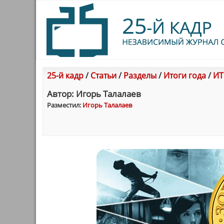
25-й кадр
/
Статьи
/
Разделы
/
Итоги года
/
ИТ
Автор: Игорь Талалаев
Разместил:
Игорь Талалаев