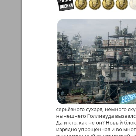
серьёзного сухаря, немного ск
нынешнего Голливуда вызвался
Да и кто, как не он? Новый бло
изрядно упрощённая и во мног
внушительный эскапистский н