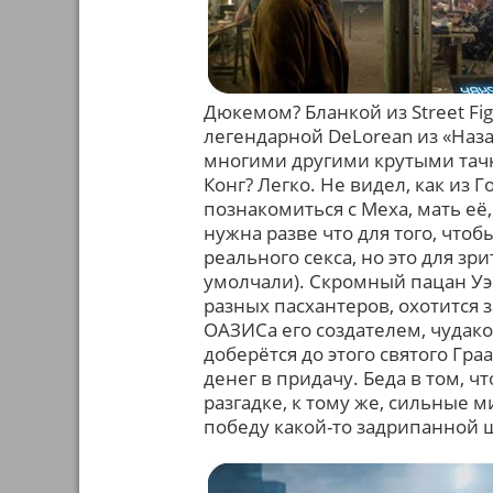
Дюкемом? Бланкой из Street Fig
легендарной DeLorean из «Наза
многими другими крутыми тачкам
Конг? Легко. Не видел, как и
познакомиться с Меха, мать её,
нужна разве что для того, чтоб
реального секса, но это для зр
умолчали). Скромный пацан Уэй
разных пасхантеров, охотится 
ОАЗИСа его создателем, чудак
доберётся до этого святого Гра
денег в придачу. Беда в том, ч
разгадке, к тому же, сильные м
победу какой-то задрипанной 