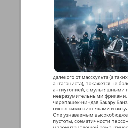
далекого от масскульта (а таки
антагониста), покажется не б
антиутопией, с мультяшными 
невразумительными фриками. С
черепашек-ниндзя Бакару Банза
гиковскими ништяками и визу
One узнаваемым высокобюдже
пустоты, схематичности персо
малоинтригующей романтическ