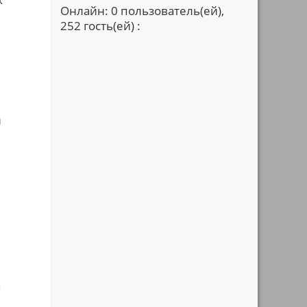
Онлайн: 0 пользователь(ей),
252 гость(ей) :
и
а