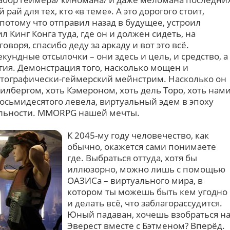
рай для тех, кто «в теме». А это дорогого стоит,
потому что отправил назад в будущее, устроил
л Кинг Конга туда, где он и должен сидеть, на
оворя, спасибо деду за аркаду и вот это всё.
кундные отсылочки – они здесь и цель, и средство, а
гия. Демонстрация того, насколько мощен и
атографически-геймерский мейнстрим. Насколько он
илбергом, хоть Кэмероном, хоть дель Торо, хоть нам
восьмидесятого левела, виртуальный эдем в эпоху
альности. MMORPG нашей мечты.
К 2045-му году человечество, как
обычно, окажется сами понимаете
где. Выбраться оттуда, хотя бы
иллюзорно, можно лишь с помощью
ОАЗИСа – виртуального мира, в
котором ты можешь быть кем угодно
и делать всё, что заблагорассудится.
Юный падаван, хочешь взобраться н
Эверест вместе с Бэтменом? Вперёд.