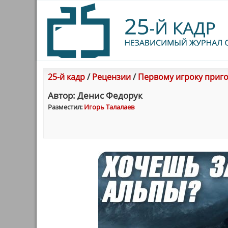
25-й кадр
/
Рецензии
/
Первому игроку приго
Автор: Денис Федорук
Разместил:
Игорь Талалаев