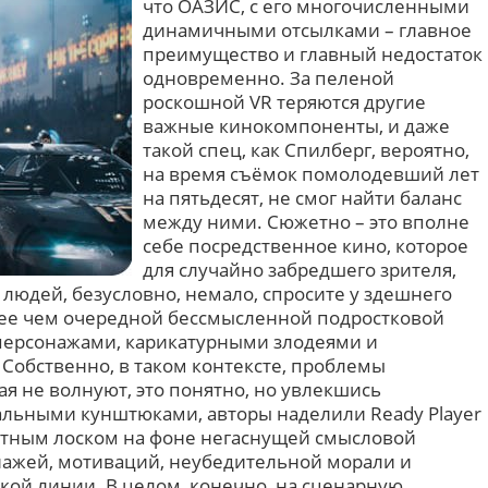
что ОАЗИС, с его многочисленными
динамичными отсылками – главное
преимущество и главный недостаток
одновременно. За пеленой
роскошной VR теряются другие
важные кинокомпоненты, и даже
такой спец, как Спилберг, вероятно,
на время съёмок помолодевший лет
на пятьдесят, не смог найти баланс
между ними. Сюжетно – это вполне
себе посредственное кино, которое
для случайно забредшего зрителя,
х людей, безусловно, немало, спросите у здешнего
олее чем очередной бессмысленной подростковой
персонажами, карикатурными злодеями и
обственно, в таком контексте, проблемы
я не волнуют, это понятно, но увлекшись
альными кунштюками, авторы наделили Ready Player
тным лоском на фоне негаснущей смысловой
нажей, мотиваций, неубедительной морали и
ой линии. В целом, конечно, на сценарную