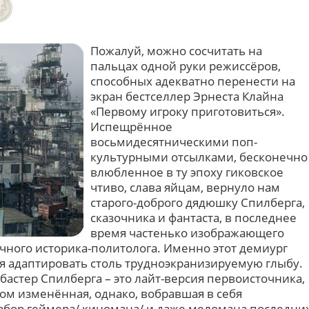
Пожалуй, можно сосчитать на
пальцах одной руки режиссёров,
способных адекватно перенести на
экран бестселлер Эрнеста Клайна
«Первому игроку приготовиться».
Испещрённое
восьмидесятническими поп-
культурными отсылками, бесконечно
влюбленное в ту эпоху гиковское
чтиво, слава яйцам, вернуло нам
старого-доброго дядюшку Спилберга,
сказочника и фантаста, в последнее
время частенько изображающего
учного историка-политолога. Именно этот демиург
 адаптировать столь трудноэкранизируемую глыбу.
кбастер Спилберга – это лайт-версия первоисточника,
ом изменённая, однако, вобравшая в себя
абор геймера/ киномана/ и даже меломана последни