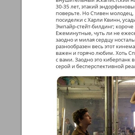
30-35 лет, этакий эндорфиновый 
поверьте. Но Стивен молодец, 
посиделки с Харли Квинн, усади
Эмпайр-стейт-билдинг; короче г
Ежеминутные, чуть ли не ежесе
заодно и милая сердцу носталь
разнообразен весь этот кинем
важен и горячо любим. Хоть Сп
с вами. Заодно это киберпанк 
серой и бесперспективной ре