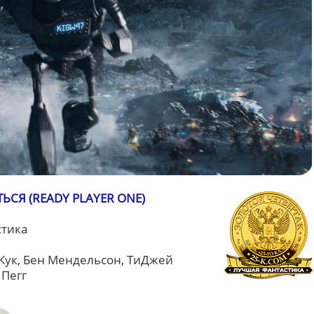
СЯ (READY PLAYER ONE)
стика
Кук, Бен Мендельсон, ТиДжей
 Пегг