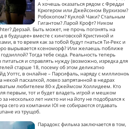
А хочешь оказаться рядом с Фредди
Крюгером или Джейсоном Вурхизом?
Робокопом? Куклой Чаки? Стальным
Гигантом? Ларой Крофт? Ником
hter? Дерзай. Быть может, не прочь погонять на
д в будущее» вместе с кинговской Кристиной и
и, в то время как за тобой будут гнаться Ти-Рекс и
з Горо вырывается ксеноморф? Или желаешь поближе
 годзиллой? Тогда тебе сюда. Реальность теперь
ы питаться и справлять нужду (возможно, изредка для
ителей старше 18, посему об этом деликатно
д Уоттс, в онлайне – Парсифаль, наряду с миллионо
за некой пасхалкой, ловко запрятанной в недрах
оватым любителем 80-х Джеймсом Холлидеем. Кто
аля первым, тот и будет владеть игрой и мешком
то за несколько лет никто ни на йоту не подобрался к
ира сего из компании IOI не собираются отдавать
шпане из трущоб.
Парадокс фильма заключается в том,