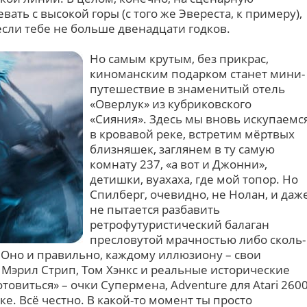
ать с высокой горы (с того же Эвереста, к примеру),
 если тебе не больше двенадцати годков.
Но самым крутым, без прикрас,
киноманским подарком станет мини-
путешествие в знаменитый отель
«Оверлук» из кубриковского
«Сияния». Здесь мы вновь искупаемс
в кровавой реке, встретим мёртвых
близняшек, заглянем в ту самую
комнату 237, «а вот и Джонни»,
детишки, вуахаха, где мой топор. Но
Спилберг, очевидно, не Нолан, и даж
не пытается разбавить
ретрофутуристический балаган
пресловутой мрачностью либо сколь-
 Оно и правильно, каждому иллюзиону – свои
 Мэрил Стрип, Том Хэнкс и реальные исторические
товиться» – очки Супермена, Adventure для Atari 260
е. Всё честно. В какой-то момент ты просто