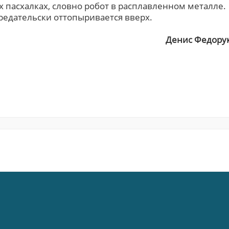
х пасхалках, словно робот в расплавленном металле.
редательски оттопыривается вверх.
Денис Федору