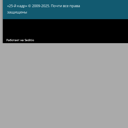
«25-й кадр» © 2009-2025. Почти все права
защищены
Работает на Seditio