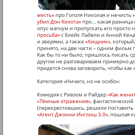
месть»
про Гоголя Николая и нечисть
убил Дон Кихота»
про... какая разница
опус магнум и пропускать его просто 
просьба»
с Блейк Лайвли и Анной Кен
и зверями, а также
«Хищник»
, который
принято, на две части – одним фильм 
Как бы то ни было, пришлось писать ср
другом не разговариваем примерно д
придется снова заговорить, чтобы как 
Категория «Ничего, но не особо»:
Комедия с Ривзом и Райдер
«Как женит
«Тёмные отражения»
, фантастический
(перекрестившись, решили поставить 
«Агент Джонни Инглиш 3.0»
, пошлая 