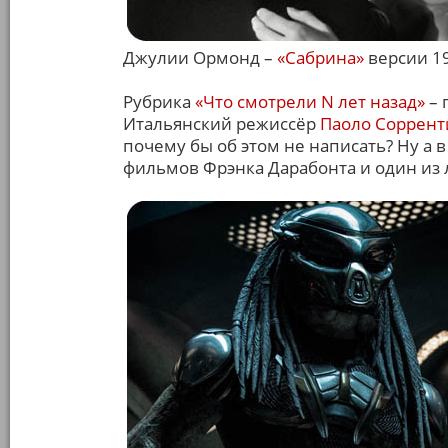
Джулии Ормонд –
«Сабрина»
версии 19
Рубрика
«Что смотрели N лет назад»
– 
Итальянский режиссёр
Паоло Соррент
почему бы об этом не написать? Ну а в
фильмов Фрэнка Дарабонта и один из