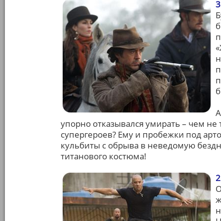
3
Б
б
п
«
н
п
п
б
А
упорно отказывался умирать – чем не
супергероев? Ему и пробежки под арто
кульбиты с обрыва в неведомую бездну
титанового костюма!
2
О
ж
н