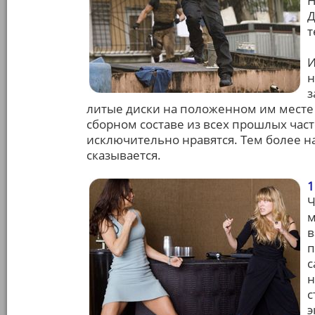
Н
Д
т
И
н
з
литые диски на положенном им месте 
сборном составе из всех прошлых част
исключительно нравятся. Тем более на
сказывается.
1
Ч
м
в
п
с
н
с
э