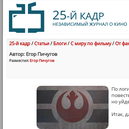
25-й кадр
/
Статьи
/
Блоги
/
С миру по фильму
/
От фа
Автор: Егор Пичугов
Разместил:
Егор Пичугов
По лог
повест
но уйд
Итак, д