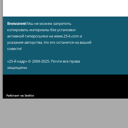
Внимание!
Мы не можем запретить
копировать материалы без установки
активной гиперссылки на www.25-k.com и
указания авторства. Но это останется на вашей
совести!
«25-й кадр» © 2009-2025. Почти все права
защищены
Работает на Seditio