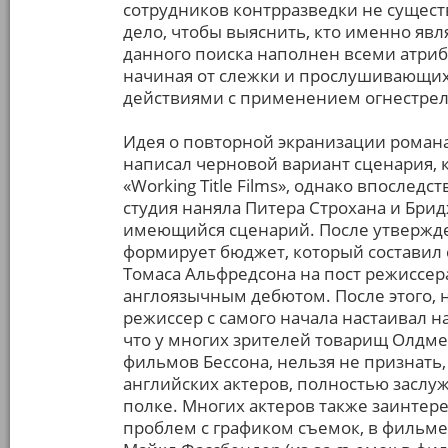
сотрудников контрразведки не сущест
дело, чтобы выяснить, кто именно явля
данного поиска наполнен всеми атриб
начиная от слежки и прослушивающих
действиями с применением огнестрел
Идея о повторной экранизации романа
написал черновой вариант сценария,
«Working Title Films», однако впоследс
студия наняла Питера Строхана и Бри
имеющийся сценарий. После утвержде
формирует бюджет, который составил 
Томаса Альфредсона на пост режиссер
англоязычным дебютом. После этого, н
режиссер с самого начала настаивал н
что у многих зрителей товарищ Олдме
фильмов Бессона, нельзя не признать,
английских актеров, полностью заслу
полке. Многих актеров также заинтере
проблем с графиком съемок, в фильме 