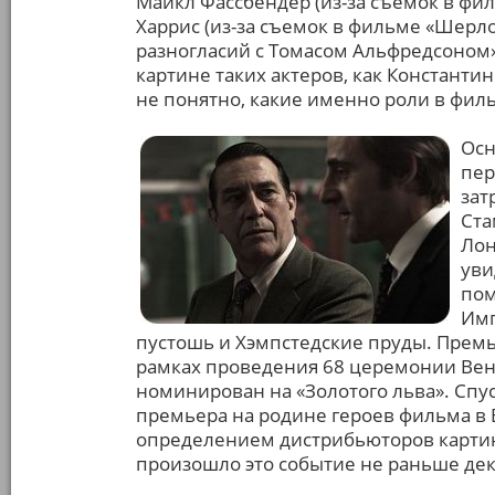
Майкл Фассбендер (из-за съемок в фил
Харрис (из-за съемок в фильме «Шерлок
разногласий с Томасом Альфредсоном»)
картине таких актеров, как Константи
не понятно, какие именно роли в филь
Осн
пер
зат
Ста
Лон
уви
пом
Имп
пустошь и Хэмпстедские пруды. Премье
рамках проведения 68 церемонии Вен
номинирован на «Золотого льва». Спуст
премьера на родине героев фильма в 
определением дистрибьюторов картин
произошло это событие не раньше дек