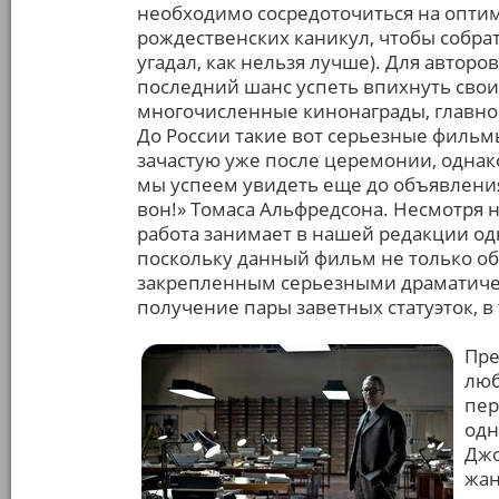
необходимо сосредоточиться на опти
рождественских каникул, чтобы собрат
угадал, как нельзя лучше). Для авторо
последний шанс успеть впихнуть свои
многочисленные кинонаграды, главной 
До России такие вот серьезные филь
зачастую уже после церемонии, однако
мы успеем увидеть еще до объявлени
вон!» Томаса Альфредсона. Несмотря 
работа занимает в нашей редакции од
поскольку данный фильм не только о
закрепленным серьезными драматиче
получение пары заветных статуэток, 
Пре
люб
пер
одн
Джо
жан