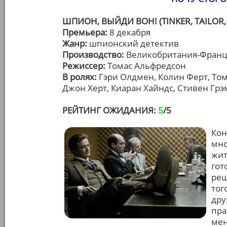
ШПИОН, ВЫЙДИ ВОН! (TINKER, TAILOR, 
Премьера:
8 декабря
Жанр:
шпионский детектив
Производство:
Великобритания-Франц
Режиссер:
Томас Альфредсон
В ролях:
Гэри Олдмен, Колин Ферт, Том
Джон Херт, Киаран Хайндс, Стивен Грэ
РЕЙТИНГ ОЖИДАНИЯ:
5
/5
Кон
мно
жит
гот
реш
тог
дру
пра
мен