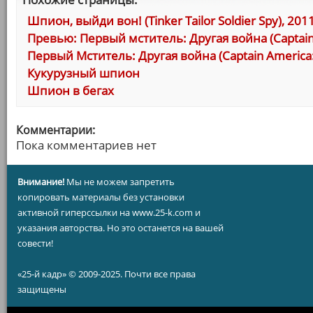
Шпион, выйди вон! (Tinker Tailor Soldier Spy), 201
Превью: Первый мститель: Другая война (Captain A
Первый Мститель: Другая война (Captain America: 
Кукурузный шпион
Шпион в бегах
Комментарии:
Пока комментариев нет
Внимание!
Мы не можем запретить
копировать материалы без установки
активной гиперссылки на www.25-k.com и
указания авторства. Но это останется на вашей
совести!
«25-й кадр» © 2009-2025. Почти все права
защищены