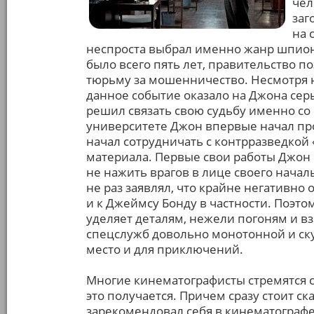
чел
заг
на 
неспроста выбрал именно жанр шпионск
было всего пять лет, правительство по
тюрьму за мошенничество. Несмотря на
данное событие оказало на Джона сер
решил связать свою судьбу именно со
университете Джон впервые начал проб
начал сотрудничать с контрразведкой 
материала. Первые свои работы Джон
не нажить врагов в лице своего начал
не раз заявлял, что крайне негативно
и к Джеймсу Бонду в частности. Поэт
уделяет деталям, нежели погоням и в
спецслужб довольно монотонной и скуч
место и для приключений.
Многие кинематографисты стремятся со
это получается. Причем сразу стоит ск
зарекомендовал себя в кинематографе.