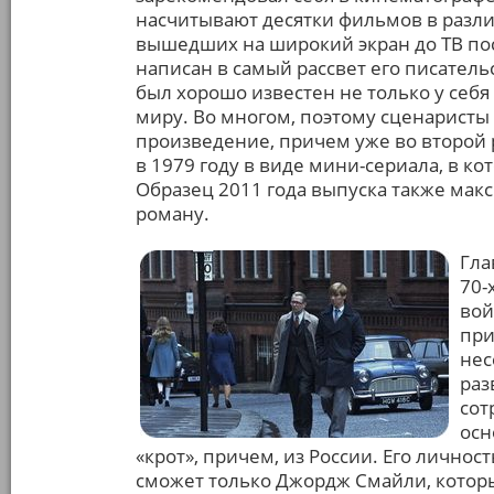
насчитывают десятки фильмов в разл
вышедших на широкий экран до ТВ пос
написан в самый рассвет его писательс
был хорошо известен не только у себя
миру. Во многом, поэтому сценарист
произведение, причем уже во второй
в 1979 году в виде мини-сериала, в ко
Образец 2011 года выпуска также мак
роману.
Гла
70-
вой
при
нес
раз
сот
осн
«крот», причем, из России. Его личност
сможет только Джордж Смайли, которы