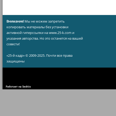
Внимание!
Мы не можем запретить
копировать материалы без установки
активной гиперссылки на www.25-k.com и
указания авторства. Но это останется на вашей
совести!
«25-й кадр» © 2009-2025. Почти все права
защищены
Работает на Seditio