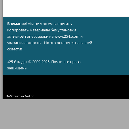
Внимание!
Мы не можем запретить
копировать материалы без установки
активной гиперссылки на www.25-k.com и
указания авторства. Но это останется на вашей
совести!
«25-й кадр» © 2009-2025. Почти все права
защищены
Работает на Seditio