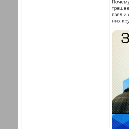
Почему
трэшев
взял и
них кр