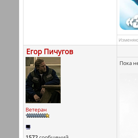
Изменяю 
Егор Пичугов
Пока н
Ветеран
1572
сообщений