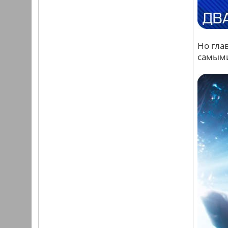
Но гла
самым