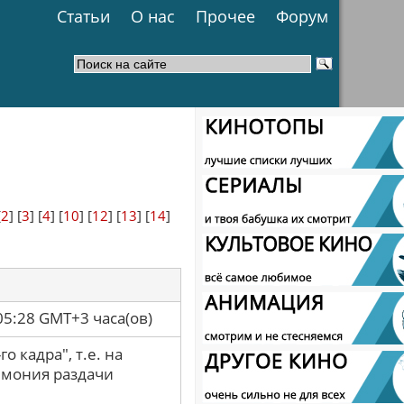
Статьи
О нас
Прочее
Форум
[
2
] [
3
] [
4
] [
10
] [
12
] [
13
] [
14
]
05:28 GMT+3 часа(ов)
о кадра", т.е. на
емония раздачи