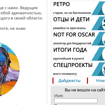
ще с нами. Ведущие
собой адекватностью,
ждого в своей области.
тите, не знаю
Дайджесты
Ном
Вы не вошли на сайт
Имя: