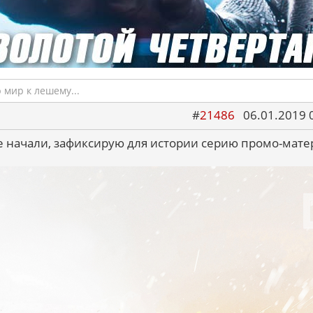
мир к лешему...
#
21486
06.01.2019 
е начали, зафиксирую для истории серию промо-мате