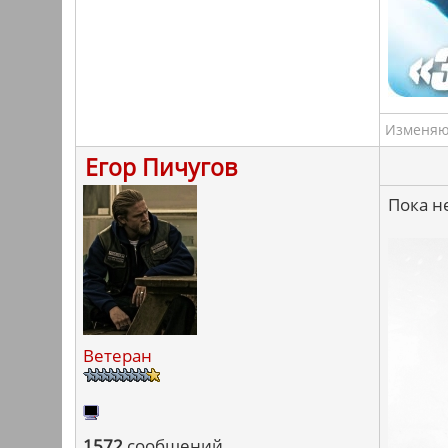
Изменяю 
Егор Пичугов
Пока н
Ветеран
1572
сообщений