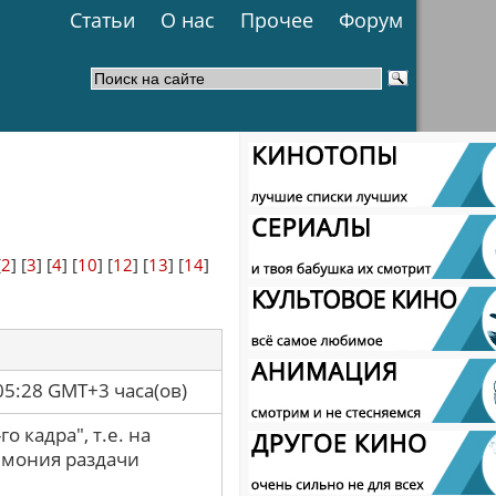
Статьи
О нас
Прочее
Форум
[
2
] [
3
] [
4
] [
10
] [
12
] [
13
] [
14
]
05:28 GMT+3 часа(ов)
о кадра", т.е. на
емония раздачи