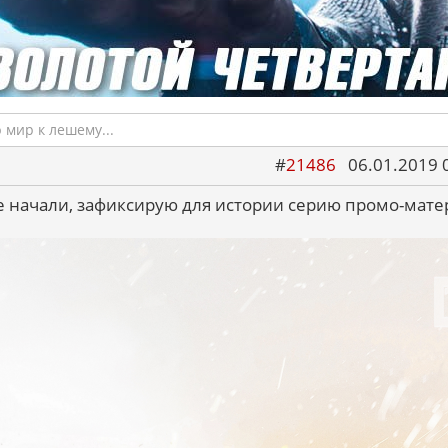
мир к лешему...
#
21486
06.01.2019 
е начали, зафиксирую для истории серию промо-мате