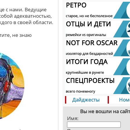
ще с нами. Ведущие
собой адекватностью,
ждого в своей области.
тите, не знаю
Дайджесты
Ном
Вы не вошли на сайт
Имя: