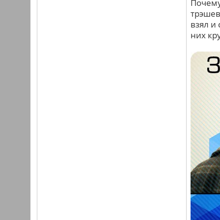
Почему
трэшев
взял и
них кр