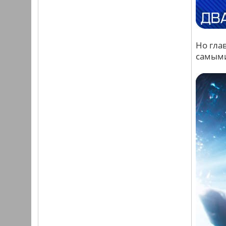
Но гла
самым