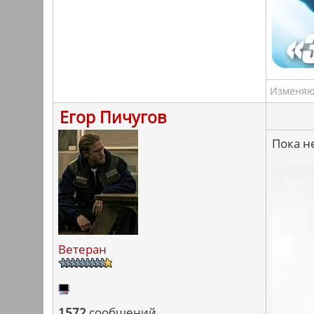
Изменяю 
Егор Пичугов
Пока н
Ветеран
1572
сообщений