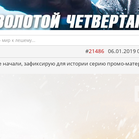
мир к лешему...
#
21486
06.01.2019 
е начали, зафиксирую для истории серию промо-мате