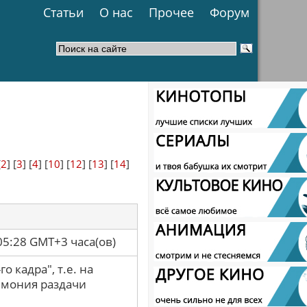
Статьи
О нас
Прочее
Форум
[
2
] [
3
] [
4
] [
10
] [
12
] [
13
] [
14
]
05:28 GMT+3 часа(ов)
о кадра", т.е. на
емония раздачи