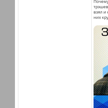
Почему
трэшев
взял и
них кр