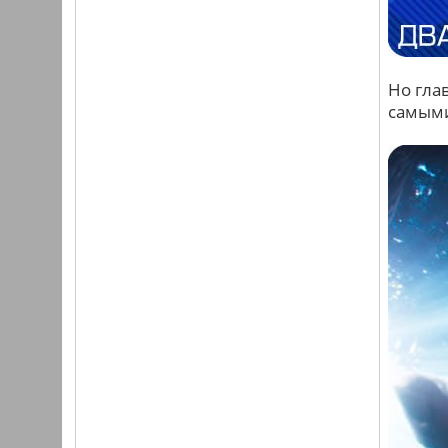
Но гла
самым