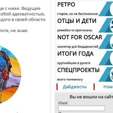
ще с нами. Ведущие
собой адекватностью,
ждого в своей области.
тите, не знаю
Дайджесты
Ном
Вы не вошли на сайт
Имя: